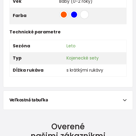
Vek
Baby (0-2 roky)
Farba
Technické parametre
Sezóna
Leto
Typ
Kojenecké sety
Dĺžka rukáva
s krátkými rukávy
Veľkostná tabuľka
NEWBORN
Overené
Veľkosť
Výška (cm)
Hmotnosť(kg)
našimi zákazníkmi