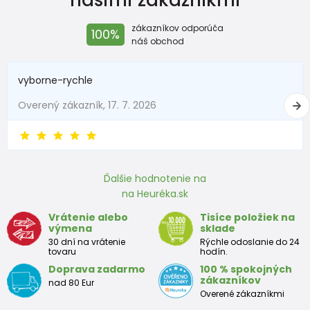
New Baby
do 50
do 3,4
zákazníkov odporúča
100%
Do 1 mesiaca
do 56
do 4,5
náš obchod
1 - 3 mesiace
56 - 62
4,5 - 6
vyborne-rychle
3 - 6 mesiace
62 -68
6 - 8
Overený zákazník, 17. 7. 2026
6 - 9 mesiace
68 -74
8 - 9,5
9 - 12 mesiace
74-80
9,5 - 11
Ďalšie hodnotenie na
na Heuréka.sk
Približná tabuľka veľkosti batoľaťa
Vrátenie alebo
Tisíce položiek na
výmena
sklade
Výška
Prsia
Pás
Boky
Veľkosť
30 dní na vrátenie
Rýchle odoslanie do 24
(cm)
(cm)
(cm)
(cm)
tovaru
hodín.
Doprava zadarmo
100 % spokojných
12
68 - 80
49
47
52
zákazníkov
nad 80 Eur
mesiacov
Overené zákazníkmi