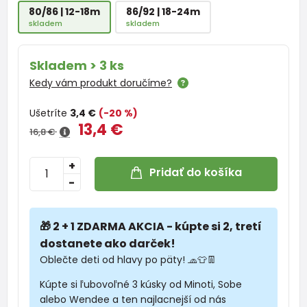
80/86 | 12-18m
86/92 | 18-24m
skladem
skladem
Skladem > 3 ks
Kedy vám produkt doručíme?
Ušetríte
3,4 €
(-20 %)
13,4 €
16,8 €
+
Pridať do košíka
-
🎁 2 + 1 ZDARMA AKCIA - kúpte si 2, tretí
dostanete ako darček!
Oblečte deti od hlavy po päty! 🧢👕👖
Kúpte si ľubovoľné 3 kúsky od Minoti, Sobe
alebo Wendee a ten najlacnejší od nás