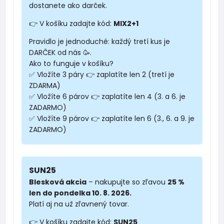
dostanete ako darček.
👉 V košíku zadajte kód:
MIX2+1
Pravidlo je jednoduché: každý tretí kus je
DARČEK od nás 🥳.
Ako to funguje v košíku?
✅ Vložíte 3 páry 👉 zaplatíte len 2 (tretí je
ZDARMA)
✅ Vložíte 6 párov 👉 zaplatíte len 4 (3. a 6. je
ZADARMO)
✅ Vložíte 9 párov 👉 zaplatíte len 6 (3., 6. a 9. je
ZADARMO)
SUN25
Blesková akcia
– nakupujte so zľavou
25 %
len do pondelka 10. 8. 2026.
Platí aj na už zľavnený tovar.
👉 V košíku zadajte kód:
SUN25