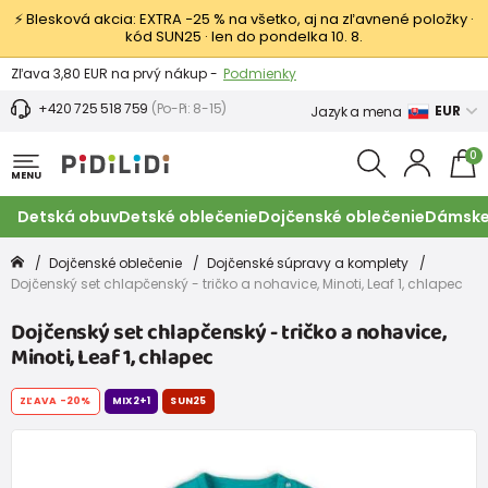
⚡ Blesková akcia: EXTRA −25 % na všetko, aj na zľavnené položky ·
kód SUN25 · len do pondelka 10. 8.
Výmena a vrátenie tovaru -
Zobraziť
Zľava 3,80 EUR na prvý nákup -
Podmienky
+420 725 518 759
(Po-Pi: 8-15)
EUR
Jazyk a mena
0
MENU
Detská obuv
Detské oblečenie
Dojčenské oblečenie
Dámske
Dojčenské oblečenie
Dojčenské súpravy a komplety
Dojčenský set chlapčenský - tričko a nohavice, Minoti, Leaf 1, chlapec
Dojčenský set chlapčenský - tričko a nohavice,
Minoti, Leaf 1, chlapec
ZĽAVA
-20%
MIX2+1
SUN25