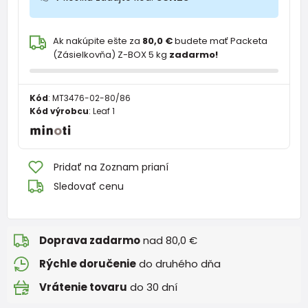
Ak nakúpite ešte za
80,0 €
budete mať Packeta
(Zásielkovňa) Z-BOX 5 kg
zadarmo!
Kód
:
MT3476-02-80/86
Kód výrobcu
:
Leaf 1
Pridať na Zoznam prianí
Sledovať cenu
Doprava zadarmo
nad 80,0 €
Rýchle doručenie
do druhého dňa
Vrátenie tovaru
do 30 dní