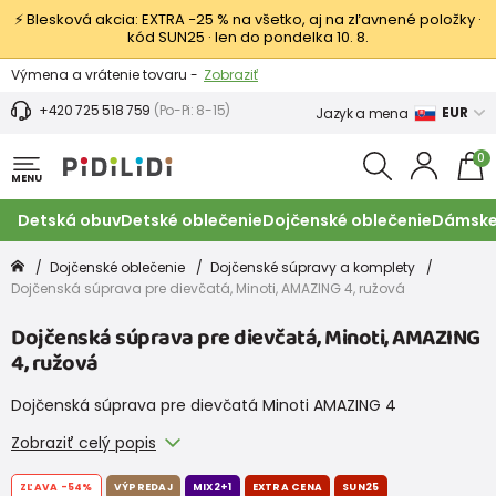
⚡ Blesková akcia: EXTRA −25 % na všetko, aj na zľavnené položky ·
kód SUN25 · len do pondelka 10. 8.
Výmena a vrátenie tovaru -
Zobraziť
Zľava 3,80 EUR na prvý nákup -
Podmienky
+420 725 518 759
(Po-Pi: 8-15)
EUR
Jazyk a mena
0
MENU
Detská obuv
Detské oblečenie
Dojčenské oblečenie
Dámske
Dojčenské oblečenie
Dojčenské súpravy a komplety
Dojčenská súprava pre dievčatá, Minoti, AMAZING 4, ružová
Dojčenská súprava pre dievčatá, Minoti, AMAZING
4, ružová
Dojčenská súprava pre dievčatá Minoti AMAZING 4
Zobraziť celý popis
ZĽAVA
-54%
VÝPREDAJ
MIX2+1
EXTRA CENA
SUN25