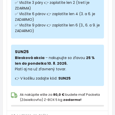
✅ Vložíte 3 páry 👉 zaplatíte len 2 (tretí je
ZDARMA)
✅ Vložíte 6 párov 👉 zaplatíte len 4 (3. a 6. je
ZADARMO)
✅ Vložíte 9 párov 👉 zaplatíte len 6 (3., 6. a 9. je
ZADARMO)
SUN25
Blesková akcia
– nakupujte so zľavou
25 %
len do pondelka 10. 8. 2026.
Platí aj na už zľavnený tovar.
👉 V košíku zadajte kód:
SUN25
Ak nakúpite ešte za
80,0 €
budete mať Packeta
(Zásielkovňa) Z-BOX 5 kg
zadarmo!