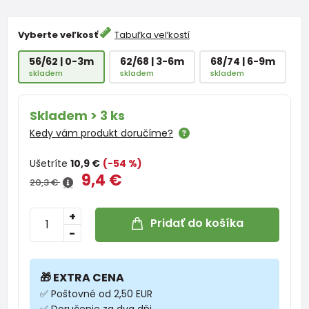
Vyberte veľkosť
Tabuľka veľkostí
56/62 | 0-3m
62/68 | 3-6m
68/74 | 6-9m
skladem
skladem
skladem
Skladem > 3 ks
Kedy vám produkt doručíme?
Ušetríte
10,9 €
(-54 %)
9,4 €
20,3 €
+
Pridať do košíka
-
🎁 EXTRA CENA
✅ Poštovné od 2,50 EUR
✅ Doručenie za dva dňi