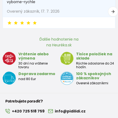
vyborne-rychle
3 - 6 mesiace
62 -68
6 - 8
Overený zákazník, 17. 7. 2026
6 - 9 mesiace
68 -74
8 - 9,5
9 - 12 mesiace
74-80
9,5 - 11
Ďalšie hodnotenie na
na Heuréka.sk
Približná tabuľka veľkosti batoľaťa
Vrátenie alebo
Tisíce položiek na
výmena
sklade
Výška
Prsia
Pás
Boky
Veľkosť
30 dní na vrátenie
Rýchle odoslanie do 24
(cm)
(cm)
(cm)
(cm)
tovaru
hodín.
Doprava zadarmo
100 % spokojných
12
68 - 80
49
47
52
zákazníkov
nad 80 Eur
mesiacov
Overené zákazníkmi
18
80 - 86
51
49
54
mesiacov
Potrebujete poradiť?
2 roky
86 - 92
53
51
56
+420 725 518 759
info@pidilidi.cz