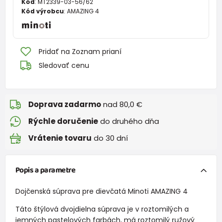
Kód
:
MT2339-03-56/62
Kód výrobcu
:
AMAZING 4
Pridať na Zoznam prianí
Sledovať cenu
Doprava zadarmo
nad 80,0 €
Rýchle doručenie
do druhého dňa
Vrátenie tovaru
do 30 dní
Popis a parametre
Dojčenská súprava pre dievčatá Minoti AMAZING 4
Táto štýlová dvojdielna súprava je v roztomilých a
jemných pastelových farbách, má roztomilý ružový