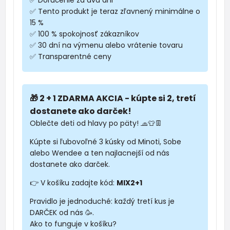
✅ Tento produkt je teraz zľavnený minimálne o
15 %
✅ 100 % spokojnosť zákazníkov
✅ 30 dní na výmenu alebo vrátenie tovaru
✅ Transparentné ceny
🎁 2 + 1 ZDARMA AKCIA - kúpte si 2, tretí
dostanete ako darček!
Oblečte deti od hlavy po päty! 🧢👕👖
Kúpte si ľubovoľné 3 kúsky od Minoti, Sobe
alebo Wendee a ten najlacnejší od nás
dostanete ako darček.
👉 V košíku zadajte kód:
MIX2+1
Pravidlo je jednoduché: každý tretí kus je
DARČEK od nás 🥳.
Ako to funguje v košíku?