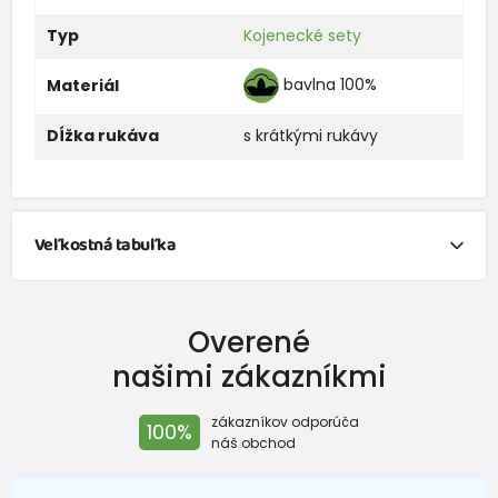
Typ
Kojenecké sety
bavlna 100%
Materiál
Dĺžka rukáva
s krátkými rukávy
Veľkostná tabuľka
NEWBORN
Overené
Veľkosť
Výška (cm)
Hmotnosť(kg)
našimi zákazníkmi
New Baby
do 50
do 3,4
zákazníkov odporúča
100%
Do 1 mesiaca
do 56
do 4,5
náš obchod
1 - 3 mesiace
56 - 62
4,5 - 6