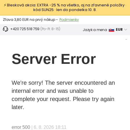
⚡ Blesková akcia: EXTRA −25 % na všetko, aj na zľavnené položky ·
kód SUN25 · len do pondelka 10. 8.
Výmena a vrátenie tovaru -
Zobraziť
Zľava 3,80 EUR na prvý nákup -
Podmienky
+420 725 518 759
(Po-Pi: 8-15)
EUR
Jazyk a mena
0
MENU
Server Error
Detská obuv
Detské oblečenie
Dojčenské oblečenie
Dámske
We're sorry! The server encountered an
internal error and was unable to
complete your request. Please try again
later.
error 500
| 6. 8. 2026 18:11