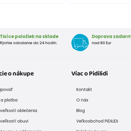
Tisíce položiek na sklade
Doprava zadar
Rýchle odoslanie do 24 hodín.
nad 80 Eur
cie o nákupe
Víac o Pidilidi
upovať
Kontakt
a platba
O nás
veľkostí oblečenia
Blog
veľkostí obuvi
Veľkoobchod PiDiLiDi