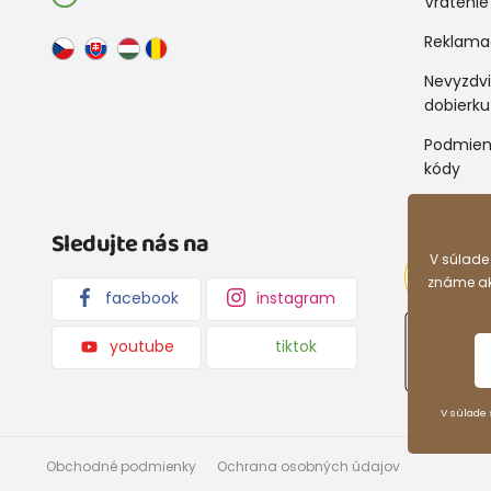
Vrátenie
Reklama
Nevyzdv
dobierku
Podmien
kódy
Sledujte nás na
V súlade
známe ako
facebook
instagram
youtube
tiktok
V súlade 
Obchodné podmienky
Ochrana osobných údajov