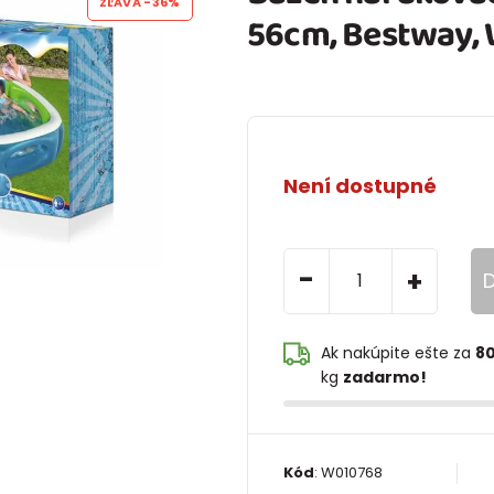
ZĽAVA
-36%
56cm, Bestway,
Není dostupné
-
+
D
Ak nakúpite ešte za
80
kg
zadarmo!
Kód
:
W010768