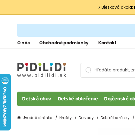
⚡ Blesková akcia:
O nás
Obchodné podmienky
Kontakt
Detská obuv
Detské oblečenie
Dojčenské ob
Úvodná stránka
Hračky
Do vody
Detské bazéniky