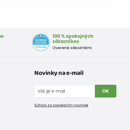
mo
100 % spokojných
zákazníkov
Overené zákazníkmi
Novinky na e-mail
OK
Súhlas so zasielaním noviniek