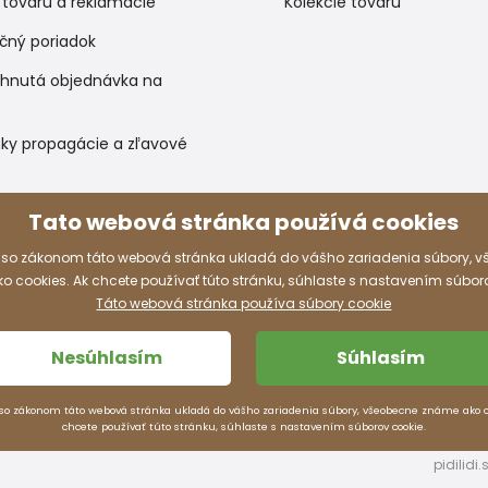
 tovaru a reklamacie
Kolekcie tovaru
čný poriadok
ihnutá objednávka na
ky propagácie a zľavové
Tato webová stránka používá cookies
Spôsoby platby
 so zákonom táto webová stránka ukladá do vášho zariadenia súbory, 
 cookies. Ak chcete používať túto stránku, súhlaste s nastavením súbor
Táto webová stránka používa súbory cookie
Nesúhlasím
Súhlasím
so zákonom táto webová stránka ukladá do vášho zariadenia súbory, všeobecne známe ako c
chcete používať túto stránku, súhlaste s nastavením súborov cookie.
pidilid