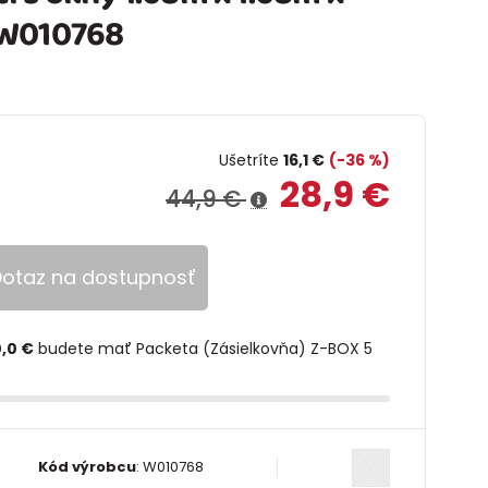
 W010768
Ušetríte
16,1 €
(-36 %)
28,9 €
44,9 €
otaz na dostupnosť
,0 €
budete mať Packeta (Zásielkovňa) Z-BOX 5
Kód výrobcu
:
W010768