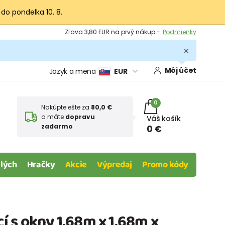
 do pondelka 10. 8.
Výmena a vrátenie tovaru -
Zobraziť
Zľava 3,80 EUR na prvý nákup -
Podmienky
Môj účet
Jazyk a mena
EUR
0
Nakúpte ešte za
80,0 €
a máte
dopravu
Váš košík
zadarmo
0 €
lých
Hračky
Akcie
Výpredaj
Promo kódy
 s okny 1.68m x 1.68m x