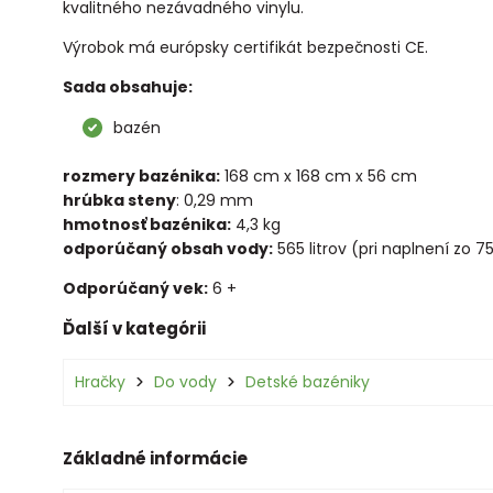
kvalitného nezávadného vinylu.
Výrobok má európsky certifikát bezpečnosti CE.
Sada obsahuje:
bazén
rozmery bazénika:
168 cm x 168 cm x 56 cm
hrúbka steny
: 0,29 mm
hmotnosť bazénika:
4,3 kg
odporúčaný obsah vody:
565 litrov (pri naplnení zo 7
Odporúčaný vek:
6 +
Ďalší v kategórii
Hračky
Do vody
Detské bazéniky
Základné informácie