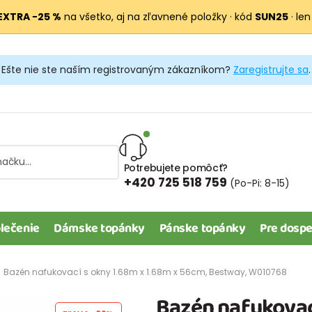
EXTRA −25 %
na všetko, aj na zľavnené položky · kód
SUN25
· len
Ešte nie ste naším registrovaným zákazníkom?
Zaregistrujte sa
.
Potrebujete pomôcť?
+420 725 518 759
(Po-Pi: 8-15)
lečenie
Dámske topánky
Pánske topánky
Pre dospe
Bazén nafukovací s okny 1.68m x 1.68m x 56cm, Bestway, W010768
Bazén nafukovací