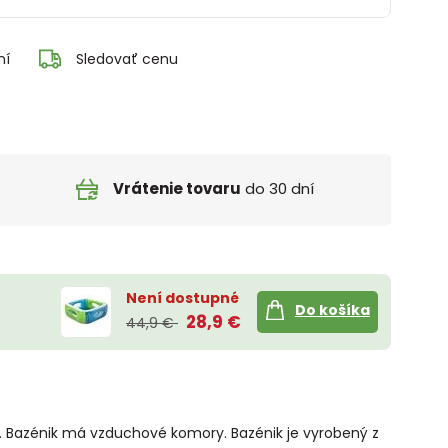
ní
Sledovať cenu
Vrátenie tovaru
do 30 dní
Není dostupné
Do košíka
28,9 €
44,9 €
y. Bazénik má vzduchové komory. Bazénik je vyrobený z