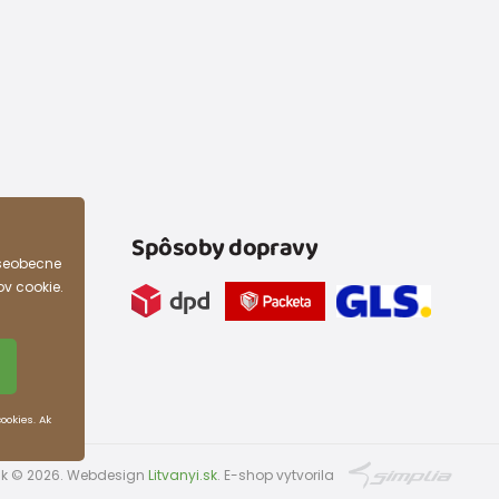
Spôsoby dopravy
všeobecne
ov cookie.
ookies. Ak
i.sk © 2026. Webdesign
Litvanyi.sk
.
E-shop vytvorila