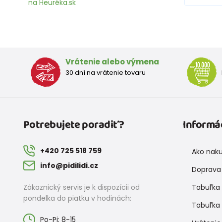
na Heuréka.sk
Vrátenie alebo výmena
30 dní na vrátenie tovaru
Potrebujete poradiť?
Informá
+420 725 518 759
Ako nak
info@pidilidi.cz
Doprava 
Zákaznický servis je k dispozícii od
Tabuľka 
pondelka do piatku v hodinách:
Tabuľka 
Po-Pi: 8-15