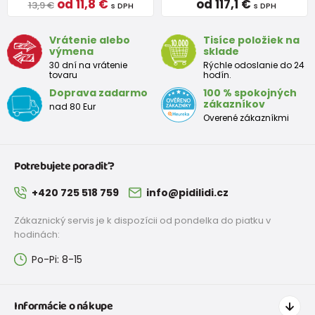
od 11,8 €
od 117,1 €
13,9 €
s DPH
s DPH
Vrátenie alebo
Tisíce položiek na
výmena
sklade
30 dní na vrátenie
Rýchle odoslanie do 24
tovaru
hodín.
Doprava zadarmo
100 % spokojných
zákazníkov
nad 80 Eur
Overené zákazníkmi
Potrebujete poradiť?
+420 725 518 759
info@pidilidi.cz
Zákaznický servis je k dispozícii od pondelka do piatku v
hodinách:
Po-Pi: 8-15
Informácie o nákupe