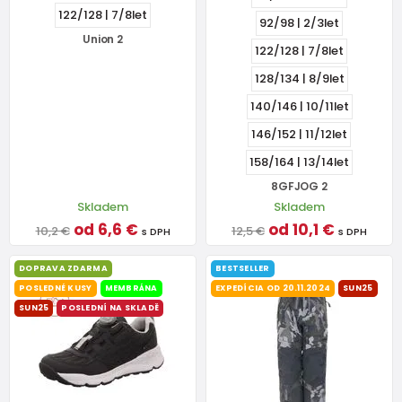
122/128 | 7/8let
92/98 | 2/3let
Union 2
122/128 | 7/8let
128/134 | 8/9let
140/146 | 10/11let
146/152 | 11/12let
158/164 | 13/14let
8GFJOG 2
Skladem
Skladem
od 6,6 €
od 10,1 €
10,2 €
12,5 €
s DPH
s DPH
DOPRAVA ZDARMA
BESTSELLER
POSLEDNÉ KUSY
MEMBRÁNA
EXPEDÍCIA OD 20.11.2024
SUN25
SUN25
POSLEDNÍ NA SKLADĚ