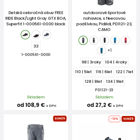
Detská celoročná obuv FREE
outdoorové športové
RIDE Black/Light Gray GTX BOA,
nohavice, s fleecovou
Superfit 1-000561-0000 black
podšívkou, Pidilidi, PD1121-23,
CAMO
33
+1
1-000561-0000
98 | 3roky
104 | 4roky
110 | 5let
116 | 6let
122 | 7let
128 | 8let
134 | 9let
PD1121-23
Skladem
Skladem
od 108,9 €
od 27,2 €
s DPH
s DPH
SUN25
-12%
SUN25