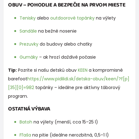
OBUV – POHODLIE A BEZPEČIE NA PRVOM MIESTE
Tenisky
alebo
outdoorové topánky
na výlety
Sandále
na bežné nosenie
Prezuvky
do budovy alebo chatky
Gumáky
– ak hrozí daždivé počasie
Tip:
Pozrite si našu detskú obuv
KEEN
a kompromisné
barefoot
https://www.pidilidi.sk/detska-obuv/keen/?f[p]
[35][0]=982
topánky – ideálne pre aktívny táborový
program.
OSTATNÁ VÝBAVA
Batoh
na výlety (menší, cca 15–25 l)
Fľaša
na pitie (ideálne nerozbitná, 0,5–1 l)