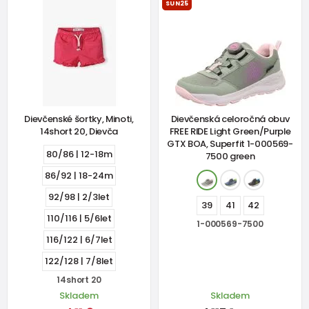
SUN25
Dievčenské šortky, Minoti,
Dievčenská celoročná obuv
14short 20, Dievča
FREE RIDE Light Green/Purple
GTX BOA, Superfit 1-000569-
80/86 | 12-18m
7500 green
86/92 | 18-24m
92/98 | 2/3let
39
41
42
110/116 | 5/6let
1-000569-7500
116/122 | 6/7let
122/128 | 7/8let
14short 20
Skladem
Skladem