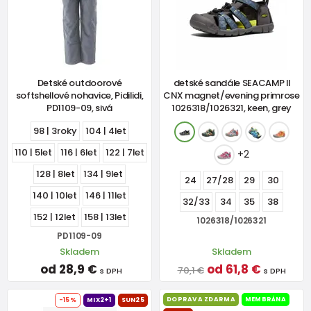
Detské outdoorové
detské sandále SEACAMP II
softshellové nohavice, Pidilidi,
CNX magnet/evening primrose
PD1109-09, sivá
1026318/1026321, keen, grey
98 | 3roky
104 | 4let
110 | 5let
116 | 6let
122 | 7let
+2
128 | 8let
134 | 9let
24
27/28
29
30
140 | 10let
146 | 11let
32/33
34
35
38
152 | 12let
158 | 13let
1026318/1026321
PD1109-09
Skladem
Skladem
od 28,9 €
od 61,8 €
70,1 €
s DPH
s DPH
DOPRAVA ZDARMA
MEMBRÁNA
-15%
MIX2+1
SUN25