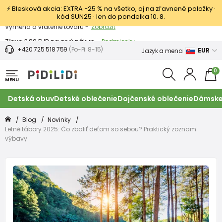
⚡ Blesková akcia: EXTRA −25 % na všetko, aj na zľavnené položky ·
kód SUN25 · len do pondelka 10. 8.
Výmena a vrátenie tovaru -
Zobraziť
Zľava 3,80 EUR na prvý nákup -
Podmienky
+420 725 518 759
(Po-Pi: 8-15)
EUR
Jazyk a mena
0
MENU
Detská obuv
Detské oblečenie
Dojčenské oblečenie
Dámske
Blog
Novinky
Letné tábory 2025: Čo zbaliť deťom so sebou? Praktický zoznam
výbavy