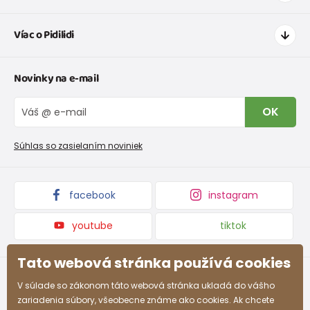
Ako nakupovať
Víac o Pidilidi
Doprava a platba
Tabuľka veľkostí oblečenia
Kontakt
Novinky na e-mail
Tabuľka veľkostí obuvi
O nás
Vrátenie tovaru a reklamacie
Blog
OK
Reklamačný poriadok
Veľkoobchod PiDiLiDi
Nevyzdvihnutá objednávka na dobierku
Kolekcie tovaru
Súhlas so zasielaním noviniek
Podmienky propagácie a zľavové kódy
facebook
instagram
youtube
tiktok
Tato webová stránka používá cookies
V súlade so zákonom táto webová stránka ukladá do vášho
zariadenia súbory, všeobecne známe ako cookies. Ak chcete