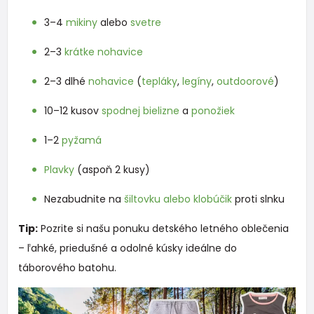
3–4
mikiny
alebo
svetre
2–3
krátke nohavice
2–3 dlhé
nohavice
(
tepláky
,
legíny
,
outdoorové
)
10–12 kusov
spodnej bielizne
a
ponožiek
1–2
pyžamá
Plavky
(aspoň 2 kusy)
Nezabudnite na
šiltovku alebo klobúčik
proti slnku
Tip:
Pozrite si našu ponuku detského letného oblečenia
– ľahké, priedušné a odolné kúsky ideálne do
táborového batohu.