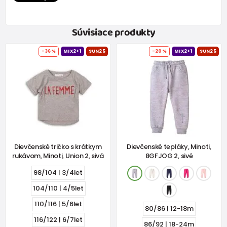
Súvisiace produkty
-36%
MIX2+1
SUN25
-20%
MIX2+1
SUN25
Dievčenské tričko s krátkym
Dievčenské tepláky, Minoti,
rukávom, Minoti, Union 2, sivá
8GFJOG 2, sivé
98/104 | 3/4let
104/110 | 4/5let
110/116 | 5/6let
80/86 | 12-18m
116/122 | 6/7let
86/92 | 18-24m