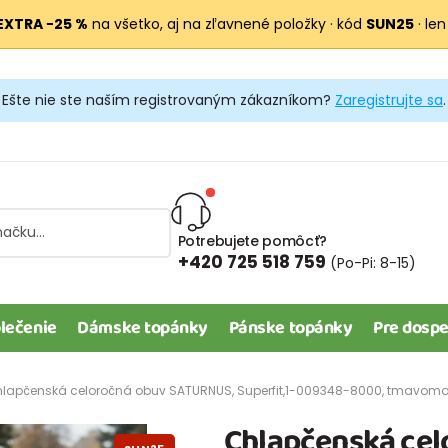
EXTRA −25 %
na všetko, aj na zľavnené položky · kód
SUN25
· len
Ešte nie ste naším registrovaným zákazníkom?
Zaregistrujte sa
.
Potrebujete pomôcť?
+420 725 518 759
(Po-Pi: 8-15)
lečenie
Dámske topánky
Pánske topánky
Pre dospe
lapčenská celoročná obuv SATURNUS, Superfit,1-009348-8000, tmavom
Chlapčenská ce