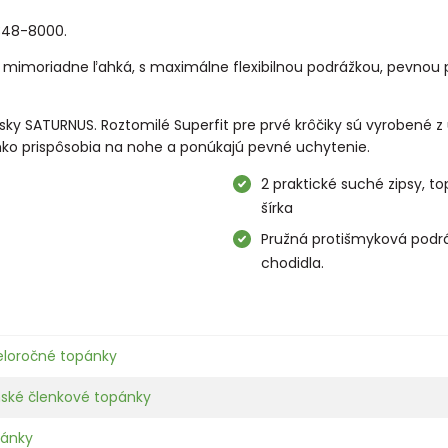
348-8000.
 mimoriadne ľahká, s maximálne flexibilnou podrážkou, pevnou p
isky SATURNUS. Roztomilé Superfit pre prvé krôčiky sú vyrobené 
hko prispôsobia na nohe a ponúkajú pevné uchytenie.
2 praktické suché zipsy, t
šírka
Pružná protišmyková podrá
chodidla.
eloročné topánky
ské členkové topánky
pánky