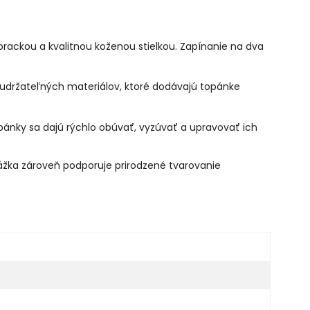
rackou a kvalitnou koženou stielkou. Zapínanie na dva
z udržateľných materiálov, ktoré dodávajú topánke
opánky sa dajú rýchlo obúvať, vyzúvať a upravovať ich
žka zároveň podporuje prirodzené tvarovanie