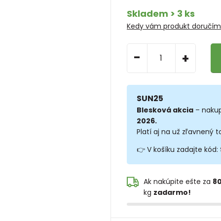
Skladem > 3 ks
Kedy vám produkt doručí
-
+
SUN25
Blesková akcia
– nakup
2026.
Platí aj na už zľavnený t
👉 V košíku zadajte kód:
Ak nakúpite ešte za
80
kg
zadarmo!