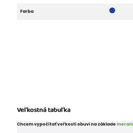
Farba
Veľkostná tabuľka
Chcem vypočítať veľkosti obuvi na základe
merani