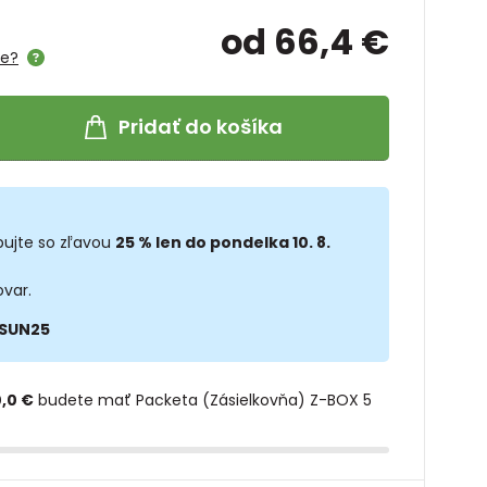
od 66,4 €
me?
Pridať do košíka
ujte so zľavou
25 % len do pondelka 10. 8.
ovar.
SUN25
,0 €
budete mať Packeta (Zásielkovňa) Z-BOX 5