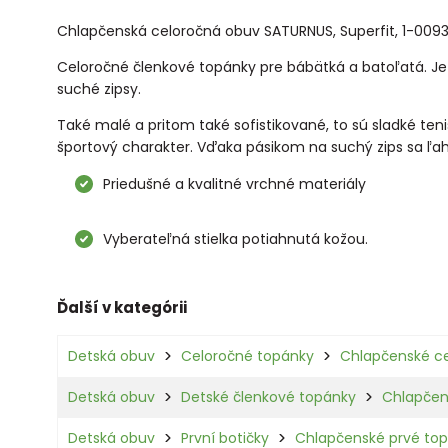
Chlapčenská celoročná obuv SATURNUS, Superfit, 1-009
Celoročné členkové topánky pre bábätká a batoľatá. Je
suché zipsy.
Také malé a pritom také sofistikované, to sú sladké ten
športový charakter. Vďaka pásikom na suchý zips sa ľa
Priedušné a kvalitné vrchné materiály
Vyberateľná stielka potiahnutá kožou.
Ďalší v kategórii
Detská obuv
Celoročné topánky
Chlapčenské c
Detská obuv
Detské členkové topánky
Chlapčen
Detská obuv
První botičky
Chlapčenské prvé to