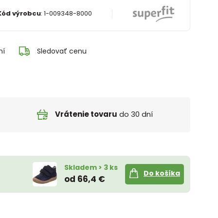
Kód výrobcu
:
1-009348-8000
ní
Sledovať cenu
Vrátenie tovaru
do 30 dní
Skladem > 3 ks
Do košíka
od 66,4 €