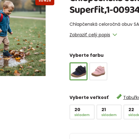
SUN25
Superfit,1-009
Chlapčenská celoročná obuv SA
Zobraziť celý popis
Vyberte farbu
Vyberte veľkosť
Tabuľka
20
21
22
skladem
skladem
skla