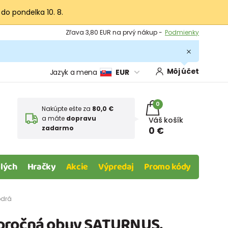
 do pondelka 10. 8.
Výmena a vrátenie tovaru -
Zobraziť
Zľava 3,80 EUR na prvý nákup -
Podmienky
Môj účet
Jazyk a mena
EUR
0
Nakúpte ešte za
80,0 €
a máte
dopravu
Váš košík
zadarmo
0 €
lých
Hračky
Akcie
Výpredaj
Promo kódy
odrá
loročná obuv SATURNUS,