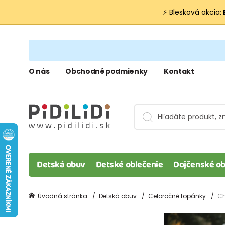
⚡ Blesková akcia:
O nás
Obchodné podmienky
Kontakt
Detská obuv
Detské oblečenie
Dojčenské ob
Úvodná stránka
Detská obuv
Celoročné topánky
Ch