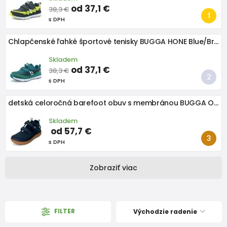
od 37,1 €
38,3 €
s DPH
Chlapčenské ľahké športové tenisky BUGGA HONE Blue/Brown/Green
Skladem
od 37,1 €
38,3 €
s DPH
detská celoročná barefoot obuv s membránou BUGGA OSCAR Blue B00191-04
Skladem
od 57,7 €
s DPH
Zobraziť viac
FILTER
Východzie radenie