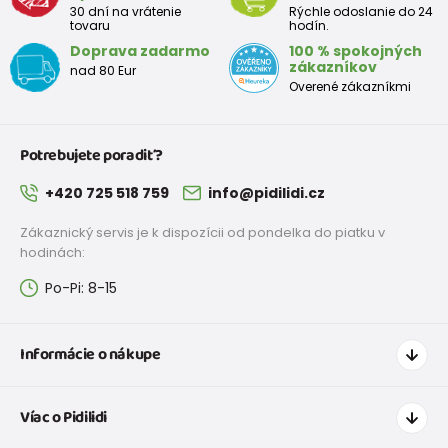
30 dní na vrátenie
Rýchle odoslanie do 24
tovaru
hodín.
Doprava zadarmo
100 % spokojných
zákazníkov
nad 80 Eur
Overené zákazníkmi
Potrebujete poradiť?
+420 725 518 759
info@pidilidi.cz
Zákaznický servis je k dispozícii od pondelka do piatku v
hodinách:
Po-Pi: 8-15
Informácie o nákupe
Ako nakupovať
Víac o Pidilidi
Doprava a platba