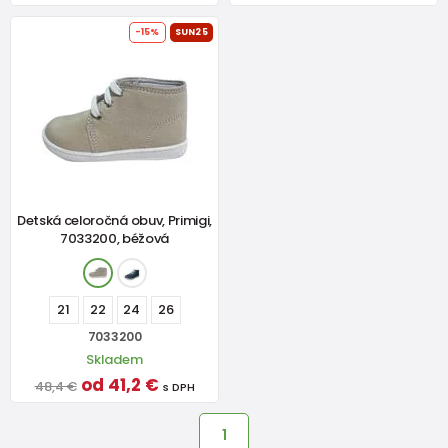
-15%
SUN25
Detská celoročná obuv, Primigi,
7033200, béžová
21
22
24
26
7033200
Skladem
od 41,2 €
48,4 €
s DPH
1