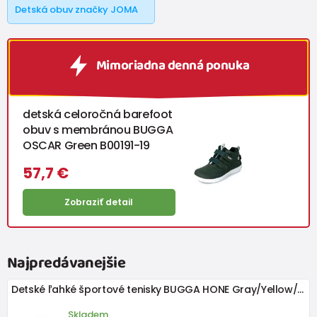
Detská obuv značky JOMA
Mimoriadna denná ponuka
detská celoročná barefoot
obuv s membránou BUGGA
OSCAR Green B00191-19
57,7 €
Zobraziť detail
Najpredávanejšie
Detské ľahké športové tenisky BUGGA HONE Gray/Yellow/Black
Skladem