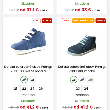
Skladem
Skladem
od 37,1 €
od 33 €
45,4 €
45,4 €
s DPH
s DPH
-15%
SUN25
-15%
POSLEDNÉ KUSY
SUN25
Detská celoročná obuv, Primigi,
Detská celoročná obuv, Primigi,
7033100, světle modrá
7033000, modrá
21
22
24
26
23
24
7033100
7033000
Skladem
Skladem
od 41,2 €
od 41,2 €
48,4 €
48,4 €
s DPH
s DPH