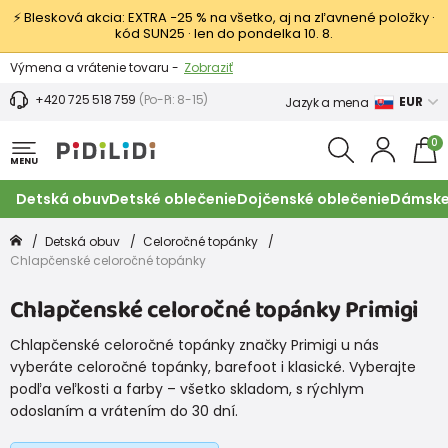
⚡ Blesková akcia: EXTRA −25 % na všetko, aj na zľavnené položky ·
kód SUN25 · len do pondelka 10. 8.
Výmena a vrátenie tovaru -
Zobraziť
Zľava 3,80 EUR na prvý nákup -
Podmienky
+420 725 518 759
(Po-Pi: 8-15)
EUR
Jazyk a mena
0
MENU
Detská obuv
Detské oblečenie
Dojčenské oblečenie
Dámske
Detská obuv
Celoročné topánky
Chlapčenské celoročné topánky
Chlapčenské celoročné topánky Primigi
Chlapčenské celoročné topánky značky Primigi u nás
vyberáte celoročné topánky, barefoot i klasické. Vyberajte
podľa veľkosti a farby – všetko skladom, s rýchlym
odoslaním a vrátením do 30 dní.