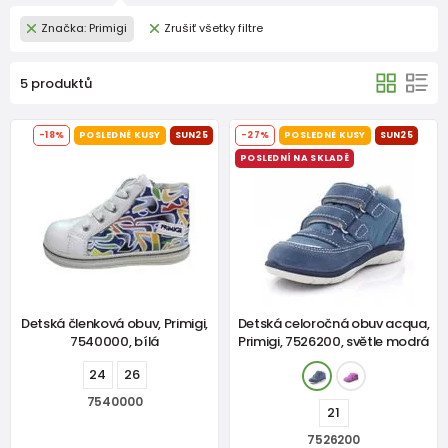
Značka: Primigi
Zrušiť všetky filtre
5 produktů
-18%
POSLEDNÉ KUSY
SUN25
-27%
POSLEDNÉ KUSY
SUN25
POSLEDNÍ NA SKLADĚ
Detská členková obuv, Primigi,
Detská celoročná obuv acqua,
7540000, bílá
Primigi, 7526200, světle modrá
24
26
7540000
21
7526200