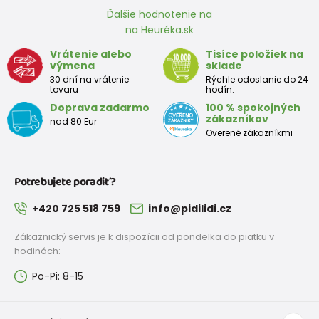
Ďalšie hodnotenie na
na Heuréka.sk
FUNNY chlapčenské ponožky - 3pack, Pidilidi, PD0142-02, chlapec
Vrátenie alebo
Tisíce položiek na
9,5 €
výmena
sklade
od 5,8 €
s DPH
30 dní na vrátenie
Rýchle odoslanie do 24
Skladem
tovaru
hodín.
Doprava zadarmo
100 % spokojných
FUNNY chlapčenské ponožky - 3pack, Pidilidi, PD0141-02, chlapec
zákazníkov
nad 80 Eur
Overené zákazníkmi
9,5 €
od 5,8 €
s DPH
Skladem
Potrebujete poradiť?
FUNNY chlapčenské ponožky - 3pack, Pidilidi, PD0140-02, chlapec
+420 725 518 759
info@pidilidi.cz
9,5 €
Zákaznický servis je k dispozícii od pondelka do piatku v
od 5,8 €
s DPH
Skladem
hodinách:
Po-Pi: 8-15
ponožky kotníkové chlapčenské - 3pack, Pidilidi, PD0131, Chlapec
8,3 €