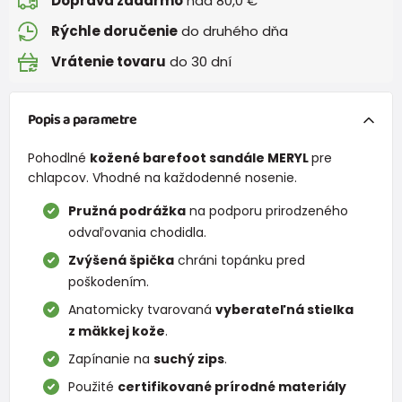
Doprava zadarmo
nad 80,0 €
Rýchle doručenie
do druhého dňa
Vrátenie tovaru
do 30 dní
Popis a parametre
Pohodlné
kožené barefoot sandále MERYL
pre
chlapcov. Vhodné na každodenné nosenie.
Pružná podrážka
na podporu prirodzeného
odvaľovania chodidla.
Zvýšená špička
chráni topánku pred
poškodením.
Anatomicky tvarovaná
vyberateľná stielka
z mäkkej kože
.
Zapínanie na
suchý zips
.
Použité
certifikované prírodné materiály