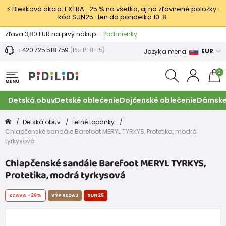
⚡ Blesková akcia: EXTRA −25 % na všetko, aj na zľavnené položky ·
kód SUN25 · len do pondelka 10. 8.
Výmena a vrátenie tovaru -
Zobraziť
Zľava 3,80 EUR na prvý nákup -
Podmienky
+420 725 518 759
(Po-Pi: 8-15)
EUR
Jazyk a mena
0
MENU
Detská obuv
Detské oblečenie
Dojčenské oblečenie
Dámske
Detská obuv
Letné topánky
Chlapčenské sandále Barefoot MERYL TYRKYS, Protetika, modrá
tyrkysová
Chlapčenské sandále Barefoot MERYL TYRKYS,
Protetika, modrá tyrkysová
ZĽAVA
-26%
VÝPREDAJ
SUN25