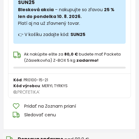
SUN25
Blesková akcia
– nakupujte so zľavou
25 %
len do pondelka 10. 8. 2026.
Platí aj na už zľavnený tovar.
👉 V košíku zadajte kód:
SUN25
Ak nakúpite ešte za
80,0 €
budete mať Packeta
(Zásielkovňa) Z-BOX 5 kg
zadarmo!
Kód
:
PR0100-15-21
Kód výrobcu
:
MERYL TYRKYS
Pridať na Zoznam prianí
Sledovať cenu