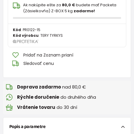
Ak nakúpite ešte za
80,0 €
budete mať Packeta
(Zásielkovňa) Z-BOX 5 kg
zadarmo!
Kód
:
PR0122-15
Kód výrobcu
:
TERY TYRKYS
Pridať na Zoznam prianí
Sledovať cenu
Doprava zadarmo
nad 80,0 €
Rýchle doručenie
do druhého dňa
Vrátenie tovaru
do 30 dní
Popis a parametre