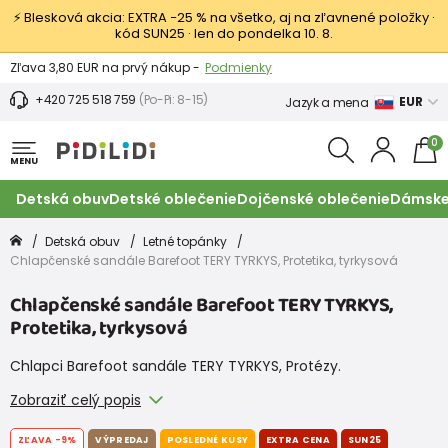
⚡ Blesková akcia: EXTRA −25 % na všetko, aj na zľavnené položky ·
kód SUN25 · len do pondelka 10. 8.
Výmena a vrátenie tovaru -
Zobraziť
Zľava 3,80 EUR na prvý nákup -
Podmienky
+420 725 518 759
(Po-Pi: 8-15)
EUR
Jazyk a mena
0
MENU
Detská obuv
Detské oblečenie
Dojčenské oblečenie
Dámske
Detská obuv
Letné topánky
Chlapčenské sandále Barefoot TERY TYRKYS, Protetika, tyrkysová
Chlapčenské sandále Barefoot TERY TYRKYS,
Protetika, tyrkysová
Chlapci Barefoot sandále TERY TYRKYS, Protézy.
Zobraziť celý popis
ZĽAVA
-9%
VÝPREDAJ
POSLEDNÉ KUSY
EXTRA CENA
SUN25