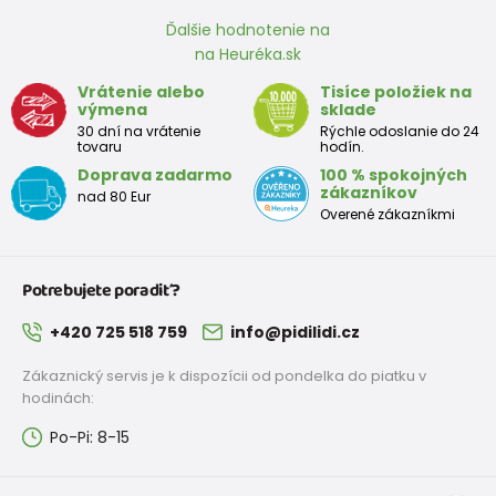
Skladem
Ďalšie hodnotenie na
na Heuréka.sk
FUNNY chlapčenské ponožky - 3pack, Pidilidi, PD0139-02, chlapec
Vrátenie alebo
Tisíce položiek na
9,5 €
výmena
sklade
od 5,8 €
s DPH
30 dní na vrátenie
Rýchle odoslanie do 24
Skladem
tovaru
hodín.
Doprava zadarmo
100 % spokojných
FUNNY chlapčenské ponožky - 3pack, Pidilidi, PD0140-02, chlapec
zákazníkov
nad 80 Eur
Overené zákazníkmi
9,5 €
od 5,8 €
s DPH
Skladem
Potrebujete poradiť?
ponožky chlapčenské - 3pack, Pidilidi, PD0128, Chlapec
+420 725 518 759
info@pidilidi.cz
9,5 €
Zákaznický servis je k dispozícii od pondelka do piatku v
od 5,8 €
s DPH
Skladem
hodinách:
Po-Pi: 8-15
ponožky chlapčenské - 3pack, Pidilidi, PD0129, Chlapec
9,5 €