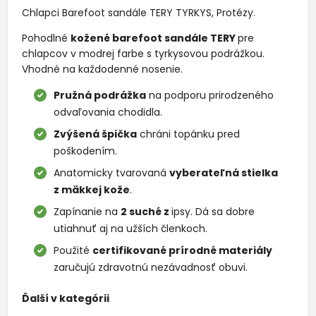
Chlapci Barefoot sandále TERY TYRKYS, Protézy.
Pohodlné
kožené barefoot sandále TERY
pre
chlapcov v modrej farbe s tyrkysovou podrážkou.
Vhodné na každodenné nosenie.
Pružná podrážka
na podporu prirodzeného
odvaľovania chodidla.
Zvýšená špička
chráni topánku pred
poškodením.
Anatomicky tvarovaná
vyberateľná stielka
z mäkkej kože
.
Zapínanie na
2 suché z
ipsy. Dá sa dobre
utiahnuť aj na užších členkoch.
Použité
certifikované prírodné materiály
zaručujú zdravotnú nezávadnosť obuvi.
Ďalší v kategórii