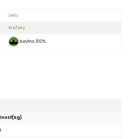
Leto
Kraťasy
bavlna 100%
nosť(kg)
4