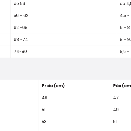
do 56
do 4,
56 - 62
4,5 -
62 -68
6 - 8
68 -74
8 - 9
74-80
9,5 - 
Prsia (cm)
Pás (cm
49
47
51
49
53
51