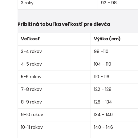
3 roky
92 - 98
Približná tabuľka veľkostí pre dievča
Veľkosť
Výška (cm)
3-4 rokov
98 -110
4-5 rokov
104 - 110
5-6 rokov
110 - 116
7-8 rokov
122 - 128
8-9 rokov
128 - 134
9-10 rokov
134 - 140
10-11 rokov
140 - 146