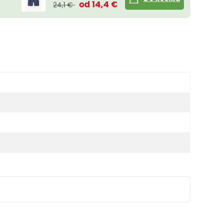
od 14,4 €
24,1 €