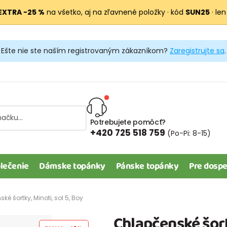
EXTRA −25 %
na všetko, aj na zľavnené položky · kód
SUN25
· len
Ešte nie ste naším registrovaným zákazníkom?
Zaregistrujte sa
.
Potrebujete pomôcť?
+420 725 518 759
(Po-Pi: 8-15)
lečenie
Dámske topánky
Pánske topánky
Pre dospe
ké šortky, Minoti, sol 5, Boy
Chlapčenské šortk