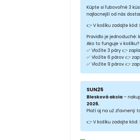
Kúpte si ľubovoľné 3 kú
najlacnejší od nás dosta
👉 V košíku zadajte kód:
Pravidlo je jednoduché: 
Ako to funguje v košíku?
✅ Vložíte 3 páry 👉 zapla
✅ Vložíte 6 párov 👉 zap
✅ Vložíte 9 párov 👉 zapl
SUN25
Blesková akcia
– nakup
2026.
Platí aj na už zľavnený t
👉 V košíku zadajte kód: