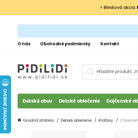
⚡ Blesková akcia:
O nás
Obchodné podmienky
Kontakt
Detská obuv
Detské oblečenie
Dojčenské ob
Úvodná stránka
Detské oblečenie
Kraťasy
Chlapčens