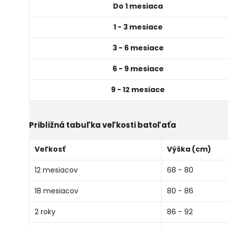
Do 1 mesiaca
1 - 3 mesiace
3 - 6 mesiace
6 - 9 mesiace
9 - 12 mesiace
Približná tabuľka veľkosti batoľaťa
Veľkosť
Výška (cm)
12 mesiacov
68 - 80
18 mesiacov
80 - 86
2 roky
86 - 92