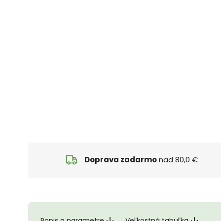
Doprava zadarmo
nad 80,0 €
Popis a parametre
Veľkostná tabuľka