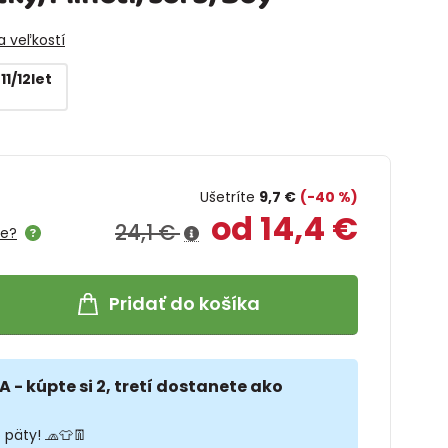
 veľkostí
 11/12let
Ušetríte
9,7 €
(-40 %)
od 14,4 €
24,1 €
me?
Pridať do košíka
A - kúpte si 2, tretí dostanete ako
 päty! 🧢👕👖