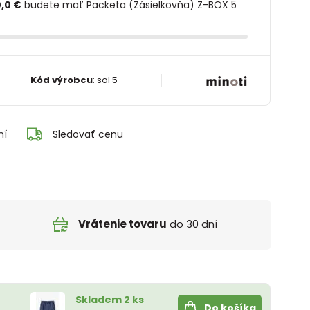
,0 €
budete mať Packeta (Zásielkovňa) Z-BOX 5
Kód výrobcu
:
sol 5
ní
Sledovať cenu
Vrátenie tovaru
do 30 dní
Skladem 2 ks
Do košíka