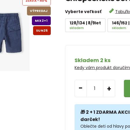
ZĽAVA
-40%
VÝPREDAJ
Vyberte veľkosť
Tabuľka
MIX2+1
128/134 | 8/9let
146/152 |
skladem
skladem
SUN25
Skladem 2 ks
Kedy vám produkt doručí
-
+
🎁 2 + 1 ZDARMA AKCI
darček!
Oblečte deti od hlavy po