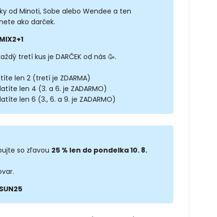
sky od Minoti, Sobe alebo Wendee a ten
nete ako darček.
MIX2+1
každý tretí kus je DARČEK od nás 🥳.
títe len 2 (tretí je ZDARMA)
latíte len 4 (3. a 6. je ZADARMO)
atíte len 6 (3., 6. a 9. je ZADARMO)
ujte so zľavou
25 % len do pondelka 10. 8.
ovar.
SUN25