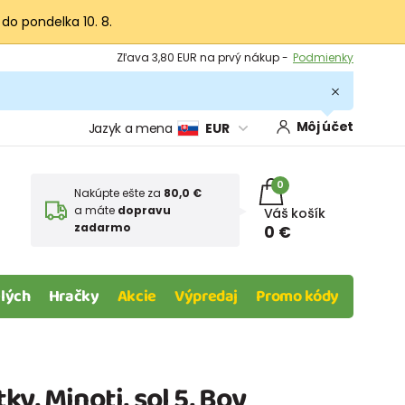
 do pondelka 10. 8.
Výmena a vrátenie tovaru -
Zobraziť
Zľava 3,80 EUR na prvý nákup -
Podmienky
Môj účet
Jazyk a mena
EUR
0
Nakúpte ešte za
80,0 €
a máte
dopravu
Váš košík
zadarmo
0 €
lých
Hračky
Akcie
Výpredaj
Promo kódy
y, Minoti, sol 5, Boy