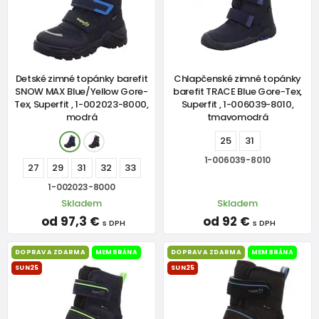
Detské zimné topánky barefit
Chlapčenské zimné topánky
SNOW MAX Blue/Yellow Gore-
barefit TRACE Blue Gore-Tex,
Tex, Superfit , 1-002023-8000,
Superfit , 1-006039-8010,
modrá
tmavomodrá
25
31
1-006039-8010
27
29
31
32
33
1-002023-8000
Skladem
Skladem
od 97,3 €
od 92 €
s DPH
s DPH
DOPRAVA ZDARMA
MEMBRÁNA
DOPRAVA ZDARMA
MEMBRÁNA
SUN25
SUN25