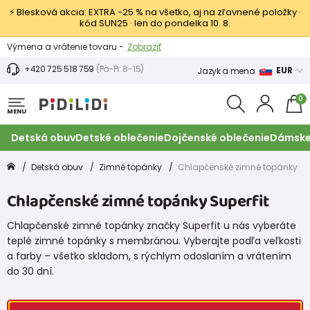
⚡ Blesková akcia: EXTRA −25 % na všetko, aj na zľavnené položky ·
kód SUN25 · len do pondelka 10. 8.
Výmena a vrátenie tovaru -
Zobraziť
Zľava 3,80 EUR na prvý nákup -
Podmienky
+420 725 518 759
(Po-Pi: 8-15)
EUR
Jazyk a mena
0
MENU
Detská obuv
Detské oblečenie
Dojčenské oblečenie
Dámske
Detská obuv
Zimné topánky
Chlapčenské zimné topánky
Chlapčenské zimné topánky Superfit
Chlapčenské zimné topánky značky Superfit u nás vyberáte
teplé zimné topánky s membránou. Vyberajte podľa veľkosti
a farby – všetko skladom, s rýchlym odoslaním a vrátením
do 30 dní.