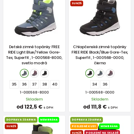
SUN25
Detské zimné topánky FREE
Chlapčenské zimné topánky
RIDE Light Blue/Yellow Gore-
FREE RIDE Black/Blue Gore-Tex,
Tex, Superfit , 1-000568-8000,
Superfit , 1-000568-0000,
svetlo modrá
čierna
35
36
37
38
40
34
36
1-000568-8000
1-000568-0000
Skladem
Skladem
od 122,5 €
od 111,8 €
s DPH
s DPH
DOPRAVA ZDARMA
MEMBRÁNA
DOPRAVA ZDARMA
SUN25
POSLEDNÉ KUSY
MEMBRÁNA
SUN25
POSLEDNÍ NA SKLADĚ