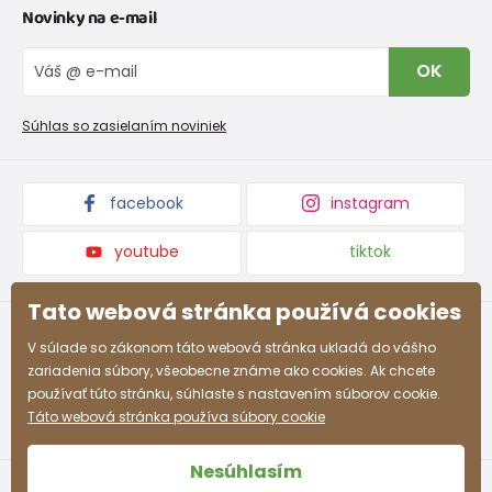
Novinky na e-mail
Tabuľka veľkostí obuvi
O nás
Vrátenie tovaru a reklamacie
Blog
OK
Reklamačný poriadok
Veľkoobchod PiDiLiDi
Nevyzdvihnutá objednávka na dobierku
Kolekcie tovaru
Súhlas so zasielaním noviniek
Podmienky propagácie a zľavové kódy
facebook
instagram
youtube
tiktok
Tato webová stránka používá cookies
V súlade so zákonom táto webová stránka ukladá do vášho
zariadenia súbory, všeobecne známe ako cookies. Ak chcete
používať túto stránku, súhlaste s nastavením súborov cookie.
Táto webová stránka používa súbory cookie
Nesúhlasím