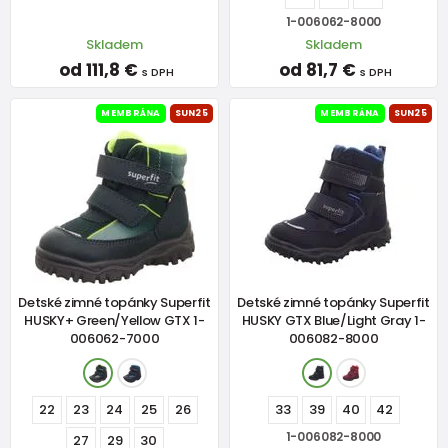
1-006062-8000
Skladem
Skladem
od 111,8 €
od 81,7 €
s DPH
s DPH
MEMBRÁNA
SUN25
MEMBRÁNA
SUN25
Detské zimné topánky Superfit
Detské zimné topánky Superfit
HUSKY+ Green/Yellow GTX 1-
HUSKY GTX Blue/Light Gray 1-
006062-7000
006082-8000
22
23
24
25
26
33
39
40
42
1-006082-8000
27
29
30