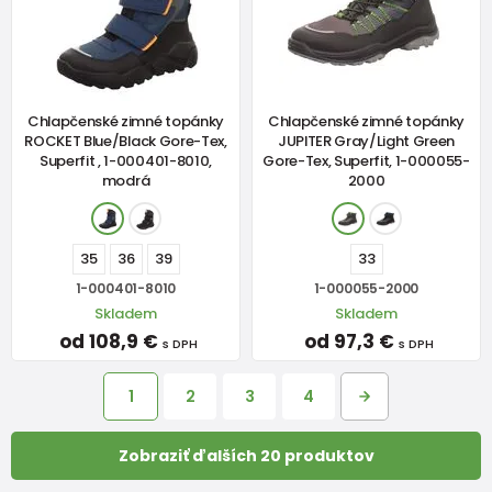
Chlapčenské zimné topánky
Chlapčenské zimné topánky
ROCKET Blue/Black Gore-Tex,
JUPITER Gray/Light Green
Superfit , 1-000401-8010,
Gore-Tex, Superfit, 1-000055-
modrá
2000
35
36
39
33
1-000401-8010
1-000055-2000
Skladem
Skladem
od 108,9 €
od 97,3 €
s DPH
s DPH
1
2
3
4
Zobraziť ďalších 20 produktov