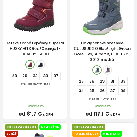
Detské zimné topánky Superfit
Chlapčenské snežnice
HUSKY GTX Red/Orange 1-
CULUSUK 2.0 Bleu/Light Green
006082-5000
Gore-Tex, Superfit, 1-009172-
8010, modrá
28
29
32
33
37
27
28
29
31
33
1-006082-5000
34
35
36
37
38
1-009172-8010
Skladem
Skladem
od 81,7 €
od 117,1 €
s DPH
s DPH
DOPRAVA ZDARMA
MEMBRÁNA
DOPRAVA ZDARMA
SUN25
POSLEDNÉ KUSY
MEMBRÁNA