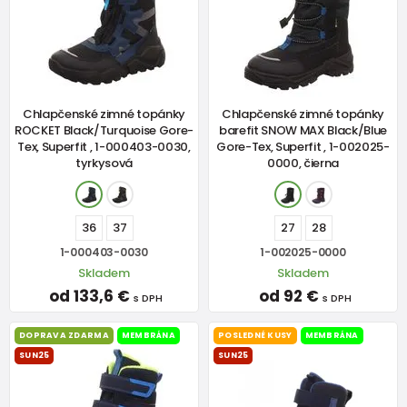
Chlapčenské zimné topánky
Chlapčenské zimné topánky
ROCKET Black/Turquoise Gore-
barefit SNOW MAX Black/Blue
Tex, Superfit , 1-000403-0030,
Gore-Tex, Superfit , 1-002025-
tyrkysová
0000, čierna
36
37
27
28
1-000403-0030
1-002025-0000
Skladem
Skladem
od 133,6 €
od 92 €
s DPH
s DPH
DOPRAVA ZDARMA
MEMBRÁNA
POSLEDNÉ KUSY
MEMBRÁNA
SUN25
SUN25