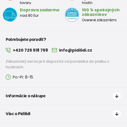
tovaru
hodín.
Doprava zadarmo
100 % spokojných
zákazníkov
nad 80 Eur
Overené zákazníkmi
Potrebujete poradiť?
+420 725 518 759
info@pidilidi.cz
Zákaznický servis je k dispozícii od pondelka do piatku v
hodinách:
Po-Pi: 8-15
Informácie o nákupe
Ako nakupovať
Víac o Pidilidi
Doprava a platba
Tabuľka veľkostí oblečenia
Kontakt