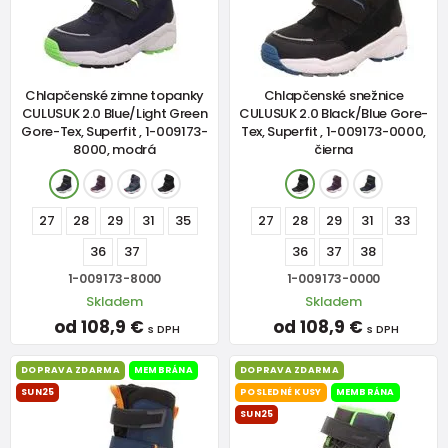
Chlapčenské zimne topanky
Chlapčenské snežnice
CULUSUK 2.0 Blue/Light Green
CULUSUK 2.0 Black/Blue Gore-
Gore-Tex, Superfit , 1-009173-
Tex, Superfit , 1-009173-0000,
8000, modrá
čierna
27
28
29
31
35
27
28
29
31
33
36
37
36
37
38
1-009173-8000
1-009173-0000
Skladem
Skladem
od 108,9 €
od 108,9 €
s DPH
s DPH
DOPRAVA ZDARMA
MEMBRÁNA
DOPRAVA ZDARMA
SUN25
POSLEDNÉ KUSY
MEMBRÁNA
SUN25