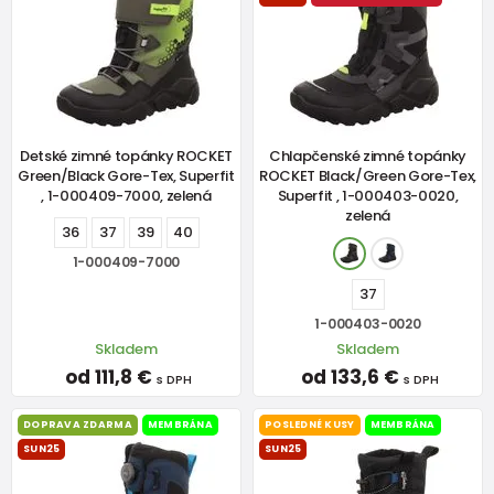
Detské zimné topánky ROCKET
Chlapčenské zimné topánky
Green/Black Gore-Tex, Superfit
ROCKET Black/Green Gore-Tex,
, 1-000409-7000, zelená
Superfit , 1-000403-0020,
zelená
36
37
39
40
1-000409-7000
37
1-000403-0020
Skladem
Skladem
od 111,8 €
od 133,6 €
s DPH
s DPH
DOPRAVA ZDARMA
MEMBRÁNA
POSLEDNÉ KUSY
MEMBRÁNA
SUN25
SUN25