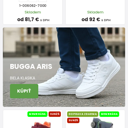
1-006062-7000
Skladem
Skladem
od 81,7 €
od 92 €
s DPH
s DPH
BUGGA ARIS
BIELA KLASIKA
KÚPIŤ
MEMBRÁNA
SUN25
DOPRAVA ZDARMA
MEMBRÁNA
SUN25