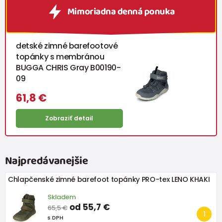
Mimoriadna denná ponuka
detské zimné barefootové
topánky s membránou
BUGGA CHRIS Gray B00190-
09
61,8 €
Zobraziť detail
Najpredávanejšie
Chlapčenské zimné barefoot topánky PRO-tex LENO KHAKI
Skladem
od 55,7 €
65,5 €
s DPH