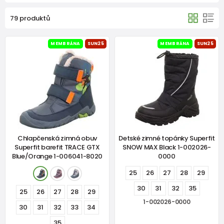
79 produktů
MEMBRÁNA
SUN25
MEMBRÁNA
SUN25
Chlapčenská zimná obuv
Detské zimné topánky Superfit
Superfit barefit TRACE GTX
SNOW MAX Black 1-002026-
Blue/Orange 1-006041-8020
0000
25
26
27
28
29
30
31
32
35
25
26
27
28
29
1-002026-0000
30
31
32
33
34
35