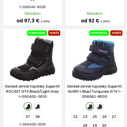
1-006041-8020
Skladem
Skladem
od 97,3 €
od 92 €
s DPH
s DPH
MEMBRÁNA
SUN25
MEMBRÁNA
SUN25
Detské zimné topánky Superfit
Detské zimné topánky Superfit
ROCKET GTX Black/Light Grey
HUSKY+ Blue/Turquoise GTX 1-
1-000402-0010
006062-8000
37
38
22
23
25
26
27
1-000402-0010
28
29
30