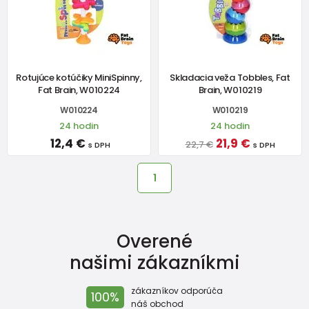
Rotujúce kotúčiky MiniSpinny,
Skladacia veža Tobbles, Fat
Fat Brain, W010224
Brain, W010219
W010224
W010219
24 hodin
24 hodin
12,4 €
21,9 €
22,7 €
s DPH
s DPH
1
Overené
našimi zákazníkmi
zákazníkov odporúča
100%
náš obchod