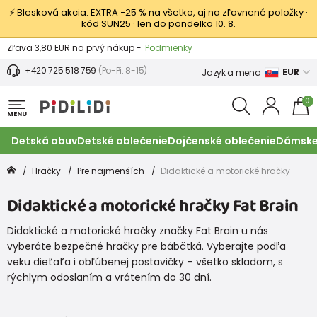
⚡ Blesková akcia: EXTRA −25 % na všetko, aj na zľavnené položky ·
kód SUN25 · len do pondelka 10. 8.
Výmena a vrátenie tovaru -
Zobraziť
Zľava 3,80 EUR na prvý nákup -
Podmienky
+420 725 518 759
(Po-Pi: 8-15)
EUR
Jazyk a mena
0
MENU
Detská obuv
Detské oblečenie
Dojčenské oblečenie
Dámske
Hračky
Pre najmenších
Didaktické a motorické hračky
Didaktické a motorické hračky Fat Brain
Didaktické a motorické hračky značky Fat Brain u nás
vyberáte bezpečné hračky pre bábätká. Vyberajte podľa
veku dieťaťa i obľúbenej postavičky – všetko skladom, s
rýchlym odoslaním a vrátením do 30 dní.