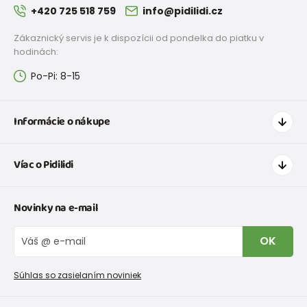
+420 725 518 759
info@pidilidi.cz
Zákaznický servis je k dispozícii od pondelka do piatku v
hodinách:
Po-Pi: 8-15
Informácie o nákupe
Ako nakupovať
Víac o Pidilidi
Doprava a platba
Tabuľka veľkostí oblečenia
Kontakt
Novinky na e-mail
Tabuľka veľkostí obuvi
O nás
Vrátenie tovaru a reklamacie
Blog
OK
Reklamačný poriadok
Veľkoobchod PiDiLiDi
Nevyzdvihnutá objednávka na dobierku
Kolekcie tovaru
Súhlas so zasielaním noviniek
Podmienky propagácie a zľavové kódy