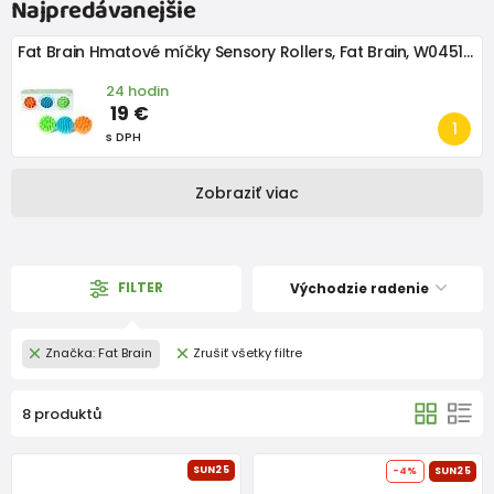
Najpredávanejšie
Fat Brain Hmatové míčky Sensory Rollers, Fat Brain, W045147
24 hodin
19 €
s DPH
Zobraziť viac
FILTER
Východzie radenie
Značka: Fat Brain
Zrušiť všetky filtre
8 produktů
SUN25
-4%
SUN25