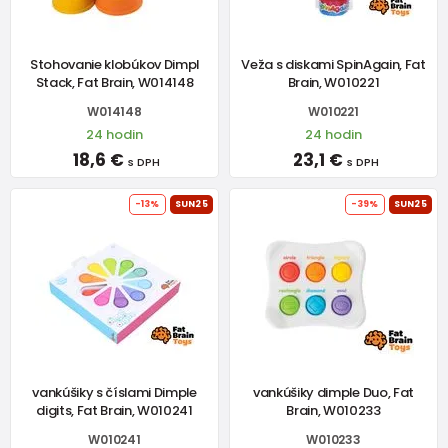
Stohovanie klobúkov Dimpl
Veža s diskami SpinAgain, Fat
Stack, Fat Brain, W014148
Brain, W010221
W014148
W010221
24 hodin
24 hodin
18,6 €
23,1 €
s DPH
s DPH
-13%
SUN25
-39%
SUN25
vankúšiky s číslami Dimple
vankúšiky dimple Duo, Fat
digits, Fat Brain, W010241
Brain, W010233
W010241
W010233