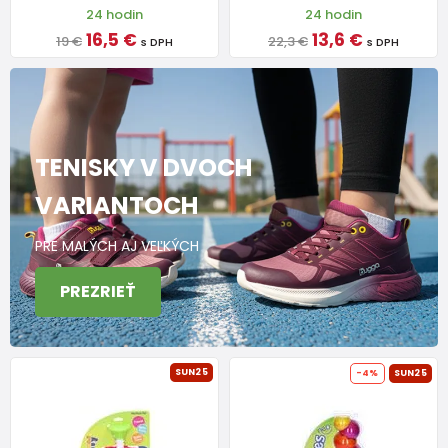
24 hodin
24 hodin
16,5 €
13,6 €
19 €
22,3 €
s DPH
s DPH
TENISKY V DVOCH
VARIANTOCH
PRE MALÝCH AJ VEĽKÝCH
PREZRIEŤ
SUN25
-4%
SUN25