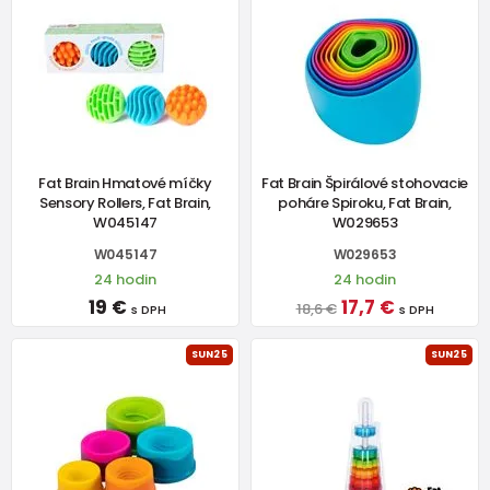
Fat Brain Hmatové míčky
Fat Brain Špirálové stohovacie
Sensory Rollers, Fat Brain,
poháre Spiroku, Fat Brain,
W045147
W029653
W045147
W029653
24 hodin
24 hodin
19 €
17,7 €
18,6 €
s DPH
s DPH
SUN25
SUN25