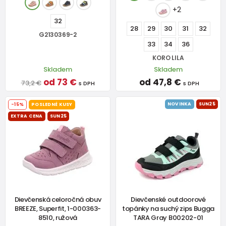
+2
32
28
29
30
31
32
G2130369-2
33
34
36
KORO LILA
Skladem
Skladem
od 73 €
od 47,8 €
73,2 €
s DPH
s DPH
NOVINKA
SUN25
-15%
POSLEDNÉ KUSY
EXTRA CENA
SUN25
Dievčenská celoročná obuv
Dievčenské outdoorové
BREEZE, Superfit, 1-000363-
topánky na suchý zips Bugga
8510, ružová
TARA Gray B00202-01