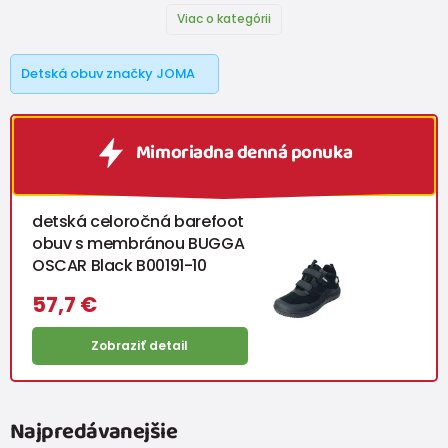
Viac o kategórii
Detská obuv značky JOMA
Mimoriadna denná ponuka
detská celoročná barefoot
obuv s membránou BUGGA
OSCAR Black B00191-10
57,7 €
Zobraziť detail
Najpredávanejšie