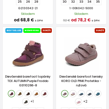
25
26
28
30
32
33
34
35
G2130342-21
1-006042-5000
Skladem
Skladem
od 68,8 €
od 78,2 €
92 €
s DPH
s DPH
BESTSELLER
MEMBRÁNA
SUN25
SUN25
Dievčenské barefoot topánky
Dievčenské barefoot tenisky
TEX AUTUMN Purple Froddo
KORO OLD PINK Protetika -
G3110266-8
ružová
+1
+2