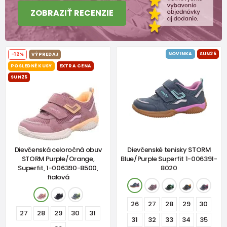
ZOBRAZIŤ RECENZIE
NOVINKA
SUN25
-12%
VÝPREDAJ
POSLEDNÉ KUSY
EXTRA CENA
SUN25
Dievčenská celoročná obuv
Dievčenské tenisky STORM
STORM Purple/Orange,
Blue/Purple Superfit 1-006391-
Superfit, 1-006390-8500,
8020
fialová
26
27
28
29
30
27
28
29
30
31
31
32
33
34
35