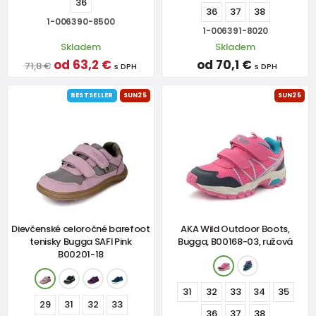
36
36
37
38
1-006390-8500
1-006391-8020
Skladem
Skladem
od 63,2 €
od 70,1 €
71,8 €
s DPH
s DPH
BESTSELLER
SUN25
SUN25
Dievčenské celoročné barefoot
AKA Wild Outdoor Boots,
tenisky Bugga SAFI Pink
Bugga, B00168-03, ružová
B00201-18
31
32
33
34
35
29
31
32
33
36
37
38