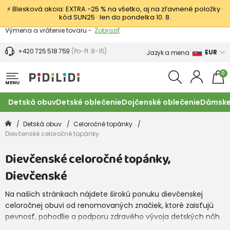
⚡ Blesková akcia: EXTRA −25 % na všetko, aj na zľavnené položky ·
kód SUN25 · len do pondelka 10. 8.
Výmena a vrátenie tovaru -
Zobraziť
Zľava 3,80 EUR na prvý nákup -
Podmienky
+420 725 518 759
(Po-Pi: 8-15)
EUR
Jazyk a mena
0
MENU
Detská obuv
Detské oblečenie
Dojčenské oblečenie
Dámske
Detská obuv
Celoročné topánky
Dievčenské celoročné topánky
Dievčenské celoročné topánky,
Dievčenské
Na našich stránkach nájdete širokú ponuku dievčenskej
celoročnej obuvi od renomovaných značiek, ktoré zaisťujú
pevnosť, pohodlie a podporu zdravého vývoja detských nôh.