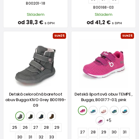
B00201-18
B00168-03
Skladem
Skladem
od 38,3 €
od 41,2 €
s DPH
s DPH
SUN25
SUN25
Detská celoročná barefoot
Detská športová obuv TEMPE ,
obuv Bugga KIVO Grey B00199-
Bugga, B00177-03, pink
09
+5
25
26
27
28
29
27
28
29
30
31
30
31
32
33