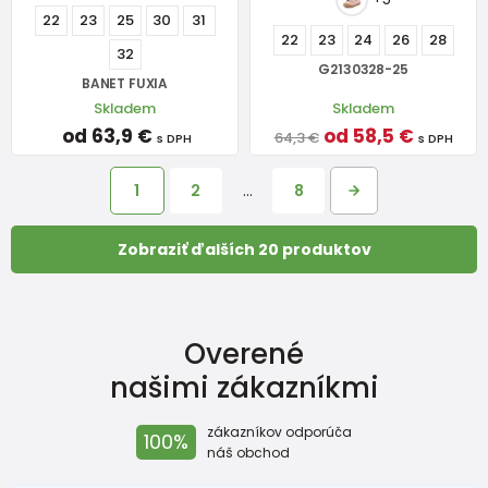
22
23
25
30
31
22
23
24
26
28
32
G2130328-25
BANET FUXIA
Skladem
Skladem
od 63,9 €
od 58,5 €
64,3 €
s DPH
s DPH
1
2
…
8
Zobraziť ďalších 20 produktov
Overené
našimi zákazníkmi
zákazníkov odporúča
100%
náš obchod