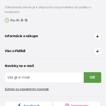
Zákaznický servis je k dispozícii od pondelka do piatku v
hodinách:
Po-Pi: 8-15
Informácie o nákupe
Ako nakupovať
Víac o Pidilidi
Doprava a platba
Tabuľka veľkostí oblečenia
Kontakt
Novinky na e-mail
Tabuľka veľkostí obuvi
O nás
Vrátenie tovaru a reklamacie
Blog
OK
Reklamačný poriadok
Veľkoobchod PiDiLiDi
Nevyzdvihnutá objednávka na dobierku
Kolekcie tovaru
Súhlas so zasielaním noviniek
Podmienky propagácie a zľavové kódy
facebook
instagram