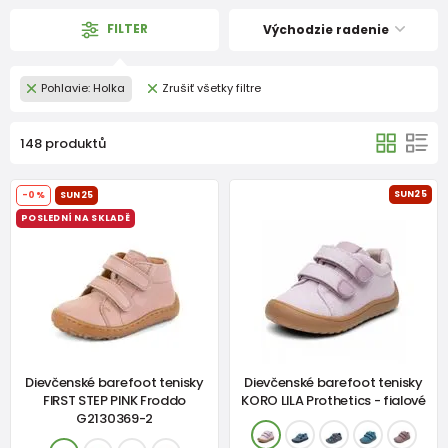
FILTER
Východzie radenie
Pohlavie: Holka
Zrušiť všetky filtre
148 produktů
SUN25
-0%
SUN25
POSLEDNÍ NA SKLADĚ
Dievčenské barefoot tenisky
Dievčenské barefoot tenisky
FIRST STEP PINK Froddo
KORO LILA Prothetics - fialové
G2130369-2