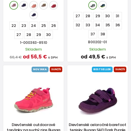
27
28
29
30
31
32
33
34
35
36
22
23
24
25
26
37
38
27
28
29
30
B00202-01
1-000363-8510
Skladem
Skladem
od 56,5 €
od 49,5 €
66,4 €
s DPH
s DPH
NOVINKA
SUN25
BESTSELLER
SUN25
Dievčenské outdoorové
Dievčenské celoročné barefoot
topánky na suchý zips Bugga
tenisky Bugga SAFI Dark Purple