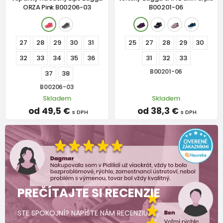
ORZA Pink B00206-03
B00201-06
27
28
29
30
31
25
27
28
29
30
32
33
34
35
36
31
32
33
B00201-06
37
38
B00206-03
Skladem
Skladem
od 49,5 €
od 38,3 €
s DPH
s DPH
PREČÍTAJTE SI RECENZIE
STE SPOKOJNÍ? NAPÍŠTE NÁM RECENZIU.