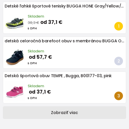
Detské ľahké športové tenisky BUGGA HONE Gray/Yellow/Black
Skladem
od 37,1 €
38,3 €
s DPH
detská celoročná barefoot obuv s membránou BUGGA OSCAR Blue B00191-04
Skladem
od 57,7 €
s DPH
Detská športová obuv TEMPE , Bugga, B00177-03, pink
Skladem
od 37,1 €
s DPH
Zobraziť viac