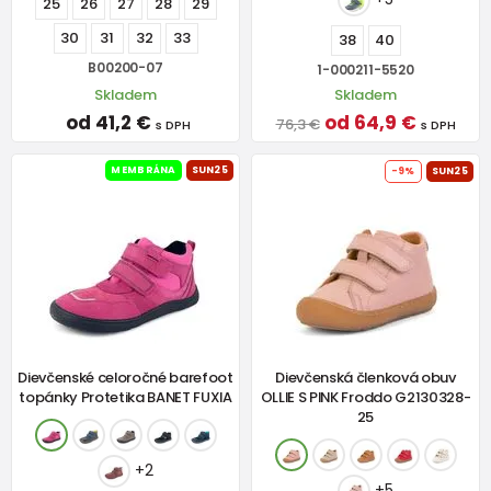
25
26
27
28
29
30
31
32
33
38
40
B00200-07
1-000211-5520
Skladem
Skladem
od 41,2 €
od 64,9 €
76,3 €
s DPH
s DPH
MEMBRÁNA
SUN25
-9%
SUN25
Dievčenské celoročné barefoot
Dievčenská členková obuv
topánky Protetika BANET FUXIA
OLLIE S PINK Froddo G2130328-
25
+2
+5