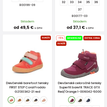
32
33
34
35
36
B00199-09
37
B00177-03
Skladem
Skladem
od 49,5 €
od 37,1 €
s DPH
s DPH
SUN25
-15%
MEMBRÁNA
EXTRA CENA
SUN25
Dievčenské barefoot tenisky
Dievčenské celoročné tenisky
FIRST STEP Coral Froddo
Superfit barefit TRACE GTX
G2130342-21 red
Red/Orange 1-006042-5000