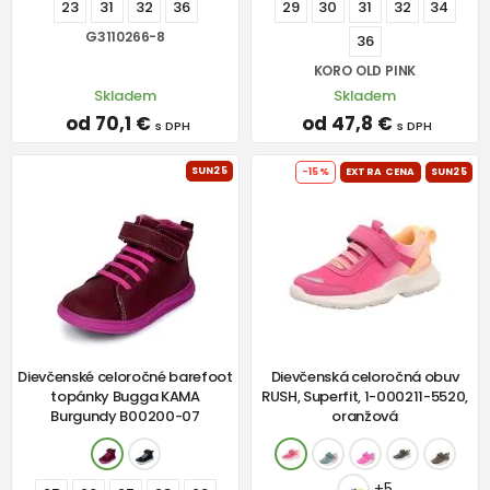
23
31
32
36
29
30
31
32
34
G3110266-8
36
KORO OLD PINK
Skladem
Skladem
od 70,1 €
od 47,8 €
s DPH
s DPH
SUN25
-15%
EXTRA CENA
SUN25
Dievčenské celoročné barefoot
Dievčenská celoročná obuv
topánky Bugga KAMA
RUSH, Superfit, 1-000211-5520,
Burgundy B00200-07
oranžová
+5