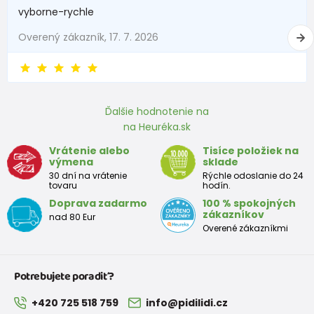
vyborne-rychle
Overený zákazník, 17. 7. 2026
Ďalšie hodnotenie na
na Heuréka.sk
Vrátenie alebo
Tisíce položiek na
výmena
sklade
30 dní na vrátenie
Rýchle odoslanie do 24
tovaru
hodín.
Doprava zadarmo
100 % spokojných
zákazníkov
nad 80 Eur
Overené zákazníkmi
Potrebujete poradiť?
+420 725 518 759
info@pidilidi.cz