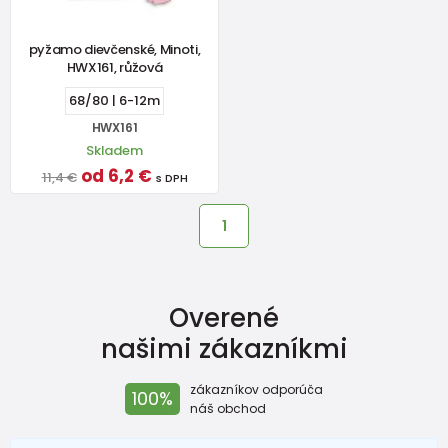
pyžamo dievčenské, Minoti,
HWX161, růžová
68/80 | 6-12m
HWX161
Skladem
od 6,2 €
11,4 €
s DPH
1
Overené
našimi zákazníkmi
zákazníkov odporúča
100%
náš obchod