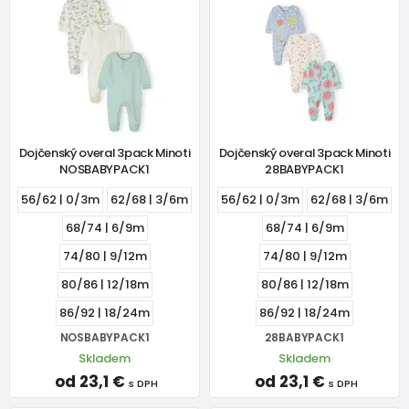
Dojčenský overal 3pack Minoti
Dojčenský overal 3pack Minoti
NOSBABYPACK1
28BABYPACK1
56/62 | 0/3m
62/68 | 3/6m
56/62 | 0/3m
62/68 | 3/6m
68/74 | 6/9m
68/74 | 6/9m
74/80 | 9/12m
74/80 | 9/12m
80/86 | 12/18m
80/86 | 12/18m
86/92 | 18/24m
86/92 | 18/24m
NOSBABYPACK1
28BABYPACK1
Skladem
Skladem
od 23,1 €
od 23,1 €
s DPH
s DPH