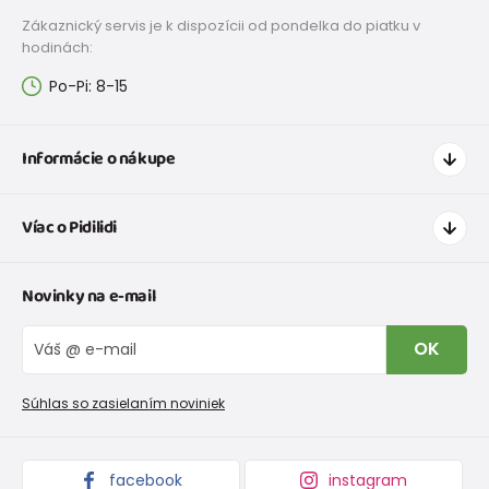
Zákaznický servis je k dispozícii od pondelka do piatku v
hodinách:
Po-Pi: 8-15
Informácie o nákupe
Ako nakupovať
Víac o Pidilidi
Doprava a platba
Tabuľka veľkostí oblečenia
Kontakt
Novinky na e-mail
Tabuľka veľkostí obuvi
O nás
Vrátenie tovaru a reklamacie
Blog
OK
Reklamačný poriadok
Veľkoobchod PiDiLiDi
Nevyzdvihnutá objednávka na dobierku
Kolekcie tovaru
Súhlas so zasielaním noviniek
Podmienky propagácie a zľavové kódy
facebook
instagram