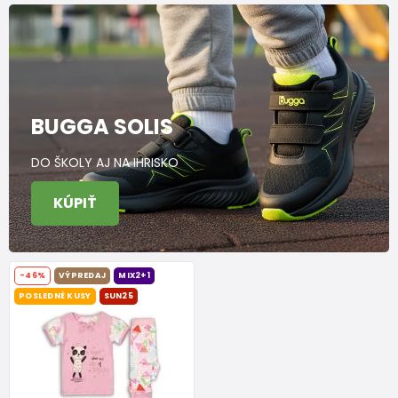
BUGGA SOLIS
DO ŠKOLY AJ NA IHRISKO
KÚPIŤ
-46%
VÝPREDAJ
MIX2+1
POSLEDNÉ KUSY
SUN25