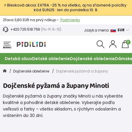
⚡ Blesková akcia: EXTRA −25 % na všetko, aj na zľavnené položky ·
kód SUN25 · len do pondelka 10. 8.
Výmena a vrátenie tovaru -
Zobraziť
Zľava 3,80 EUR na prvý nákup -
Podmienky
+420 725 518 759
(Po-Pi: 8-15)
EUR
Jazyk a mena
0
MENU
Detská obuv
Detské oblečenie
Dojčenské oblečenie
Dámske
Dojčenské oblečenie
Dojčenské pyžamá a župany
Dojčenské pyžamá a župany Minoti
Dojčenské pyžamá a župany značky Minoti u nás vyberáte
kvalitné a pohodlné detské oblečenie. Vyberajte podľa
veľkosti a farby – všetko skladom, s rýchlym odoslaním a
vrátením do 30 dní.