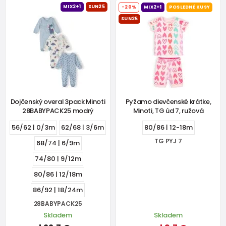
MIX2+1
SUN25
-20%
MIX2+1
POSLEDNÉ KUSY
SUN25
Dojčenský overal 3pack Minoti
Pyžamo dievčenské krátke,
28BABYPACK25 modrý
Minoti, TG úd 7, ružová
56/62 | 0/3m
62/68 | 3/6m
80/86 | 12-18m
TG PYJ 7
68/74 | 6/9m
74/80 | 9/12m
80/86 | 12/18m
86/92 | 18/24m
28BABYPACK25
Skladem
Skladem