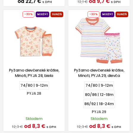
od 22,7 €
od 9,7 €
12,1 €
s DPH
s DPH
-33%
MIX2+1
SUN25
-33%
MIX2+1
SUN25
Pyžamo dievčenské krátke,
Pyžamo dievčenské krátke,
Minoti, PYJA 28, biela
Minoti, PYJA 29, dievča
74/80 | 9-12m
74/80 | 9-12m
PYJA 28
80/86 | 12-18m
86/92 | 18-24m
PYJA 29
Skladem
Skladem
od 8,3 €
od 8,3 €
12,3 €
12,3 €
s DPH
s DPH