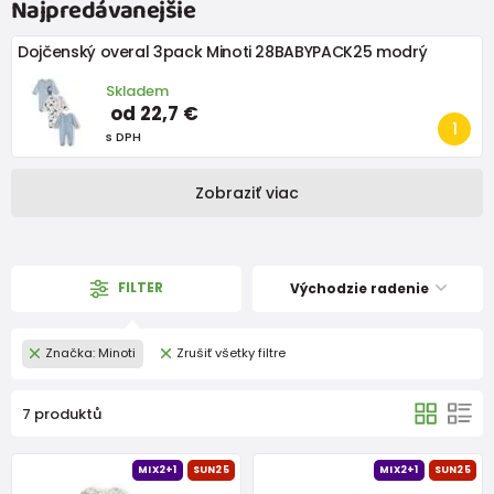
Najpredávanejšie
Dojčenský overal 3pack Minoti 28BABYPACK25 modrý
Skladem
od 22,7 €
s DPH
Zobraziť viac
FILTER
Východzie radenie
Značka: Minoti
Zrušiť všetky filtre
7 produktů
MIX2+1
SUN25
MIX2+1
SUN25