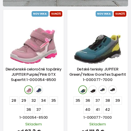
NOVINKA
SUN25
NOVINKA
SUN25
Dievčenské celoročné topánky
Detské tenisky JUPITER
JUPITER Purple/Pink GTX
Green/Yellow GoreTex Superfit
Superfit 1-000054-8500
1-000077-7000
28
29
32
34
35
35
36
37
38
39
36
37
40
41
42
1-000054-8500
1-000077-7000
Skladem
Skladem