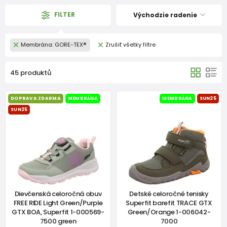
FILTER
Východzie radenie
Membrána: GORE-TEX®
Zrušiť všetky filtre
45 produktů
DOPRAVA ZDARMA
MEMBRÁNA
MEMBRÁNA
SUN25
SUN25
Dievčenská celoročná obuv
Detské celoročné tenisky
FREE RIDE Light Green/Purple
Superfit barefit TRACE GTX
GTX BOA, Superfit 1-000569-
Green/Orange 1-006042-
7500 green
7000