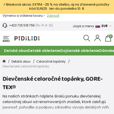
⚡ Blesková akcia: EXTRA −25 % na všetko, aj na zľavnené položky ·
kód SUN25 · len do pondelka 10. 8.
Výmena a vrátenie tovaru -
Zobraziť
Zľava 3,80 EUR na prvý nákup -
Podmienky
+420 725 518 759
(Po-Pi: 8-15)
EUR
Jazyk a mena
0
MENU
Detská obuv
Detské oblečenie
Dojčenské oblečenie
Dámske
Detská obuv
Celoročné topánky
Dievčenské celoročné topánky
Dievčenské celoročné topánky, GORE-
TEX®
Na našich stránkach nájdete širokú ponuku dievčenskej
celoročnej obuvi od renomovaných značiek, ktoré zaisťujú
pevnosť, pohodlie a podporu zdravého vývoja detských nôh.