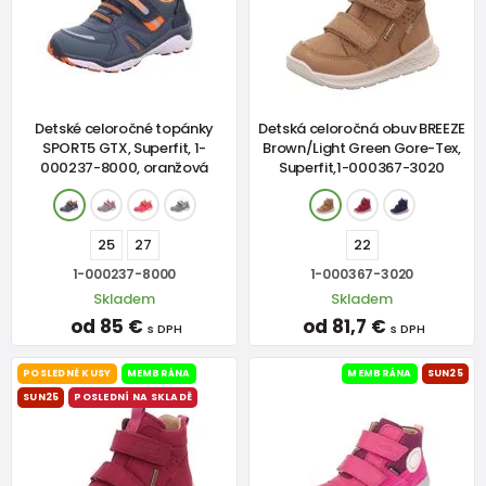
Detské celoročné topánky
Detská celoročná obuv BREEZE
SPORT5 GTX, Superfit, 1-
Brown/Light Green Gore-Tex,
000237-8000, oranžová
Superfit,1-000367-3020
25
27
22
1-000237-8000
1-000367-3020
Skladem
Skladem
od 85 €
od 81,7 €
s DPH
s DPH
POSLEDNÉ KUSY
MEMBRÁNA
MEMBRÁNA
SUN25
SUN25
POSLEDNÍ NA SKLADĚ