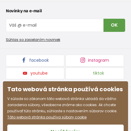
Tabuľka veľkostí oblečenia
Kontakt
Novinky na e-mail
Tabuľka veľkostí obuvi
O nás
Vrátenie tovaru a reklamacie
Blog
OK
Reklamačný poriadok
Veľkoobchod PiDiLiDi
Nevyzdvihnutá objednávka na dobierku
Kolekcie tovaru
Súhlas so zasielaním noviniek
Podmienky propagácie a zľavové kódy
facebook
instagram
youtube
tiktok
Tato webová stránka používá cookies
V súlade so zákonom táto webová stránka ukladá do vášho
zariadenia súbory, všeobecne známe ako cookies. Ak chcete
používať túto stránku, súhlaste s nastavením súborov cookie.
Táto webová stránka používa súbory cookie