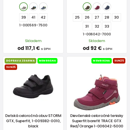
39
41
42
25
26
27
28
30
1-000569-7500
31
32
33
1-006042-7000
Skladem
Skladem
od 117,1 €
od 92 €
s DPH
s DPH
DOPRAVA ZDARMA
MEMBRÁNA
MEMBRÁNA
SUN25
SUN25
Detská celoročná obuv STORM
Dievčenské celoročné tenisky
GTX, Superfit, 1-009382-0010,
Superfit barefit TRACE GTX
black
Red/Orange 1-006042-5000