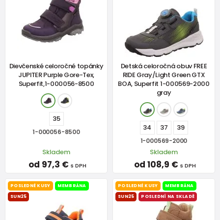
Dievčenské celoročné topánky
Detská celoročná obuv FREE
JUPITER Purple Gore-Tex,
RIDE Gray/Light Green GTX
Superfit,1-000056-8500
BOA, Superfit 1-000569-2000
gray
35
34
37
39
1-000056-8500
1-000569-2000
Skladem
Skladem
od 97,3 €
od 108,9 €
s DPH
s DPH
POSLEDNÉ KUSY
MEMBRÁNA
POSLEDNÉ KUSY
MEMBRÁNA
SUN25
SUN25
POSLEDNÍ NA SKLADĚ