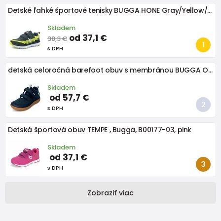
Detské ľahké športové tenisky BUGGA HONE Gray/Yellow/Black
Skladem
od 37,1 €
38,3 €
s DPH
detská celoročná barefoot obuv s membránou BUGGA OSCAR Blue B00191-04
Skladem
od 57,7 €
s DPH
Detská športová obuv TEMPE , Bugga, B00177-03, pink
Skladem
od 37,1 €
s DPH
Zobraziť viac