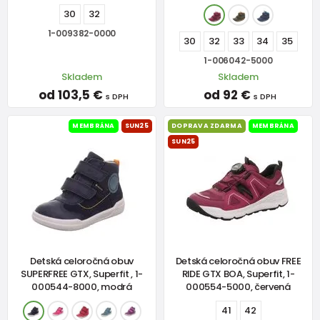
30
32
1-009382-0000
30
32
33
34
35
1-006042-5000
Skladem
Skladem
od 103,5 €
od 92 €
s DPH
s DPH
MEMBRÁNA
SUN25
DOPRAVA ZDARMA
MEMBRÁNA
SUN25
Detská celoročná obuv
Detská celoročná obuv FREE
SUPERFREE GTX, Superfit , 1-
RIDE GTX BOA, Superfit, 1-
000544-8000, modrá
000554-5000, červená
41
42