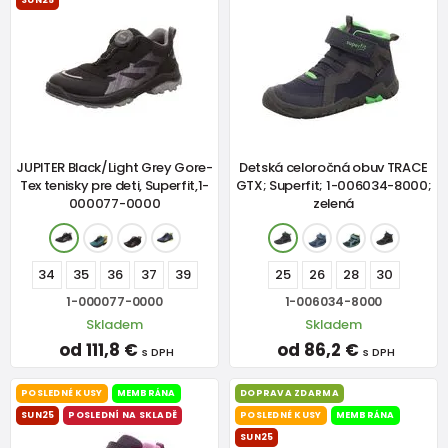
SUN25
JUPITER Black/Light Grey Gore-
Detská celoročná obuv TRACE
Tex tenisky pre deti, Superfit,1-
GTX; Superfit; 1-006034-8000;
000077-0000
zelená
34
35
36
37
39
25
26
28
30
1-000077-0000
1-006034-8000
Skladem
Skladem
od 111,8 €
od 86,2 €
s DPH
s DPH
POSLEDNÉ KUSY
MEMBRÁNA
DOPRAVA ZDARMA
SUN25
POSLEDNÍ NA SKLADĚ
POSLEDNÉ KUSY
MEMBRÁNA
SUN25