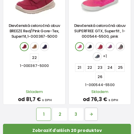
Dievčenská celoročná obuv
Dievčenská celoročná obuv
BREEZE Red/Pink Gore-Tex,
SUPERFREE GTX, Superfit , 1-
Superfit,1-000367-5000
000544-5500, pink
+1
22
1-000367-5000
21
22
23
24
25
26
1-000544-5500
Skladem
Skladem
od 81,7 €
od 76,3 €
s DPH
s DPH
1
2
3
Zobraziť ďalších 20 produktov