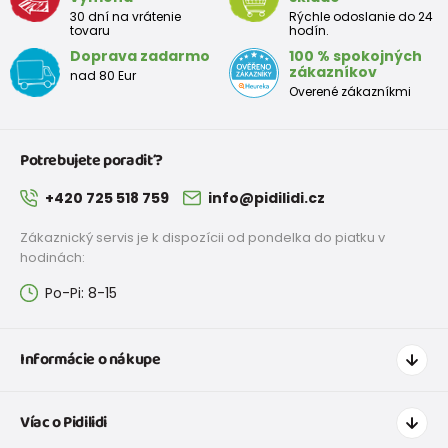
30 dní na vrátenie
Rýchle odoslanie do 24
tovaru
hodín.
Doprava zadarmo
100 % spokojných
zákazníkov
nad 80 Eur
Overené zákazníkmi
Potrebujete poradiť?
+420 725 518 759
info@pidilidi.cz
Zákaznický servis je k dispozícii od pondelka do piatku v
hodinách:
Po-Pi: 8-15
Informácie o nákupe
Ako nakupovať
Víac o Pidilidi
Doprava a platba