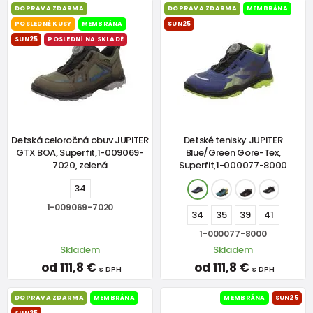
DOPRAVA ZDARMA
DOPRAVA ZDARMA
MEMBRÁNA
POSLEDNÉ KUSY
MEMBRÁNA
SUN25
SUN25
POSLEDNÍ NA SKLADĚ
Detská celoročná obuv JUPITER
Detské tenisky JUPITER
GTX BOA, Superfit,1-009069-
Blue/Green Gore-Tex,
7020, zelená
Superfit,1-000077-8000
34
1-009069-7020
34
35
39
41
1-000077-8000
Skladem
Skladem
od 111,8 €
od 111,8 €
s DPH
s DPH
DOPRAVA ZDARMA
MEMBRÁNA
MEMBRÁNA
SUN25