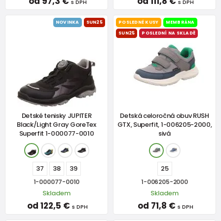
od 97,3 €
od 111,8 €
s DPH
s DPH
NOVINKA
SUN25
POSLEDNÉ KUSY
MEMBRÁNA
SUN25
POSLEDNÍ NA SKLADĚ
Detské tenisky JUPITER
Detská celoročná obuv RUSH
Black/Light Gray GoreTex
GTX, Superfit, 1-006205-2000,
Superfit 1-000077-0010
sivá
37
38
39
25
1-000077-0010
1-006205-2000
Skladem
Skladem
od 122,5 €
od 71,8 €
s DPH
s DPH