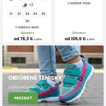
1-000554-5000
+2
21
22
23
24
25
26
1-000544-8000
Skladem
Skladem
od 76,3 €
od 105,6 €
s DPH
s DPH
OBĽÚBENÉ TENISKY
V 8 NOVÝCH FARBÁCH
PREZRIEŤ