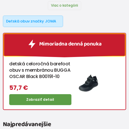
Viac o kategórii
Detská obuv značky JOMA
Mimoriadna denná ponuka
detská celoročná barefoot
obuv s membránou BUGGA
OSCAR Black B00191-10
57,7 €
Zobraziť detail
Najpredávanejšie