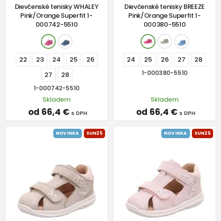
Dievčenské tenisky WHALEY
Dievčenské tenisky BREEZE
Pink/Orange Superfit 1-
Pink/Orange Superfit 1-
000742-5510
000380-5510
22
23
24
25
26
24
25
26
27
28
1-000380-5510
27
28
1-000742-5510
Skladem
Skladem
od 66,4 €
od 66,4 €
s DPH
s DPH
NOVINKA
SUN25
NOVINKA
SUN25