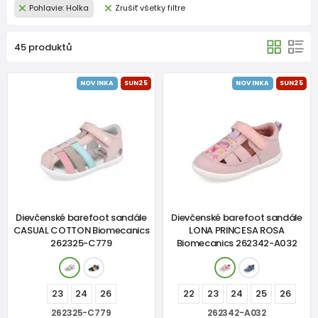
Pohlavie: Holka
Zrušiť všetky filtre
45 produktů
NOVINKA
SUN25
NOVINKA
SUN25
Dievčenské barefoot sandále
Dievčenské barefoot sandále
CASUAL COTTON Biomecanics
LONA PRINCESA ROSA
262325-C779
Biomecanics 262342-A032
23
24
26
22
23
24
25
26
262325-C779
262342-A032