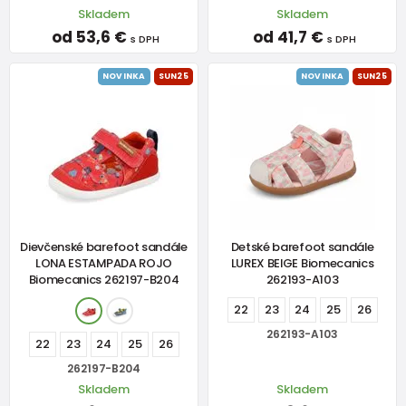
Skladem
Skladem
od 53,6 €
od 41,7 €
s DPH
s DPH
NOVINKA
SUN25
NOVINKA
SUN25
Dievčenské barefoot sandále
Detské barefoot sandále
LONA ESTAMPADA ROJO
LUREX BEIGE Biomecanics
Biomecanics 262197-B204
262193-A103
22
23
24
25
26
262193-A103
22
23
24
25
26
262197-B204
Skladem
Skladem