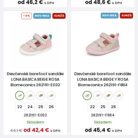
od 46,2 €
od 48,6 €
s DPH
s DPH
NOVINKA
SUN25
-4%
NOVINKA
SUN25
Dievčenské barefoot sandále
Dievčenské barefoot sandále
LONA BASICA BEIGE ROSA
LONA BASICA BEIGE Y ROSA
Biomecanics 262191-E032
Biomecanics 262191-F884
22
24
25
26
22
25
26
262191-E032
262191-F884
Skladem
Skladem
od 42,4 €
od 45,4 €
44,1 €
s DPH
s DPH