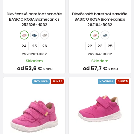
Dievčenské barefoot sandále
Dievčenské barefoot sandále
BASICO ROSA Biomecanics
BASICO ROSA Biomecanics
252326-H032
262164-B032
24
25
26
22
23
25
252326-H032
262164-B032
Skladem
Skladem
od 53,6 €
od 57,7 €
s DPH
s DPH
NOVINKA
SUN25
NOVINKA
SUN25