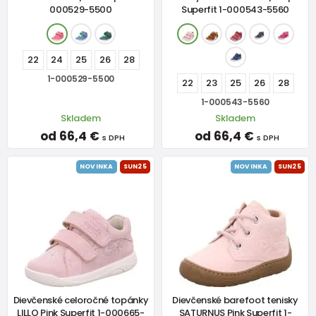
000529-5500
Superfit 1-000543-5560
22
24
25
26
28
1-000529-5500
22
23
25
26
28
1-000543-5560
Skladem
Skladem
od 66,4 €
od 66,4 €
s DPH
s DPH
NOVINKA
SUN25
NOVINKA
SUN25
Dievčenské celoročné topánky
Dievčenské barefoot tenisky
LILLO Pink Superfit 1-000665-
SATURNUS Pink Superfit 1-