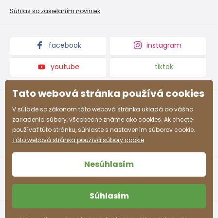
Nevyzdvihnutá objednávka na dobierku
Kolekcie tovaru
Súhlas so zasielaním noviniek
Podmienky propagácie a zľavové kódy
facebook
instagram
youtube
tiktok
Tato webová stránka používá cookies
V súlade so zákonom táto webová stránka ukladá do vášho
zariadenia súbory, všeobecne známe ako cookies. Ak chcete
používať túto stránku, súhlaste s nastavením súborov cookie.
Táto webová stránka používa súbory cookie
Nesúhlasím
Súhlasím
Obchodné podmienky
Ochrana osobných údajov