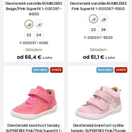
Dievčenské sandále BUMBLEBEE
Dievčenské sandále BUMBLEBEE
Beige/Pink Superfit 1-000397-
Pink Superfit 1-000397-5500
4000
22
26
22
24
1-000397-5500
1-000397-4000
Skladem
Skladem
od 66,4 €
od 61,1 €
s DPH
s DPH
NOVINKA
SUN25
NOVINKA
SUN25
Dievčenské barefoot tenisky
Dievčenské barefoot vyššie
SUPERFREE Pink/Pink Superfit 1-
tenisky SUPERFREE Pink/Purple