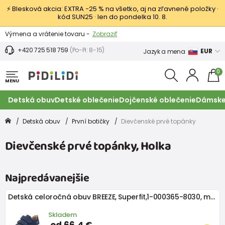
⚡ Blesková akcia: EXTRA −25 % na všetko, aj na zľavnené položky ·
kód SUN25 · len do pondelka 10. 8.
Výmena a vrátenie tovaru -
Zobraziť
Zľava 3,80 EUR na prvý nákup -
Podmienky
+420 725 518 759
(Po-Pi: 8-15)
EUR
Jazyk a mena
0
MENU
Detská obuv
Detské oblečenie
Dojčenské oblečenie
Dámske
Detská obuv
První botičky
Dievčenské prvé topánky
Dievčenské prvé topánky, Holka
Najpredávanejšie
Detská celoročná obuv BREEZE, Superfit,1-000365-8030, modrá
Skladem
od 66,4 €