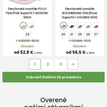
Dievčenské sandále POLLY
Dievčenské sandále
Pink/Pink Superfit 1-600098-
BOOMERANG Pink/Rose
5500
Superfit 1-000869-5510
23
20
21
25
26
27
1-600098-5500
1-000869-5510
Skladem
Skladem
od 52,8 €
od 56,5 €
s DPH
s DPH
1
2
3
Zobraziť ďalších 20 produktov
Overené