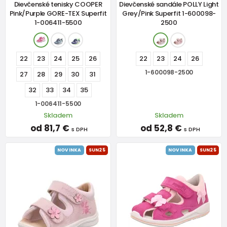
Dievčenské tenisky COOPER
Dievčenské sandále POLLY Light
Pink/Purple GORE-TEX Superfit
Grey/Pink Superfit 1-600098-
1-006411-5500
2500
22
23
24
25
26
22
23
24
26
1-600098-2500
27
28
29
30
31
32
33
34
35
1-006411-5500
Skladem
Skladem
od 81,7 €
od 52,8 €
s DPH
s DPH
NOVINKA
SUN25
NOVINKA
SUN25