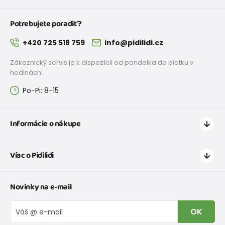
Potrebujete poradiť?
+420 725 518 759
info@pidilidi.cz
Zákaznický servis je k dispozícii od pondelka do piatku v
hodinách:
Po-Pi: 8-15
Informácie o nákupe
Ako nakupovať
Víac o Pidilidi
Doprava a platba
Tabuľka veľkostí oblečenia
Kontakt
Novinky na e-mail
Tabuľka veľkostí obuvi
O nás
Vrátenie tovaru a reklamacie
Blog
OK
Reklamačný poriadok
Veľkoobchod PiDiLiDi