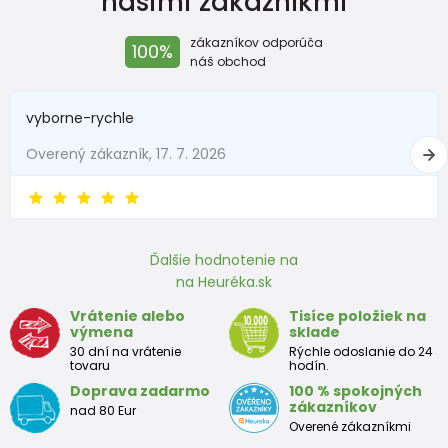
našimi zákazníkmi
zákazníkov odporúča
100%
náš obchod
vyborne-rychle
Overený zákazník, 17. 7. 2026
Ďalšie hodnotenie na
na Heuréka.sk
Vrátenie alebo
Tisíce položiek na
výmena
sklade
30 dní na vrátenie
Rýchle odoslanie do 24
tovaru
hodín.
Doprava zadarmo
100 % spokojných
zákazníkov
nad 80 Eur
Overené zákazníkmi