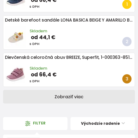
s DPH
Detské barefoot sandále LONA BASICA BEIGE Y AMARILLO Biomecanics 262191-C891
Skladem
od 44,1 €
s DPH
Dievčenská celoročná obuv BREEZE, Superfit, 1-000363-8510, ružová
Skladem
od 66,4 €
s DPH
Zobraziť viac
FILTER
Východzie radenie