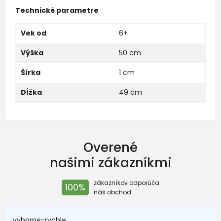
Technické parametre
Vek od
6+
Výška
50 cm
Šírka
1 cm
Dĺžka
49 cm
Overené
našimi zákazníkmi
zákazníkov odporúča
100%
náš obchod
vyborne-rychle