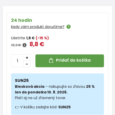
24 hodin
Kedy vám produkt doručíme?
Ušetríte
1,6 €
(-15 %)
8,8 €
10,3 €
+
Pridať do košíka
-
SUN25
Blesková akcia
– nakupujte so zľavou
25 %
len do pondelka 10. 8. 2026.
Platí aj na už zľavnený tovar.
👉 V košíku zadajte kód:
SUN25