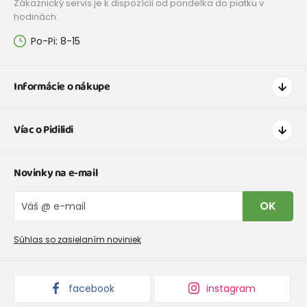
Zákaznický servis je k dispozícii od pondelka do piatku v
hodinách:
Po-Pi: 8-15
Informácie o nákupe
Ako nakupovať
Víac o Pidilidi
Doprava a platba
Tabuľka veľkostí oblečenia
Kontakt
Novinky na e-mail
Tabuľka veľkostí obuvi
O nás
Vrátenie tovaru a reklamacie
Blog
OK
Reklamačný poriadok
Veľkoobchod PiDiLiDi
Nevyzdvihnutá objednávka na dobierku
Kolekcie tovaru
Súhlas so zasielaním noviniek
Podmienky propagácie a zľavové kódy
facebook
instagram