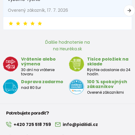
Overený zákazník, 17. 7. 2026
Ďalšie hodnotenie na
na Heuréka.sk
Vrátenie alebo
Tisíce položiek na
výmena
sklade
30 dní na vrátenie
Rýchle odoslanie do 24
tovaru
hodín.
Doprava zadarmo
100 % spokojných
zákazníkov
nad 80 Eur
Overené zákazníkmi
Potrebujete poradiť?
+420 725 518 759
info@pidilidi.cz