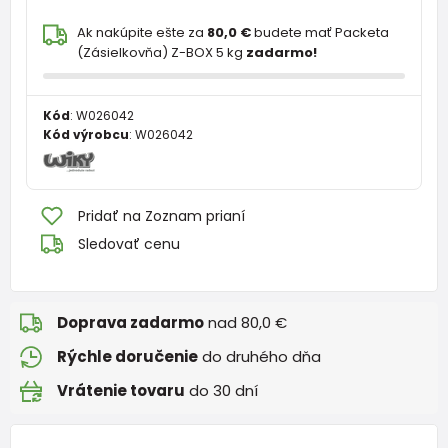
Ak nakúpite ešte za
80,0 €
budete mať Packeta
(Zásielkovňa) Z-BOX 5 kg
zadarmo!
Kód
:
W026042
Kód výrobcu
:
W026042
Pridať na Zoznam prianí
Sledovať cenu
Doprava zadarmo
nad 80,0 €
Rýchle doručenie
do druhého dňa
Vrátenie tovaru
do 30 dní