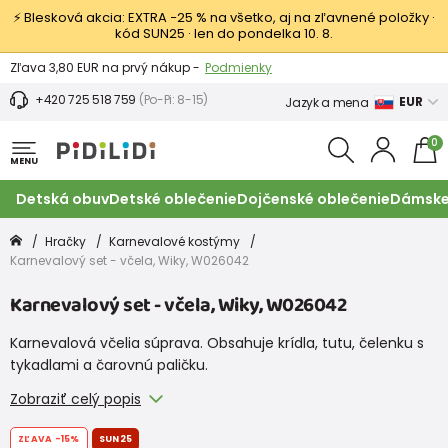
⚡ Blesková akcia: EXTRA −25 % na všetko, aj na zľavnené položky ·
kód SUN25 · len do pondelka 10. 8.
Výmena a vrátenie tovaru -
Zobraziť
Zľava 3,80 EUR na prvý nákup -
Podmienky
+420 725 518 759
(Po-Pi: 8-15)
EUR
Jazyk a mena
0
MENU
Detská obuv
Detské oblečenie
Dojčenské oblečenie
Dámske
Hračky
Karnevalové kostýmy
Karnevalový set - včela, Wiky, W026042
Karnevalový set - včela, Wiky, W026042
Karnevalová včelia súprava. Obsahuje krídla, tutu, čelenku s
tykadlami a čarovnú paličku.
Zobraziť celý popis
ZĽAVA
-15%
SUN25