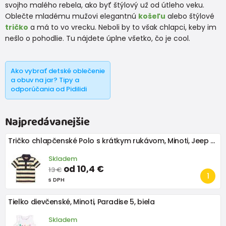
svojho malého rebela, ako byť štýlový už od útleho veku.
Oblečte mladému mužovi elegantnú
košeľu
alebo štýlové
tričko
a má to vo vrecku. Neboli by to však chlapci, keby im
nešlo o pohodlie. Tu nájdete úplne všetko, čo je cool.
Ako vybrať detské oblečenie
a obuv na jar? Tipy a
odporúčania od Pidilidi
Najpredávanejšie
Tričko chlapčenské Polo s krátkym rukávom, Minoti, Jeep 3, chlapec
Skladem
od 10,4 €
13 €
s DPH
Tielko dievčenské, Minoti, Paradise 5, biela
Skladem