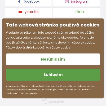
facebook
instagram
youtube
tiktok
Tato webová stránka používá cookies
V súlade so zákonom táto webová stránka ukladá do vášho
zariadenia súbory, všeobecne známe ako cookies. Ak chcete
používať túto stránku, súhlaste s nastavením súborov cookie.
Táto webová stránka používa súbory cookie
Nesúhlasím
Súhlasím
Obchodné podmienky
Ochrana osobných údajov
V súlade so zákonom táto webová stránka ukladá do vášho zariadenia súbory,
všeobecne známe ako cookies. Ak chcete používať túto stránku, súhlaste s
pidilidi.sk © 2026. Webdesign
Litvanyi.sk
.
nastavením súborov cookie.
E-shop vytvorila