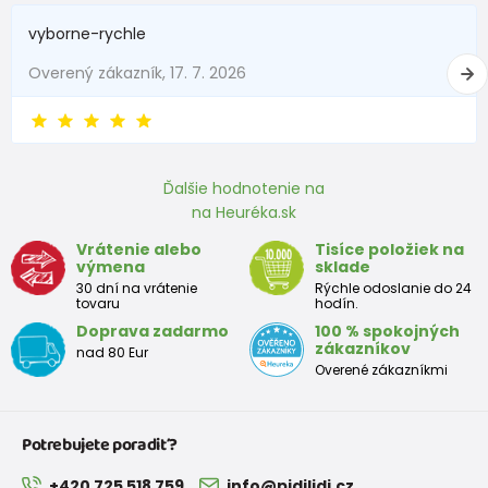
vyborne-rychle
Overený zákazník, 17. 7. 2026
Ďalšie hodnotenie na
na Heuréka.sk
Vrátenie alebo
Tisíce položiek na
výmena
sklade
30 dní na vrátenie
Rýchle odoslanie do 24
tovaru
hodín.
Doprava zadarmo
100 % spokojných
zákazníkov
nad 80 Eur
Overené zákazníkmi
Potrebujete poradiť?
+420 725 518 759
info@pidilidi.cz