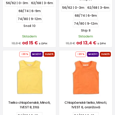
56/62 | 0-3m
62/68 | 3-6m
56/62 | 0-3m
62/68 | 3-6m
68/74 | 6-9m
68/74 | 6-9m
74/80 | 9-12m
74/80 | 9-12m
Snail 10
Ship 8
Skladem
Skladem
od 15 €
od 13,4 €
18,8 €
16,8 €
s DPH
s DPH
-20%
MIX2+1
SUN25
-20%
MIX2+1
SUN25
Tielko chlapčenské, Minoti,
Chlapčenské tielko, Minoti,
1VEST 8, žltá
1VEST 6, oranžová