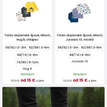
Tričko dojčenské 3pack, Minoti,
Tričko dojčenské 3pack, Minoti,
Hug 8, chlapec
Jurassic 10, modrá
56/62 | 0-3m
62/68 | 3-6m
56/62 | 0-3m
62/68 | 3-6m
68/74 | 6-9m
68/74 | 6-9m
Jurassic 10
74/80 | 9-12m
Hug 8
Skladem
Skladem
od 15 €
od 15 €
18,8 €
18,8 €
s DPH
s DPH