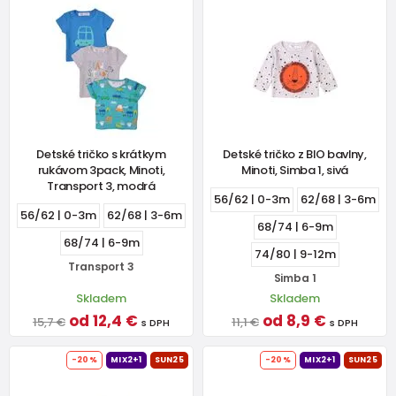
Detské tričko s krátkym
Detské tričko z BIO bavlny,
rukávom 3pack, Minoti,
Minoti, Simba 1, sivá
Transport 3, modrá
56/62 | 0-3m
62/68 | 3-6m
56/62 | 0-3m
62/68 | 3-6m
68/74 | 6-9m
68/74 | 6-9m
74/80 | 9-12m
Transport 3
Simba 1
Skladem
Skladem
od 12,4 €
od 8,9 €
15,7 €
11,1 €
s DPH
s DPH
-20%
MIX2+1
SUN25
-20%
MIX2+1
SUN25