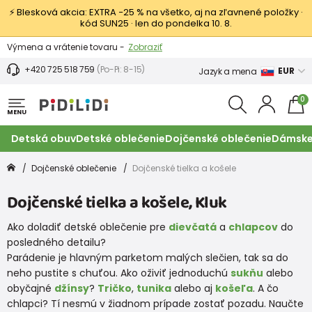
⚡ Blesková akcia: EXTRA −25 % na všetko, aj na zľavnené položky ·
kód SUN25 · len do pondelka 10. 8.
Výmena a vrátenie tovaru -
Zobraziť
Zľava 3,80 EUR na prvý nákup -
Podmienky
+420 725 518 759
(Po-Pi: 8-15)
EUR
Jazyk a mena
0
MENU
Detská obuv
Detské oblečenie
Dojčenské oblečenie
Dámske
Dojčenské oblečenie
Dojčenské tielka a košele
Dojčenské tielka a košele, Kluk
Ako doladiť detské oblečenie pre
dievčatá
a
chlapcov
do
posledného detailu?
Parádenie je hlavným parketom malých slečien, tak sa do
neho pustite s chuťou. Ako oživiť jednoduchú
sukňu
alebo
obyčajné
džínsy
?
Tričko
,
tunika
alebo aj
košeľa
. A čo
chlapci? Tí nesmú v žiadnom prípade zostať pozadu. Naučte