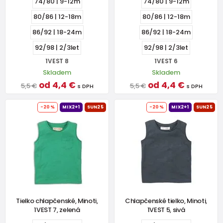
74/80 | 9-12m
74/80 | 9-12m
80/86 | 12-18m
80/86 | 12-18m
86/92 | 18-24m
86/92 | 18-24m
92/98 | 2/3let
92/98 | 2/3let
1VEST 8
1VEST 6
Skladem
Skladem
od 4,4 €
od 4,4 €
5,5 €
5,5 €
s DPH
s DPH
-20%
MIX2+1
SUN25
-20%
MIX2+1
SUN25
Tielko chlapčenské, Minoti,
Chlapčenské tielko, Minoti,
1VEST 7, zelená
1VEST 5, sivá