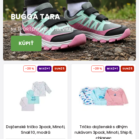
BUGGA TARA
NA ŠPORTOVISKO AJ NA VÝLET
KÚPIŤ
-20%
MIX2+1
SUN25
-20%
MIX2+1
SUN25
Dojčenské tričko 3pack, Minoti,
Tričko dojčenské s dlhým
Snail 10, modrá
rukávom 3pack, Minoti, Ship 8,
chlapec