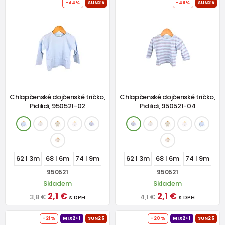
-44%
SUN25
-49%
SUN25
Chlapčenské dojčenské tričko,
Chlapčenské dojčenské tričko,
Pidilidi, 950521-02
Pidilidi, 950521-04
62 | 3m
68 | 6m
74 | 9m
62 | 3m
68 | 6m
74 | 9m
950521
950521
Skladem
Skladem
2,1 €
2,1 €
3,8 €
4,1 €
s DPH
s DPH
-21%
MIX2+1
SUN25
-20%
MIX2+1
SUN25