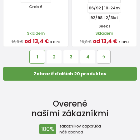
Crab 6
86/92 | 18-24m
92/98 | 2/3let
Seek 1
Skladem
Skladem
od 13,4 €
od 13,4 €
16,8 €
16,8 €
s DPH
s DPH
1
2
3
4
Zobraziť ďalších 20 produktov
Overené
našimi zákazníkmi
zákazníkov odporúča
100%
náš obchod