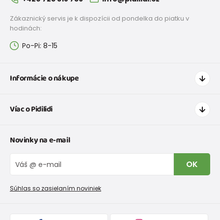
Zákaznický servis je k dispozícii od pondelka do piatku v
hodinách:
Po-Pi: 8-15
Informácie o nákupe
Ako nakupovať
Víac o Pidilidi
Doprava a platba
Tabuľka veľkostí oblečenia
Kontakt
Novinky na e-mail
Tabuľka veľkostí obuvi
O nás
Vrátenie tovaru a reklamacie
Blog
OK
Reklamačný poriadok
Veľkoobchod PiDiLiDi
Nevyzdvihnutá objednávka na dobierku
Kolekcie tovaru
Súhlas so zasielaním noviniek
Podmienky propagácie a zľavové kódy