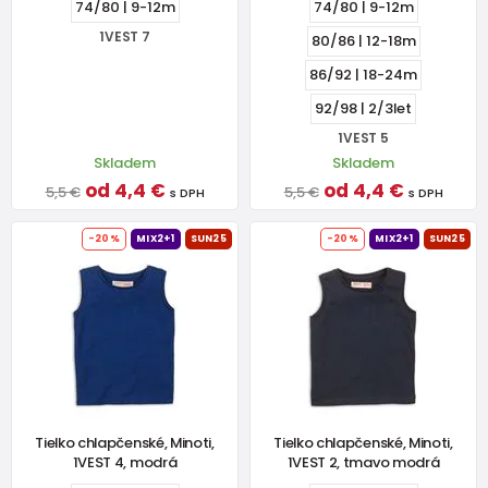
74/80 | 9-12m
74/80 | 9-12m
1VEST 7
80/86 | 12-18m
86/92 | 18-24m
92/98 | 2/3let
1VEST 5
Skladem
Skladem
od 4,4 €
od 4,4 €
5,5 €
5,5 €
s DPH
s DPH
-20%
MIX2+1
SUN25
-20%
MIX2+1
SUN25
Tielko chlapčenské, Minoti,
Tielko chlapčenské, Minoti,
1VEST 4, modrá
1VEST 2, tmavo modrá