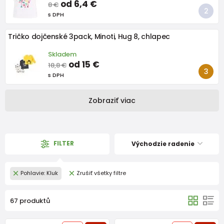
od 6,4 €
8 €
s DPH
Tričko dojčenské 3pack, Minoti, Hug 8, chlapec
Skladem
od 15 €
18,8 €
s DPH
Zobraziť viac
FILTER
Východzie radenie
Pohlavie: Kluk
Zrušiť všetky filtre
67 produktů