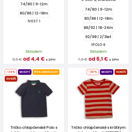
74/80 | 9-12m
74/80 | 9-12m
80/86 | 12-18m
80/86 | 12-18m
1VEST 1
86/92 | 18-24m
92/98 | 2/3let
1POLO 6
Skladem
Skladem
od 4,4 €
od 6,1 €
5,5 €
7,6 €
s DPH
s DPH
-20%
MIX2+1
POSLEDNÉ KUSY
-20%
MIX2+1
SUN25
SUN25
Tričko chlapčenské Polo s
Tričko chlapčenské s krátkym