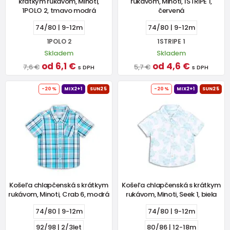
krátkym rukávom, Minoti,
rukávom, Minoti, 1STRIPE 1,
1POLO 2, tmavo modrá
červená
74/80 | 9-12m
74/80 | 9-12m
1POLO 2
1STRIPE 1
Skladem
Skladem
od 6,1 €
od 4,6 €
7,6 €
5,7 €
s DPH
s DPH
-20%
MIX2+1
SUN25
-20%
MIX2+1
SUN25
Košeľa chlapčenská s krátkym
Košeľa chlapčenská s krátkym
rukávom, Minoti, Crab 6, modrá
rukávom, Minoti, Seek 1, biela
74/80 | 9-12m
74/80 | 9-12m
92/98 | 2/3let
80/86 | 12-18m