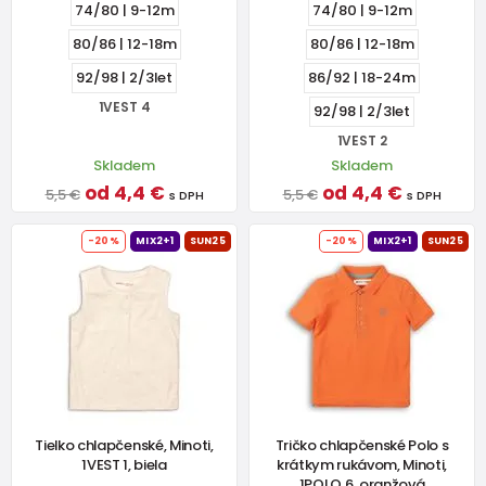
74/80 | 9-12m
74/80 | 9-12m
80/86 | 12-18m
80/86 | 12-18m
92/98 | 2/3let
86/92 | 18-24m
1VEST 4
92/98 | 2/3let
1VEST 2
Skladem
Skladem
od 4,4 €
od 4,4 €
5,5 €
5,5 €
s DPH
s DPH
-20%
MIX2+1
SUN25
-20%
MIX2+1
SUN25
Tielko chlapčenské, Minoti,
Tričko chlapčenské Polo s
1VEST 1, biela
krátkym rukávom, Minoti,
1POLO 6, oranžová