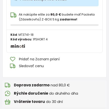
Ak nakúpite ešte za
80,0 €
budete mať Packeta
(Zásielkovňa) Z-BOX 5 kg
zadarmo!
Kód
:
MT3741-18
Kód výrobcu
:
1PSHORT 4
Pridať na Zoznam prianí
Sledovať cenu
Doprava zadarmo
nad 80,0 €
Rýchle doručenie
do druhého dňa
Vrátenie tovaru
do 30 dní