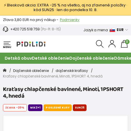
⚡ Blesková akcia: EXTRA −25 % na všetko, aj na zľavnené položky ·
kód SUN25 · len do pondelka 10. 8.
Výmena a vrátenie tovaru -
Zobraziť
Zľava 3,80 EUR na prvý nákup -
Podmienky
+420 725 518 759
(Po-Pi: 8-15)
EUR
Jazyk a mena
0
MENU
Detská obuv
Detské oblečenie
Dojčenské oblečenie
Dámske
Dojčenské oblečenie
dojčenské kraťasy
Kraťasy chlapčenské bavlnené, Minoti, 1PSHORT 4, hnedá
Kraťasy chlapčenské bavlnené, Minoti, 1PSHORT
4, hnedá
ZĽAVA
-20%
MIX2+1
POSLEDNÉ KUSY
SUN25