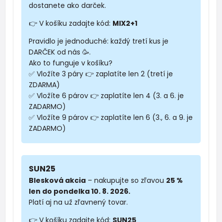
dostanete ako darček.
👉 V košíku zadajte kód:
MIX2+1
Pravidlo je jednoduché: každý tretí kus je
DARČEK od nás 🥳.
Ako to funguje v košíku?
✅ Vložíte 3 páry 👉 zaplatíte len 2 (tretí je
ZDARMA)
✅ Vložíte 6 párov 👉 zaplatíte len 4 (3. a 6. je
ZADARMO)
✅ Vložíte 9 párov 👉 zaplatíte len 6 (3., 6. a 9. je
ZADARMO)
SUN25
Blesková akcia
– nakupujte so zľavou
25 %
len do pondelka 10. 8. 2026.
Platí aj na už zľavnený tovar.
👉 V košíku zadajte kód:
SUN25