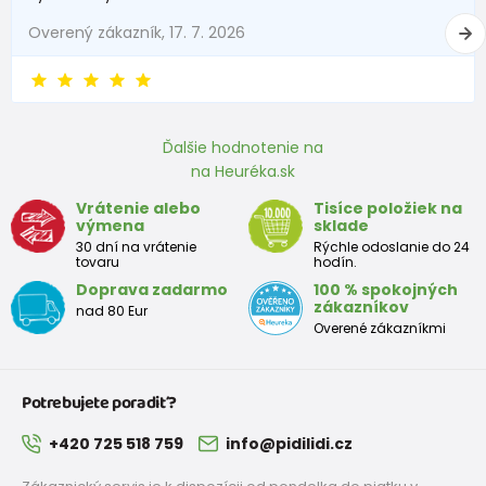
3 - 6 mesiace
62 -68
6 - 8
Overený zákazník, 17. 7. 2026
6 - 9 mesiace
68 -74
8 - 9,5
9 - 12 mesiace
74-80
9,5 - 11
Ďalšie hodnotenie na
na Heuréka.sk
Približná tabuľka veľkosti batoľaťa
Vrátenie alebo
Tisíce položiek na
výmena
sklade
Výška
Prsia
Pás
Boky
Veľkosť
30 dní na vrátenie
Rýchle odoslanie do 24
(cm)
(cm)
(cm)
(cm)
tovaru
hodín.
Doprava zadarmo
100 % spokojných
12
68 - 80
49
47
52
zákazníkov
nad 80 Eur
mesiacov
Overené zákazníkmi
18
80 - 86
51
49
54
mesiacov
Potrebujete poradiť?
2 roky
86 - 92
53
51
56
+420 725 518 759
info@pidilidi.cz
3 roky
92 - 98
55
53
58