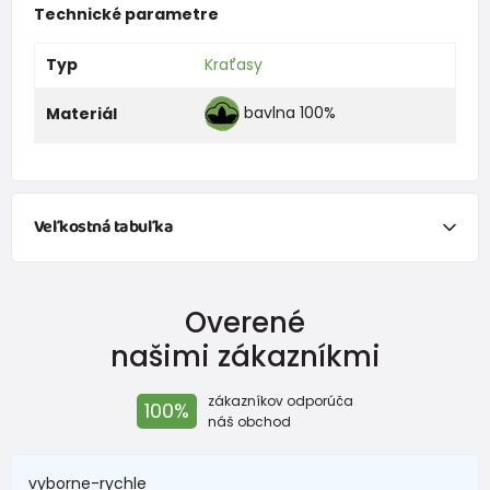
Technické parametre
Typ
Kraťasy
bavlna 100%
Materiál
Veľkostná tabuľka
NEWBORN
Overené
Veľkosť
Výška (cm)
Hmotnosť(kg)
našimi zákazníkmi
New Baby
do 50
do 3,4
zákazníkov odporúča
100%
Do 1 mesiaca
do 56
do 4,5
náš obchod
1 - 3 mesiace
56 - 62
4,5 - 6
vyborne-rychle