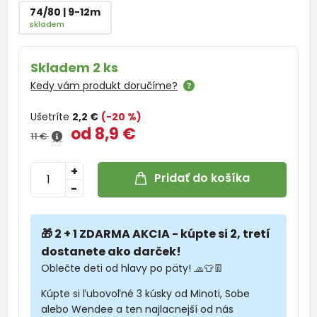
74/80 | 9-12m
skladem
Skladem 2 ks
Kedy vám produkt doručíme?
Ušetríte
2,2 €
(-20 %)
od 8,9 €
11 €
+
Pridať do košíka
-
🎁 2 + 1 ZDARMA AKCIA - kúpte si 2, tretí
dostanete ako darček!
Oblečte deti od hlavy po päty! 🧢👕👖
Kúpte si ľubovoľné 3 kúsky od Minoti, Sobe
alebo Wendee a ten najlacnejší od nás