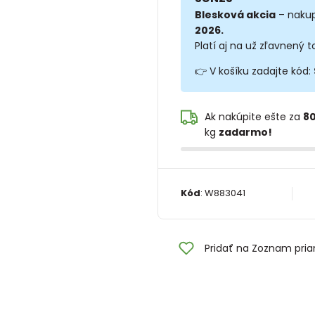
Blesková akcia
– nakup
2026.
Platí aj na už zľavnený t
👉 V košíku zadajte kód:
Ak nakúpite ešte za
80
kg
zadarmo!
Kód
:
W883041
Pridať na Zoznam pria