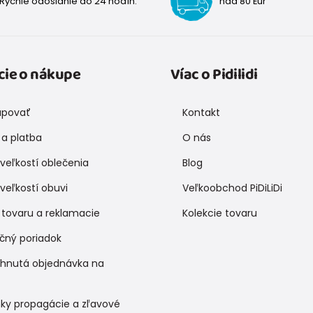
Rýchle odoslanie do 24 hodín.
nad 80 Eur
cie o nákupe
Víac o Pidilidi
upovať
Kontakt
a platba
O nás
veľkostí oblečenia
Blog
veľkostí obuvi
Veľkoobchod PiDiLiDi
 tovaru a reklamacie
Kolekcie tovaru
čný poriadok
ihnutá objednávka na
ky propagácie a zľavové