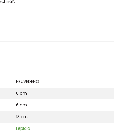
aschnúť.
NEUVEDENO
6 cm
6 cm
13 cm
Lepidla