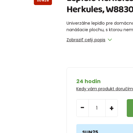
SUN25
Herkules, W883
Univerzálne lepidlo pre domácno
nanášacie plochu, s ktorou nemin
Zobraziť celý popis
24 hodin
Kedy vám produkt doručí
-
+
SUN25