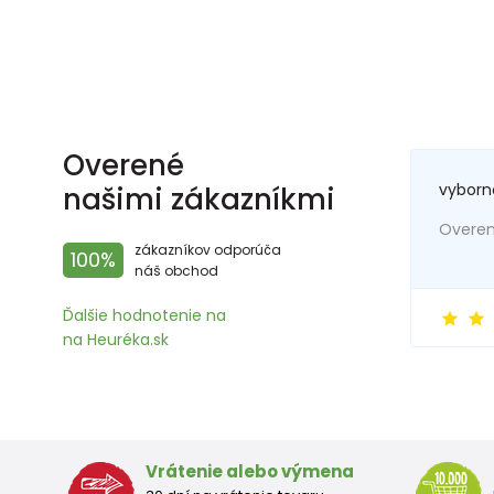
Overené
vyborn
našimi zákazníkmi
Overený
zákazníkov odporúča
100%
náš obchod
Ďalšie hodnotenie na
na Heuréka.sk
Vrátenie alebo výmena