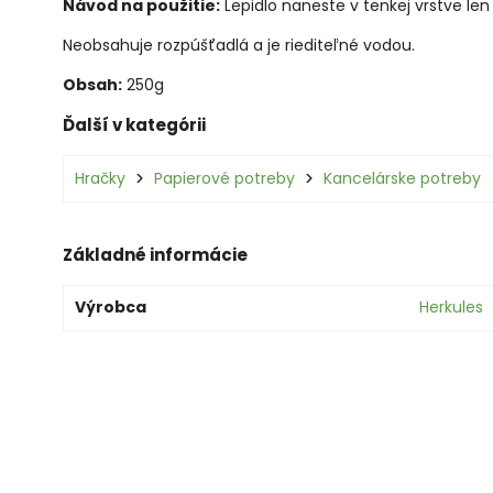
Návod na použitie:
Lepidlo naneste v tenkej vrstve le
Neobsahuje rozpúšťadlá a je riediteľné vodou.
Obsah:
250g
Ďalší v kategórii
Hračky
Papierové potreby
Kancelárske potreby
Základné informácie
Výrobca
Herkules