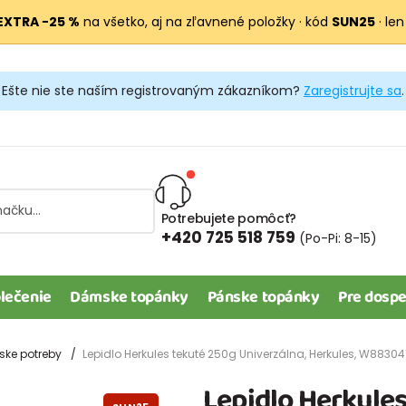
EXTRA −25 %
na všetko, aj na zľavnené položky · kód
SUN25
· len
Ešte nie ste naším registrovaným zákazníkom?
Zaregistrujte sa
.
Potrebujete pomôcť?
+420 725 518 759
(Po-Pi: 8-15)
lečenie
Dámske topánky
Pánske topánky
Pre dospe
ske potreby
Lepidlo Herkules tekuté 250g Univerzálna, Herkules, W88304
Lepidlo Herkules