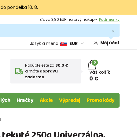
 do pondelka 10. 8.
Výmena a vrátenie tovaru -
Zobraziť
Zľava 3,80 EUR na prvý nákup -
Podmienky
Môj účet
Jazyk a mena
EUR
0
Nakúpte ešte za
80,0 €
a máte
dopravu
Váš košík
zadarmo
0 €
lých
Hračky
Akcie
Výpredaj
Promo kódy
1
 tekuté 250g Univerzálna,