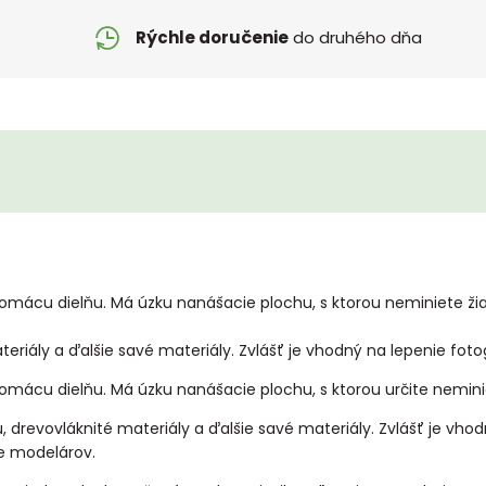
Rýchle doručenie
do druhého dňa
domácu dielňu. Má úzku nanášacie plochu, s ktorou neminiete žia
teriály a ďalšie savé materiály. Zvlášť je vhodný na lepenie fotog
domácu dielňu. Má úzku nanášacie plochu, s ktorou určite neminie
žu, drevovláknité materiály a ďalšie savé materiály. Zvlášť je vh
re modelárov.