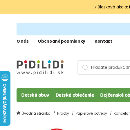
⚡ Blesková akcia:
O nás
Obchodné podmienky
Kontakt
Detská obuv
Detské oblečenie
Dojčenské ob
Úvodná stránka
Hračky
Papierové potreby
Kancelár