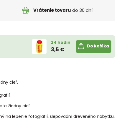
Vrátenie tovaru
do 30 dní
24 hodin
Do košíka
3,5 €
dny cieľ.
rafií.
te žiadny cieľ.
odný na lepenie fotografií, slepovaání dreveného nábytku,