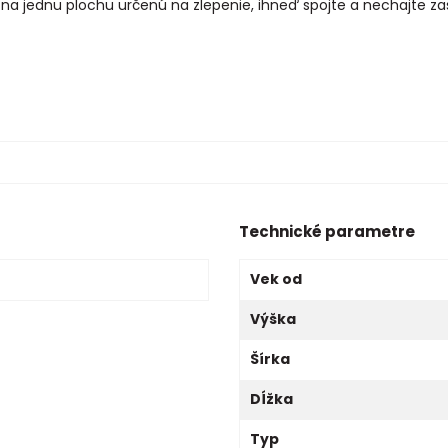
n na jednu plochu určenú na zlepenie, ihneď spojte a nechajte z
Technické parametre
Vek od
Výška
Šírka
Dĺžka
Typ