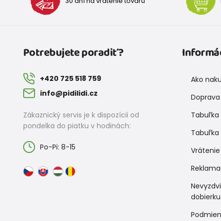
30 dní na vrátenie tovaru
Potrebujete poradiť?
Informá
+420 725 518 759
Ako nak
info@pidilidi.cz
Doprava 
Zákaznický servis je k dispozícii od
Tabuľka 
pondelka do piatku v hodinách:
Tabuľka 
Po-Pi: 8-15
Vrátenie
Reklama
Nevyzdv
dobierku
Podmien