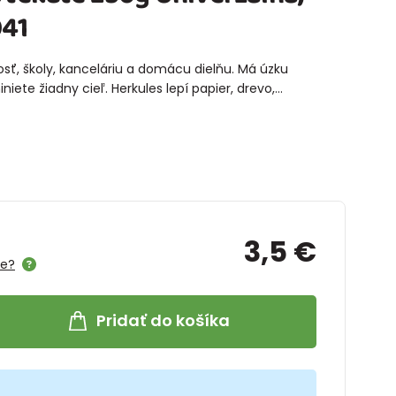
041
sť, školy, kanceláriu a domácu dielňu. Má úzku
iete žiadny cieľ. Herkules lepí papier, drevo,…
3,5 €
me?
Pridať do košíka