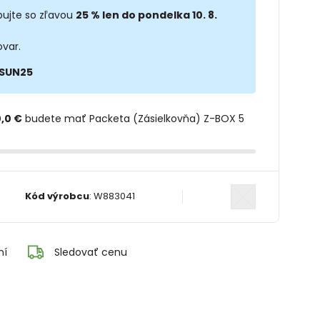
ujte so zľavou
25 % len do pondelka 10. 8.
ovar.
SUN25
,0 €
budete mať Packeta (Zásielkovňa) Z-BOX 5
Kód výrobcu
:
W883041
ní
Sledovať cenu