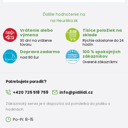
Ďalšie hodnotenie na
na Heuréka.sk
Vrátenie alebo
Tisíce položiek na
výmena
sklade
30 dní na vrátenie
Rýchle odoslanie do 24
tovaru
hodín.
Doprava zadarmo
100 % spokojných
zákazníkov
nad 80 Eur
Overené zákazníkmi
Potrebujete poradiť?
+420 725 518 759
info@pidilidi.cz
Zákaznický servis je k dispozícii od pondelka do piatku v
hodinách:
Po-Pi: 8-15