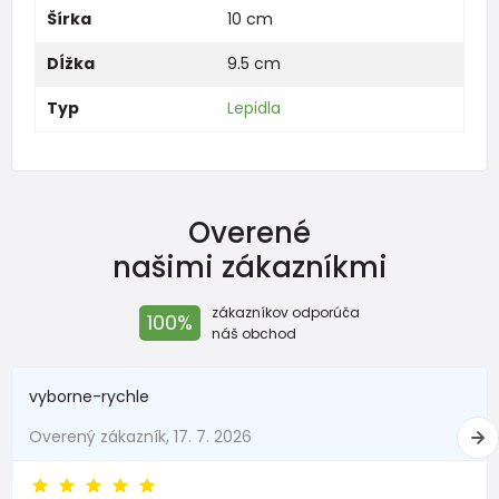
Šírka
10 cm
Dĺžka
9.5 cm
Typ
Lepidla
Overené
našimi zákazníkmi
zákazníkov odporúča
100%
náš obchod
vyborne-rychle
Overený zákazník, 17. 7. 2026