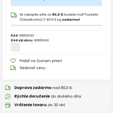
Ak nakúpite ešte za
80,0 €
budete mať Packeta
(Zásielkovňa) Z-BOX 5 kg
zadarmo!
Kód
:
W883040
Kód výrobcu
:
W883040
Pridať na Zoznam prianí
Sledovať cenu
Doprava zadarmo
nad 80,0 €
Rýchle doručenie
do druhého dňa
Vrátenie tovaru
do 30 dní