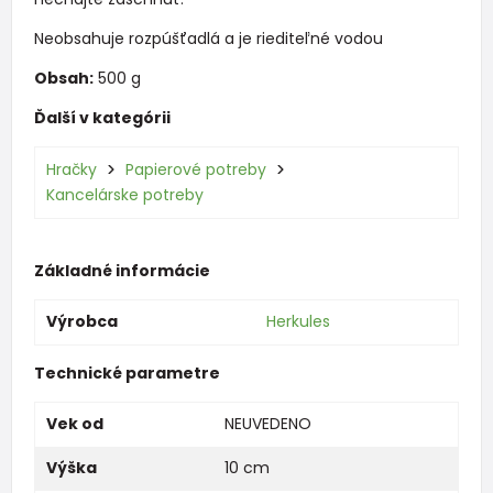
Neobsahuje rozpúšťadlá a je riediteľné vodou
Obsah:
500 g
Ďalší v kategórii
Hračky
Papierové potreby
Kancelárske potreby
Základné informácie
Výrobca
Herkules
Technické parametre
Vek od
NEUVEDENO
Výška
10 cm