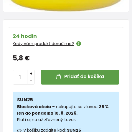
24 hodin
Kedy vám produkt doručíme?
5,8 €
+
Pridať do košíka
-
SUN25
Blesková akcia
– nakupujte so zľavou
25 %
len do pondelka 10. 8. 2026.
Platí aj na už zľavnený tovar.
👉 V košíku zadajte kód:
SUN25