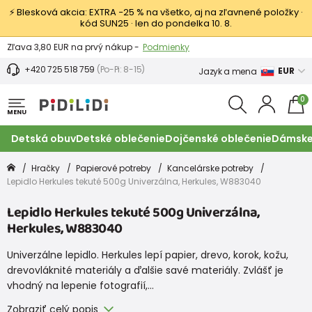
⚡ Blesková akcia: EXTRA −25 % na všetko, aj na zľavnené položky ·
kód SUN25 · len do pondelka 10. 8.
Výmena a vrátenie tovaru -
Zobraziť
Zľava 3,80 EUR na prvý nákup -
Podmienky
+420 725 518 759
(Po-Pi: 8-15)
EUR
Jazyk a mena
0
MENU
Detská obuv
Detské oblečenie
Dojčenské oblečenie
Dámske
Hračky
Papierové potreby
Kancelárske potreby
Lepidlo Herkules tekuté 500g Univerzálna, Herkules, W883040
Lepidlo Herkules tekuté 500g Univerzálna,
Herkules, W883040
Univerzálne lepidlo. Herkules lepí papier, drevo, korok, kožu,
drevovláknité materiály a ďalšie savé materiály. Zvlášť je
vhodný na lepenie fotografií,…
Zobraziť celý popis