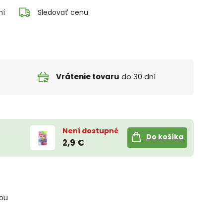
ní
Sledovať cenu
Vrátenie tovaru
do 30 dní
Není dostupné
Do košíka
2,9 €
kou