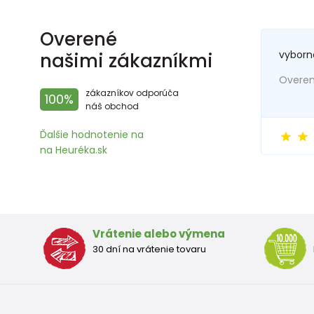
Overené
vyborn
našimi zákazníkmi
Overený
zákazníkov odporúča
100%
náš obchod
Ďalšie hodnotenie na
na Heuréka.sk
Vrátenie alebo výmena
30 dní na vrátenie tovaru