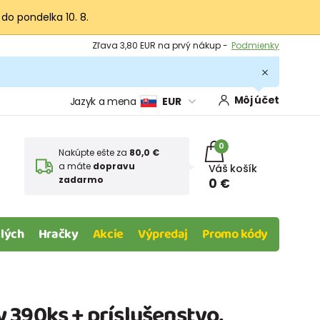
 do pondelka 10. 8.
Výmena a vrátenie tovaru -
Zobraziť
Zľava 3,80 EUR na prvý nákup -
Podmienky
Môj účet
Jazyk a mena
EUR
0
Nakúpte ešte za
80,0 €
a máte
dopravu
Váš košík
zadarmo
0 €
lých
Hračky
Akcie
Výpredaj
Promo kódy
 390ks + príslušenstvo,