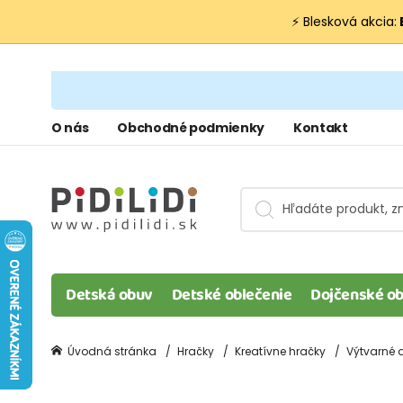
⚡ Blesková akcia:
O nás
Obchodné podmienky
Kontakt
Detská obuv
Detské oblečenie
Dojčenské ob
Úvodná stránka
Hračky
Kreatívne hračky
Výtvarné a