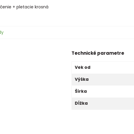
nčenie + pletacie krosná
dy
Technické parametre
Vek od
Výška
Šírka
Dĺžka