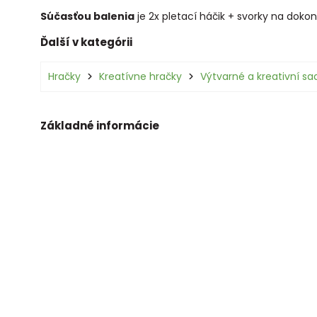
Súčasťou balenia
je 2x pletací háčik + svorky na doko
Ďalší v kategórii
Hračky
Kreatívne hračky
Výtvarné a kreativní sa
Základné informácie