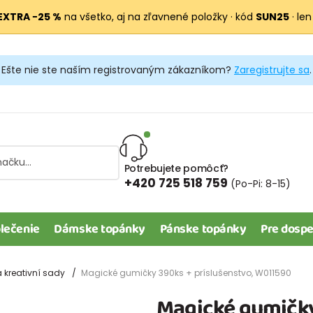
EXTRA −25 %
na všetko, aj na zľavnené položky · kód
SUN25
· len
Ešte nie ste naším registrovaným zákazníkom?
Zaregistrujte sa
.
Potrebujete pomôcť?
+420 725 518 759
(Po-Pi: 8-15)
lečenie
Dámske topánky
Pánske topánky
Pre dospe
 kreativní sady
Magické gumičky 390ks + príslušenstvo, W011590
Magické gumičky