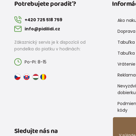
Potrebujete poradiť?
Informá
+420 725 518 759
Ako nak
info@pidilidi.cz
Doprava 
Zákaznický servis je k dispozícii od
Tabuľka 
pondelka do piatku v hodinách:
Tabuľka 
Po-Pi: 8-15
Vrátenie
Reklama
Nevyzdv
dobierku
Podmien
kódy
Sledujte nás na
V súlade