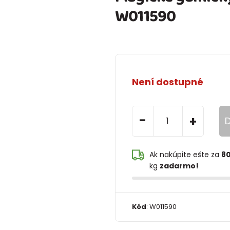
W011590
Není dostupné
-
+
D
Ak nakúpite ešte za
80
kg
zadarmo!
Kód
:
W011590