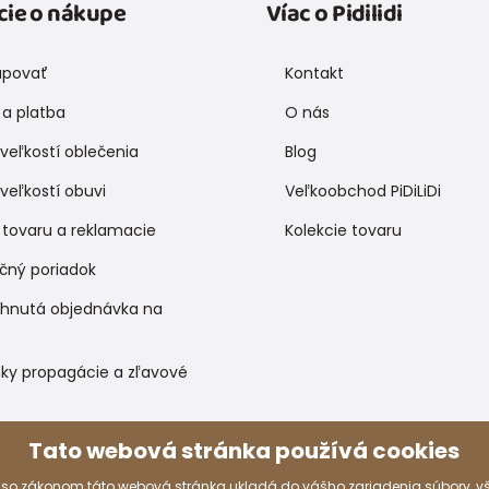
cie o nákupe
Víac o Pidilidi
upovať
Kontakt
a platba
O nás
veľkostí oblečenia
Blog
veľkostí obuvi
Veľkoobchod PiDiLiDi
 tovaru a reklamacie
Kolekcie tovaru
čný poriadok
ihnutá objednávka na
ky propagácie a zľavové
Tato webová stránka používá cookies
Spôsoby platby
 so zákonom táto webová stránka ukladá do vášho zariadenia súbory, 