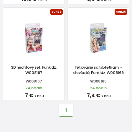
SUN25
SUN25
3D nechtový set, Funkidz,
Tetovanie sa trblietkami -
W008167
dievčatá, Funkidz, W008166
W008167
W008166
24 hodin
24 hodin
7 €
7,4 €
s DPH
s DPH
1