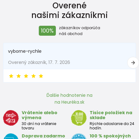
Overené
našimi zákazníkmi
zákazníkov odporúča
100%
náš obchod
vyborne-rychle
Overený zákazník, 17. 7. 2026
Ďalšie hodnotenie na
na Heuréka.sk
Vrátenie alebo
Tisíce položiek na
výmena
sklade
30 dní na vrátenie
Rýchle odoslanie do 24
tovaru
hodín.
Doprava zadarmo
100 % spokojných