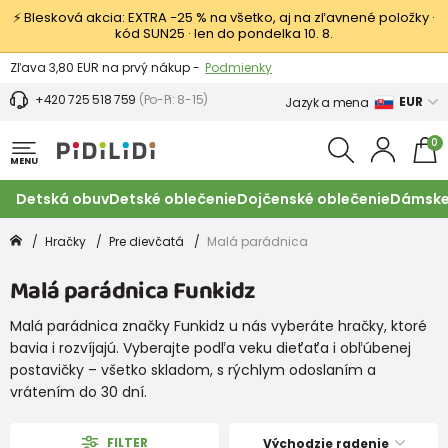
⚡ Blesková akcia: EXTRA −25 % na všetko, aj na zľavnené položky ·
kód SUN25 · len do pondelka 10. 8.
Výmena a vrátenie tovaru -
Zobraziť
Zľava 3,80 EUR na prvý nákup -
Podmienky
+420 725 518 759
(Po-Pi: 8-15)
EUR
Jazyk a mena
0
MENU
Detská obuv
Detské oblečenie
Dojčenské oblečenie
Dámske
Hračky
Pre dievčatá
Malá parádnica
Malá parádnica Funkidz
Malá parádnica značky Funkidz u nás vyberáte hračky, ktoré
bavia i rozvíjajú. Vyberajte podľa veku dieťaťa i obľúbenej
postavičky – všetko skladom, s rýchlym odoslaním a
vrátením do 30 dní.
FILTER
Východzie radenie