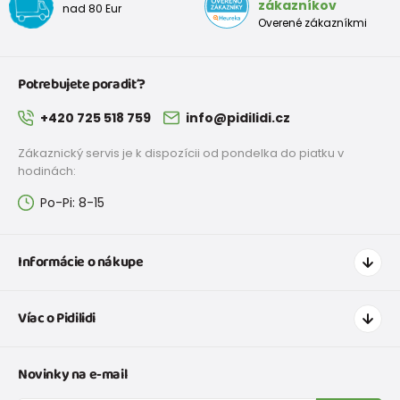
zákazníkov
nad 80 Eur
Overené zákazníkmi
Potrebujete poradiť?
+420 725 518 759
info@pidilidi.cz
Zákaznický servis je k dispozícii od pondelka do piatku v
hodinách:
Po-Pi: 8-15
Informácie o nákupe
Ako nakupovať
Víac o Pidilidi
Doprava a platba
Tabuľka veľkostí oblečenia
Kontakt
Novinky na e-mail
Tabuľka veľkostí obuvi
O nás