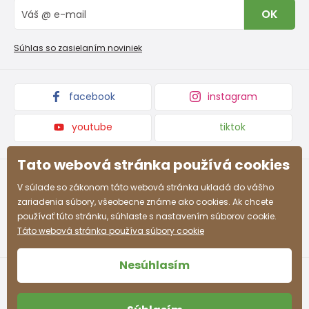
Vrátenie tovaru a reklamacie
Blog
OK
Reklamačný poriadok
Veľkoobchod PiDiLiDi
Nevyzdvihnutá objednávka na dobierku
Kolekcie tovaru
Súhlas so zasielaním noviniek
Podmienky propagácie a zľavové kódy
facebook
instagram
youtube
tiktok
Tato webová stránka používá cookies
V súlade so zákonom táto webová stránka ukladá do vášho
zariadenia súbory, všeobecne známe ako cookies. Ak chcete
používať túto stránku, súhlaste s nastavením súborov cookie.
Táto webová stránka používa súbory cookie
Nesúhlasím