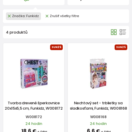
Značka: Funkidz
Zrušiť všetky filtre
4 produktů
SUN25
SUN25
Tvorba drevené šperkovnice
Nechtový set - trblietky sa
20x15x5,5 cm, Funkidz, W008172
sladkosťami, Funkidz, W008168
W008172
W008168
24 hodin
24 hodin
18,6 €
6,6 €
s DPH
s DPH