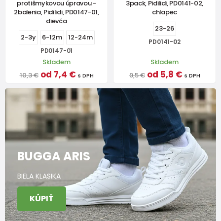
protišmykovou úpravou -
3pack, Pidilidi, PD0141-02,
2balenia, Pidilidi, PD0147-01,
chlapec
dievča
23-26
2-3y
6-12m
12-24m
PD0141-02
PD0147-01
Skladem
Skladem
od 7,4 €
od 5,8 €
10,3 €
9,5 €
s DPH
s DPH
BUGGA ARIS
BIELA KLASIKA
KÚPIŤ