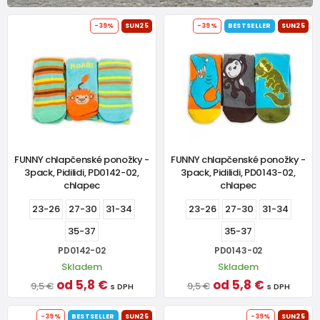
-39%
SUN25
-39%
BESTSELLER
SUN25
FUNNY chlapčenské ponožky -
FUNNY chlapčenské ponožky -
3pack, Pidilidi, PD0142-02,
3pack, Pidilidi, PD0143-02,
chlapec
chlapec
23-26
27-30
31-34
23-26
27-30
31-34
35-37
35-37
PD0142-02
PD0143-02
Skladem
Skladem
od 5,8 €
od 5,8 €
9,5 €
9,5 €
s DPH
s DPH
-39%
BESTSELLER
SUN25
-39%
SUN25