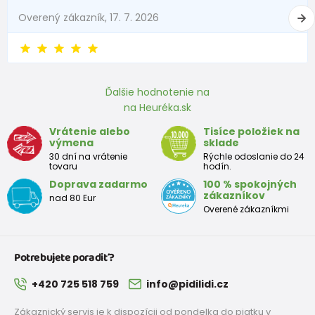
Overený zákazník, 17. 7. 2026
Ďalšie hodnotenie na
na Heuréka.sk
Vrátenie alebo
Tisíce položiek na
výmena
sklade
30 dní na vrátenie
Rýchle odoslanie do 24
tovaru
hodín.
Doprava zadarmo
100 % spokojných
zákazníkov
nad 80 Eur
Overené zákazníkmi
Potrebujete poradiť?
+420 725 518 759
info@pidilidi.cz
Zákaznický servis je k dispozícii od pondelka do piatku v