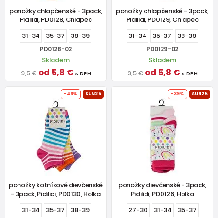
ponožky chlapčenské - 3pack,
ponožky chlapčenské - 3pack,
Pidilidi, PD0128, Chlapec
Pidilidi, PD0129, Chlapec
31-34
35-37
38-39
31-34
35-37
38-39
PD0128-02
PD0129-02
Skladem
Skladem
od 5,8 €
od 5,8 €
9,5 €
9,5 €
s DPH
s DPH
-46%
SUN25
-39%
SUN25
ponožky kotníkové dievčenské
ponožky dievčenské - 3pack,
- 3pack, Pidilidi, PD0130, Holka
Pidilidi, PD0126, Holka
31-34
35-37
38-39
27-30
31-34
35-37