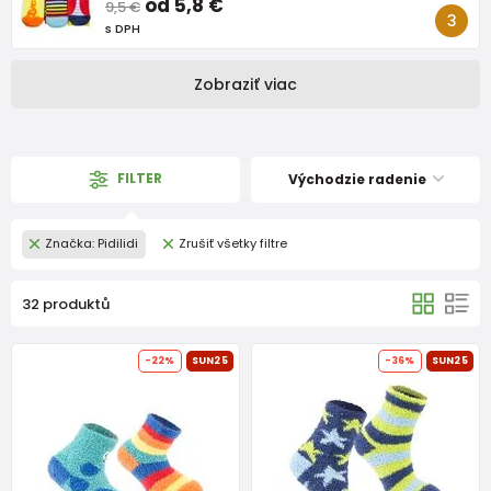
od 5,8 €
9,5 €
s DPH
Zobraziť viac
FILTER
Východzie radenie
Značka: Pidilidi
Zrušiť všetky filtre
32 produktů
-22%
SUN25
-36%
SUN25