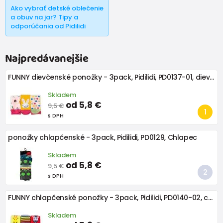
Ako vybrať detské oblečenie
a obuv na jar? Tipy a
odporúčania od Pidilidi
Najpredávanejšie
FUNNY dievčenské ponožky - 3pack, Pidilidi, PD0137-01, dievča
Skladem
od 5,8 €
9,5 €
s DPH
ponožky chlapčenské - 3pack, Pidilidi, PD0129, Chlapec
Skladem
od 5,8 €
9,5 €
s DPH
FUNNY chlapčenské ponožky - 3pack, Pidilidi, PD0140-02, chlapec
Skladem