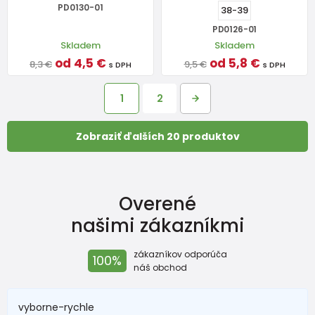
PD0130-01
38-39
PD0126-01
Skladem
Skladem
od 4,5 €
od 5,8 €
8,3 €
9,5 €
s DPH
s DPH
1
2
Zobraziť ďalších 20 produktov
Overené
našimi zákazníkmi
zákazníkov odporúča
100%
náš obchod
vyborne-rychle