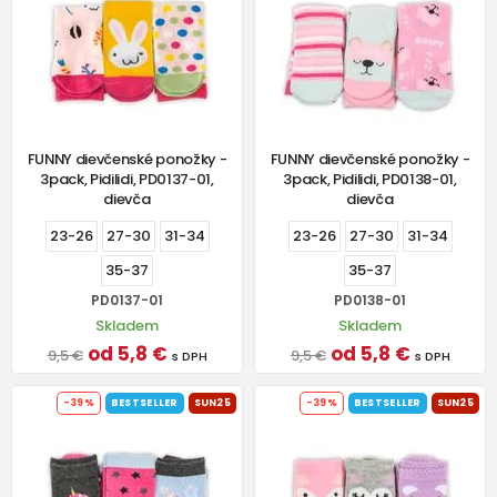
FUNNY dievčenské ponožky -
FUNNY dievčenské ponožky -
3pack, Pidilidi, PD0137-01,
3pack, Pidilidi, PD0138-01,
dievča
dievča
23-26
27-30
31-34
23-26
27-30
31-34
35-37
35-37
PD0137-01
PD0138-01
Skladem
Skladem
od 5,8 €
od 5,8 €
9,5 €
9,5 €
s DPH
s DPH
-39%
BESTSELLER
SUN25
-39%
BESTSELLER
SUN25