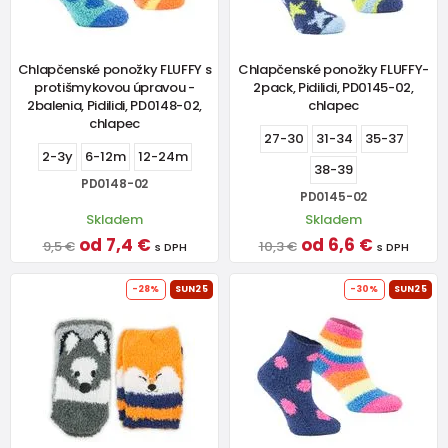
Chlapčenské ponožky FLUFFY s
Chlapčenské ponožky FLUFFY-
protišmykovou úpravou -
2pack, Pidilidi, PD0145-02,
2balenia, Pidilidi, PD0148-02,
chlapec
chlapec
27-30
31-34
35-37
2-3y
6-12m
12-24m
38-39
PD0148-02
PD0145-02
Skladem
Skladem
od 7,4 €
od 6,6 €
9,5 €
10,3 €
s DPH
s DPH
-28%
SUN25
-30%
SUN25