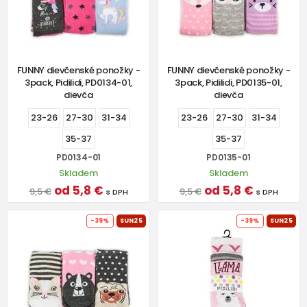
FUNNY dievčenské ponožky -
FUNNY dievčenské ponožky -
3pack, Pidilidi, PD0134-01,
3pack, Pidilidi, PD0135-01,
dievča
dievča
23-26
27-30
31-34
23-26
27-30
31-34
35-37
35-37
PD0134-01
PD0135-01
Skladem
Skladem
od 5,8 €
od 5,8 €
9,5 €
9,5 €
s DPH
s DPH
-39%
SUN25
-39%
SUN25