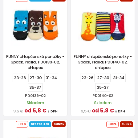
FUNNY chlapčenské ponožky -
FUNNY chlapčenské ponožky -
3pack, Pidilidi, PD0139-02,
3pack, Pidilidi, PD0140-02,
chlapec
chlapec
23-26
27-30
31-34
23-26
27-30
31-34
35-37
35-37
PD0139-02
PD0140-02
Skladem
Skladem
od 5,8 €
od 5,8 €
9,5 €
9,5 €
s DPH
s DPH
-39%
BESTSELLER
SUN25
-39%
SUN25