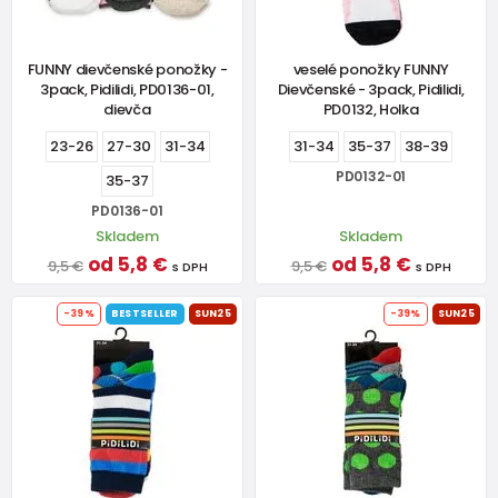
FUNNY dievčenské ponožky -
veselé ponožky FUNNY
3pack, Pidilidi, PD0136-01,
Dievčenské - 3pack, Pidilidi,
dievča
PD0132, Holka
23-26
27-30
31-34
31-34
35-37
38-39
PD0132-01
35-37
PD0136-01
Skladem
Skladem
od 5,8 €
od 5,8 €
9,5 €
9,5 €
s DPH
s DPH
-39%
BESTSELLER
SUN25
-39%
SUN25