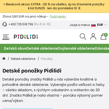
⚡ Blesková akcia: EXTRA −25 % na všetko, aj na zľavnené položky ·
kód SUN25 · len do pondelka 10. 8.
Výmena a vrátenie tovaru -
Zobraziť
Zľava 3,80 EUR na prvý nákup -
Podmienky
+420 725 518 759
(Po-Pi: 8-15)
EUR
Jazyk a mena
0
MENU
Detská obuv
Detské oblečenie
Dojčenské oblečenie
Dámske
Detské oblečenie
Ponožky
Detské ponožky Pidilidi
Detské ponožky značky Pidilidi u nás vyberáte kvalitné a
pohodlné detské oblečenie. Vyberajte podľa veľkosti a farby
– všetko skladom, s rýchlym odoslaním a vrátením do 30
dní. Značka Pidilidi je naša vlastná – ponúka výborný pomer
cena/výkon.