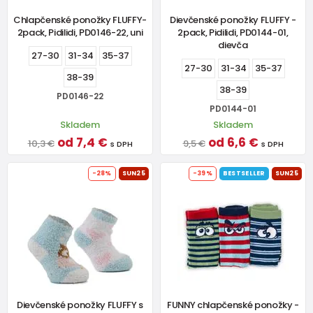
Chlapčenské ponožky FLUFFY-
Dievčenské ponožky FLUFFY -
2pack, Pidilidi, PD0146-22, uni
2pack, Pidilidi, PD0144-01,
dievča
27-30
31-34
35-37
27-30
31-34
35-37
38-39
38-39
PD0146-22
PD0144-01
Skladem
Skladem
od 7,4 €
od 6,6 €
10,3 €
9,5 €
s DPH
s DPH
-28%
SUN25
-39%
BESTSELLER
SUN25
Dievčenské ponožky FLUFFY s
FUNNY chlapčenské ponožky -