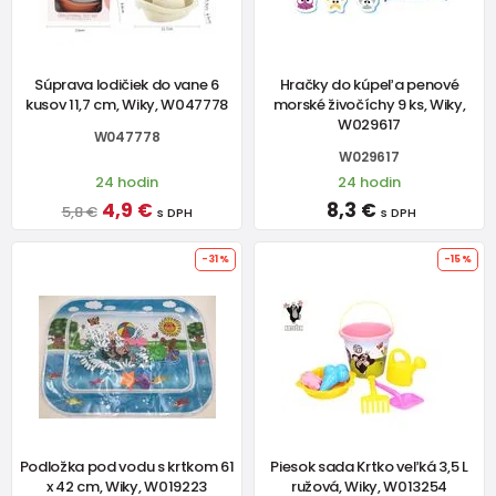
Súprava lodičiek do vane 6
Hračky do kúpeľa penové
kusov 11,7 cm, Wiky, W047778
morské živočíchy 9 ks, Wiky,
W029617
W047778
W029617
24 hodin
24 hodin
4,9 €
8,3 €
5,8 €
s DPH
s DPH
-31%
-15%
Podložka pod vodu s krtkom 61
Piesok sada Krtko veľká 3,5 L
x 42 cm, Wiky, W019223
ružová, Wiky, W013254