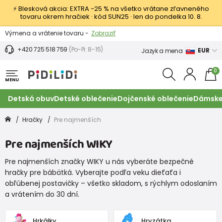
⚡ Blesková akcia: EXTRA −25 % na všetko vrátane zľavneného
tovaru okrem hračiek · kód SUN25 · len do pondelka 10. 8.
Výmena a vrátenie tovaru -
Zobraziť
Zľava 3,80 EUR na prvý nákup -
Podmienky
+420 725 518 759
(Po-Pi: 8-15)
EUR
Jazyk a mena
0
MENU
Detská obuv
Detské oblečenie
Dojčenské oblečenie
Dámske
Hračky
Pre najmenších
Pre najmenších WIKY
Pre najmenších značky WIKY u nás vyberáte bezpečné
hračky pre bábätká. Vyberajte podľa veku dieťaťa i
obľúbenej postavičky – všetko skladom, s rýchlym odoslaním
a vrátením do 30 dní.
Hrkálky
Hryzátka