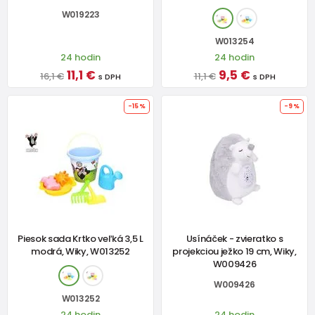
W019223
W013254
24 hodin
24 hodin
11,1 €
9,5 €
16,1 €
11,1 €
s DPH
s DPH
-15%
-9%
Piesok sada Krtko veľká 3,5 L
Usínáček - zvieratko s
modrá, Wiky, W013252
projekciou ježko 19 cm, Wiky,
W009426
W009426
W013252
24 hodin
24 hodin