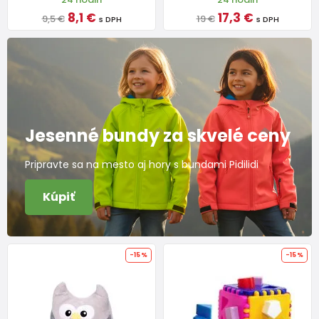
8,1 €
17,3 €
9,5 €
19 €
s DPH
s DPH
Jesenné bundy za skvelé ceny
Pripravte sa na mesto aj hory s bundami Pidilidi
Kúpiť
-15%
-15%