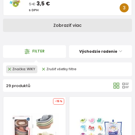
3,5 €
5 €
s DPH
Zobraziť viac
FILTER
Východzie radenie
Značka: WIKY
Zrušiť všetky filtre
29 produktů
-15%