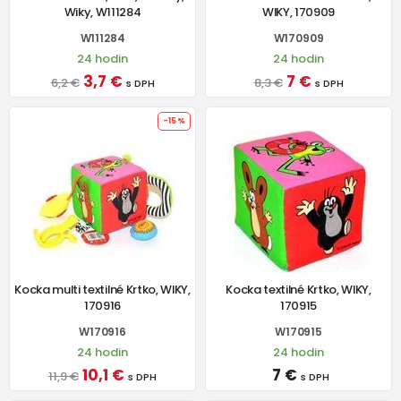
Wiky, W111284
WIKY, 170909
W111284
W170909
24 hodin
24 hodin
3,7 €
7 €
6,2 €
8,3 €
s DPH
s DPH
-15%
Kocka multi textilné Krtko, WIKY,
Kocka textilné Krtko, WIKY,
170916
170915
W170916
W170915
24 hodin
24 hodin
10,1 €
7 €
11,9 €
s DPH
s DPH