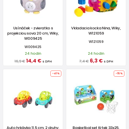
Usínáček - zvieratko s
Vkladacia kocka Nina, Wiky,
projekciou sova 20 cm, Wiky,
W121059
W009425
W121059
W009425
24 hodin
24 hodin
14,4 €
6,3 €
16,9 €
7,4 €
s DPH
s DPH
-41%
-15%
Auto hrkávka 11,5 cm, 2 druhy,
Basketbal set Krtek 33x25,