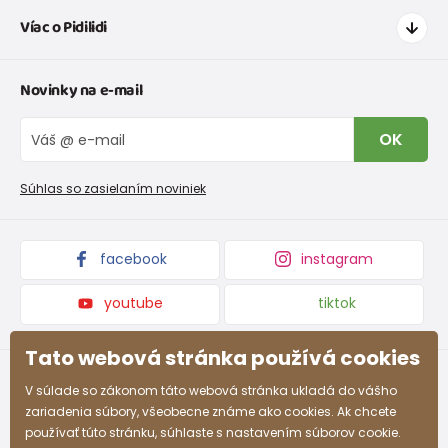
Ako nakupovať
Víac o Pidilidi
Doprava a platba
Tabuľka veľkostí oblečenia
Kontakt
Novinky na e-mail
Tabuľka veľkostí obuvi
O nás
Vrátenie tovaru a reklamacie
Blog
OK
Reklamačný poriadok
Veľkoobchod PiDiLiDi
Nevyzdvihnutá objednávka na dobierku
Kolekcie tovaru
Súhlas so zasielaním noviniek
Podmienky propagácie a zľavové kódy
facebook
instagram
youtube
tiktok
Tato webová stránka používá cookies
V súlade so zákonom táto webová stránka ukladá do vášho
zariadenia súbory, všeobecne známe ako cookies. Ak chcete
používať túto stránku, súhlaste s nastavením súborov cookie.