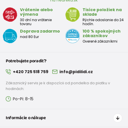
na Heuréka.sk
Vrátenie alebo
Tisíce položiek na
výmena
sklade
30 dní na vrátenie
Rýchle odoslanie do 24
tovaru
hodín.
Doprava zadarmo
100 % spokojných
zákazníkov
nad 80 Eur
Overené zákazníkmi
Potrebujete poradiť?
+420 725 518 759
info@pidilidi.cz
Zákaznický servis je k dispozícii od pondelka do piatku v
hodinách:
Po-Pi: 8-15
Informácie o nákupe