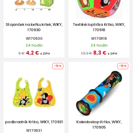
Stojanček na kefku krtek, WIKY,
Textilné loptička Krtko, WIKY,
170930
170918
W170930
W170918
24 hodin
24 hodin
4,2 €
8,3 €
5 €
13,3 €
s DPH
s DPH
-15%
-15%
podbradník Krtko, WIKY, 170931
Kaleidoskop Krtko, WIKY,
170905
W170931