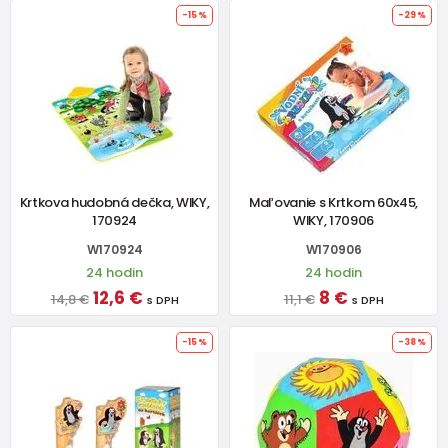
-15%
-29%
Krtkova hudobná dečka, WIKY,
Maľovanie s Krtkom 60x45,
170924
WIKY, 170906
W170924
W170906
24 hodin
24 hodin
12,6 €
8 €
14,8 €
11,1 €
s DPH
s DPH
-15%
-38%