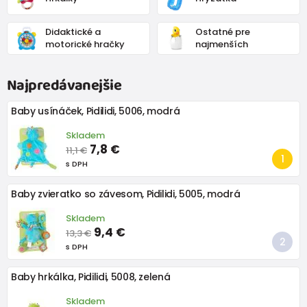
Didaktické a
Ostatné pre
motorické hračky
najmenších
Najpredávanejšie
Baby usínáček, Pidilidi, 5006, modrá
Skladem
7,8 €
11,1 €
s DPH
Baby zvieratko so závesom, Pidilidi, 5005, modrá
Skladem
9,4 €
13,3 €
s DPH
Baby hrkálka, Pidilidi, 5008, zelená
Skladem