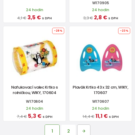
W170905
24 hodin
24 hodin
3,5 €
2,8 €
4,1 €
3,3 €
s DPH
s DPH
-28%
-23%
Nafukovací valec Krtko s
Plavák Krtko 43 x 32 cm, WIKY,
rolničkou, WIKY, 170604
170607
W170604
W170607
24 hodin
24 hodin
5,3 €
11,1 €
7,4 €
14,4 €
s DPH
s DPH
1
2