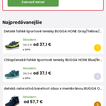
Zobraziť detail
Najpredávanejšie
Detské ľahké športové tenisky BUGGA HONE Gray/Yellow/Black
Skladem
od 37,1 €
38,3 €
s DPH
Chlapčenské ľahké športové tenisky BUGGA HONE Blue/Brown/Green
Skladem
od 37,1 €
38,3 €
s DPH
detská celoročná barefoot obuv s membránou BUGGA OSCAR Blue B00191-04
Skladem
od 57,7 €