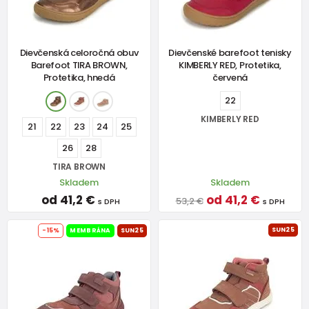
Dievčenská celoročná obuv
Dievčenské barefoot tenisky
Barefoot TIRA BROWN,
KIMBERLY RED, Protetika,
Protetika, hnedá
červená
22
KIMBERLY RED
21
22
23
24
25
26
28
TIRA BROWN
Skladem
Skladem
od 41,2 €
od 41,2 €
53,2 €
s DPH
s DPH
SUN25
-15%
MEMBRÁNA
SUN25