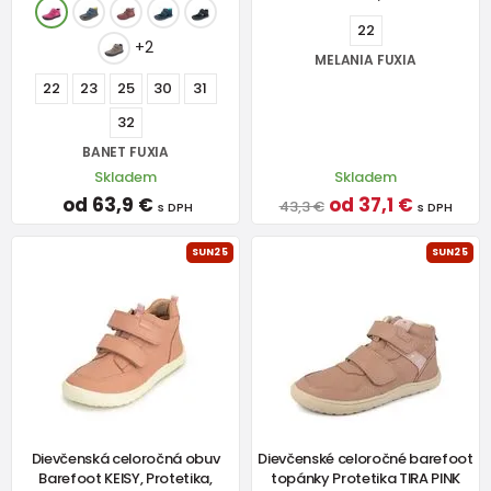
22
+2
MELANIA FUXIA
22
23
25
30
31
32
BANET FUXIA
Skladem
Skladem
od 63,9 €
od 37,1 €
43,3 €
s DPH
s DPH
SUN25
SUN25
Dievčenská celoročná obuv
Dievčenské celoročné barefoot
Barefoot KEISY, Protetika,
topánky Protetika TIRA PINK