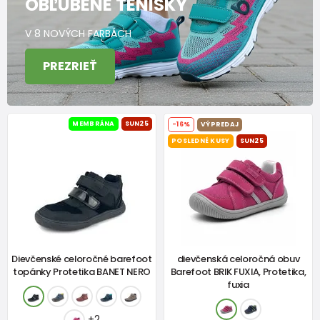
OBĽÚBENÉ TENISKY
V 8 NOVÝCH FARBÁCH
PREZRIEŤ
MEMBRÁNA
SUN25
-16%
VÝPREDAJ
POSLEDNÉ KUSY
SUN25
Dievčenské celoročné barefoot
dievčenská celoročná obuv
topánky Protetika BANET NERO
Barefoot BRIK FUXIA, Protetika,
fuxia
+2