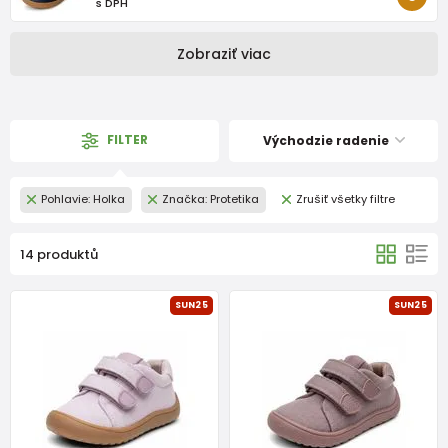
s DPH
Zobraziť viac
FILTER
Východzie radenie
Pohlavie: Holka
Značka: Protetika
Zrušiť všetky filtre
14 produktů
SUN25
SUN25