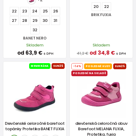
20
22
22
23
24
25
26
BRIK FUXIA
27
28
29
30
31
32
BANET NERO
Skladem
Skladem
od 63,9 €
od 34,8 €
41,2 €
s DPH
s DPH
MEMBRÁNA
SUN25
-14%
POSLEDNÉ KUSY
SUN25
POSLEDNÍ NA SKLADĚ
Dievčenské celoročné barefoot
dievčenská celoročná obuv
topánky Protetika BANET FUXIA
Barefoot MELANIA FUXIA,
Protetika, fuxia