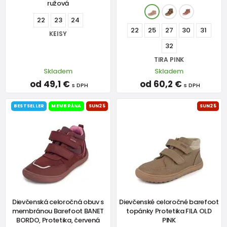
ružová
22
23
24
22
25
27
30
31
KEISY
32
TIRA PINK
Skladem
Skladem
od 49,1 €
od 60,2 €
s DPH
s DPH
BESTSELLER
MEMBRÁNA
SUN25
SUN25
Dievčenská celoročná obuv s
Dievčenské celoročné barefoot
membránou Barefoot BANET
topánky Protetika FILA OLD
BORDO, Protetika, červená
PINK