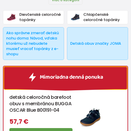
Dievčenské celoročné
Chlapčenské
topánky
celoročné topánky
Ako správne zmerať detskú
nohu doma: Návod, vďaka
ktorému už nebudete
Detská obuv značky JOMA
musieť vracať topánky z e-
shopu
Mimoriadna denná ponuka
detská celoročná barefoot
obuv s membránou BUGGA
OSCAR Blue B00191-04
57,7 €