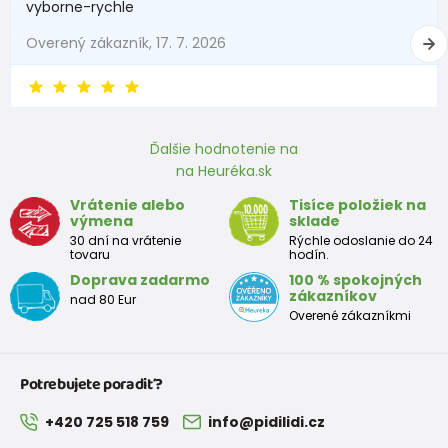
vyborne-rychle
Overený zákazník, 17. 7. 2026
Ďalšie hodnotenie na
na Heuréka.sk
Vrátenie alebo
Tisíce položiek na
výmena
sklade
30 dní na vrátenie
Rýchle odoslanie do 24
tovaru
hodín.
Doprava zadarmo
100 % spokojných
zákazníkov
nad 80 Eur
Overené zákazníkmi
Potrebujete poradiť?
+420 725 518 759
info@pidilidi.cz