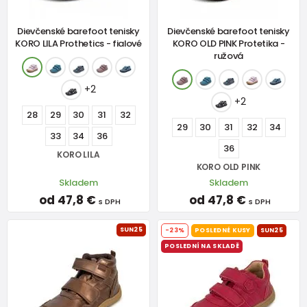
Dievčenské barefoot tenisky
Dievčenské barefoot tenisky
KORO LILA Prothetics - fialové
KORO OLD PINK Protetika -
ružová
+2
+2
28
29
30
31
32
29
30
31
32
34
33
34
36
36
KORO LILA
KORO OLD PINK
Skladem
Skladem
od 47,8 €
od 47,8 €
s DPH
s DPH
SUN25
-23%
POSLEDNÉ KUSY
SUN25
POSLEDNÍ NA SKLADĚ