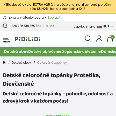
⚡ Blesková akcia: EXTRA −25 % na všetko, aj na zľavnené položky ·
kód SUN25 · len do pondelka 10. 8.
Výmena a vrátenie tovaru -
Zobraziť
Zľava 3,80 EUR na prvý nákup -
Podmienky
+420 725 518 759
(Po-Pi: 8-15)
EUR
Jazyk a mena
0
MENU
Detská obuv
Detské oblečenie
Dojčenské oblečenie
Dámske
Detská obuv
Celoročné topánky
Detské celoročné topánky Protetika,
Dievčenské
Detské celoročné topánky – pohodlie, odolnosť a
zdravý krok v každom počasí
Viac o kategórii