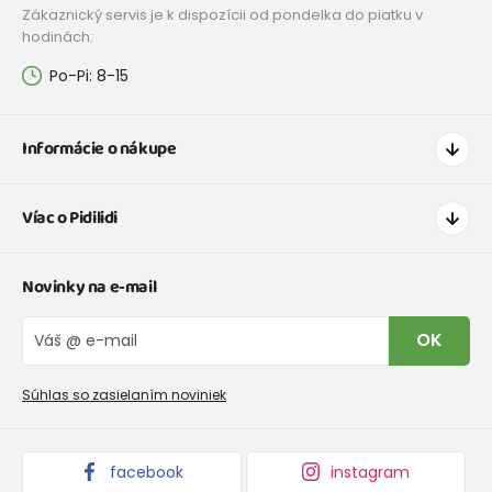
Zákaznický servis je k dispozícii od pondelka do piatku v
hodinách:
Po-Pi: 8-15
Informácie o nákupe
Ako nakupovať
Víac o Pidilidi
Doprava a platba
Tabuľka veľkostí oblečenia
Kontakt
Novinky na e-mail
Tabuľka veľkostí obuvi
O nás
Vrátenie tovaru a reklamacie
Blog
OK
Reklamačný poriadok
Veľkoobchod PiDiLiDi
Nevyzdvihnutá objednávka na dobierku
Kolekcie tovaru
Súhlas so zasielaním noviniek
Podmienky propagácie a zľavové kódy
facebook
instagram