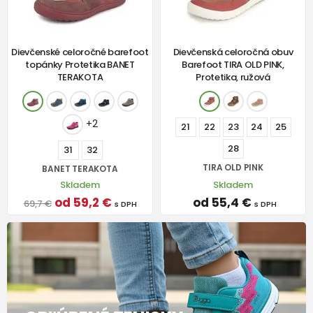
Dievčenské celoročné barefoot
Dievčenská celoročná obuv
topánky Protetika BANET
Barefoot TIRA OLD PINK,
TERAKOTA
Protetika, ružová
+2
21
22
23
24
25
28
31
32
TIRA OLD PINK
BANET TERAKOTA
Skladem
Skladem
od 59,2 €
od 55,4 €
69,7 €
s DPH
s DPH