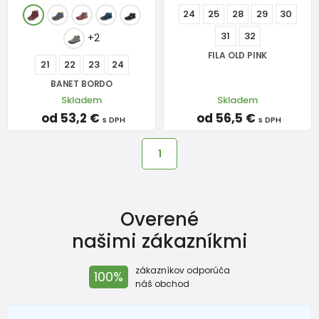
24
25
28
29
30
31
32
+2
FILA OLD PINK
21
22
23
24
BANET BORDO
Skladem
Skladem
od 53,2 €
od 56,5 €
s DPH
s DPH
1
Overené
našimi zákazníkmi
zákazníkov odporúča
100%
náš obchod