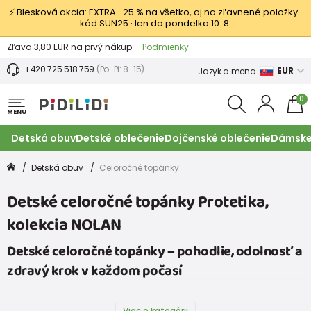
⚡ Blesková akcia: EXTRA −25 % na všetko, aj na zľavnené položky ·
kód SUN25 · len do pondelka 10. 8.
Výmena a vrátenie tovaru -
Zobraziť
Zľava 3,80 EUR na prvý nákup -
Podmienky
+420 725 518 759
(Po-Pi: 8-15)
EUR
Jazyk a mena
0
MENU
Detská obuv
Detské oblečenie
Dojčenské oblečenie
Dámske
Detská obuv
Celoročné topánky
Detské celoročné topánky Protetika,
kolekcia NOLAN
Detské celoročné topánky – pohodlie, odolnosť a
zdravý krok v každom počasí
Viac o kategórii