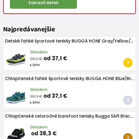
Zobraziť detail
Najpredávanejšie
Detské ľahké športové tenisky BUGGA HONE Gray/Yellow/Black
Skladem
od 37,1 €
38,3 €
s DPH
Chlapčenské ľahké športové tenisky BUGGA HONE Blue/Brown/Green
Skladem
od 37,1 €
38,3 €
s DPH
Chlapčenské celoročné barefoot tenisky Bugga SAFI Black B00201-10
Skladem
od 38,3 €