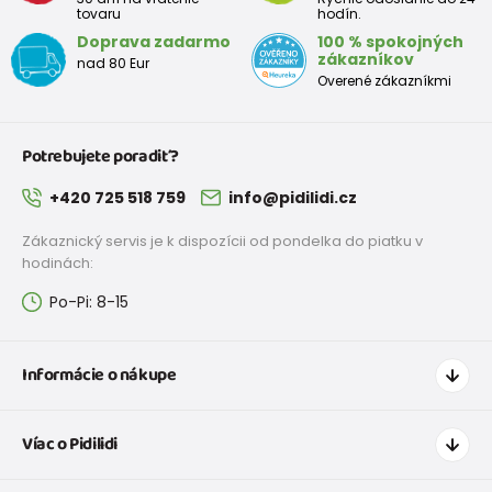
tovaru
hodín.
Doprava zadarmo
100 % spokojných
zákazníkov
nad 80 Eur
Overené zákazníkmi
Potrebujete poradiť?
+420 725 518 759
info@pidilidi.cz
Zákaznický servis je k dispozícii od pondelka do piatku v
hodinách:
Po-Pi: 8-15
Informácie o nákupe
Ako nakupovať
Víac o Pidilidi
Doprava a platba
Tabuľka veľkostí oblečenia
Kontakt