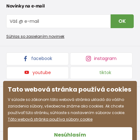
Novinky na e-mail
Tabuľka veľkostí obuvi
O nás
Vrátenie tovaru a reklamacie
Blog
OK
Reklamačný poriadok
Veľkoobchod PiDiLiDi
Nevyzdvihnutá objednávka na dobierku
Kolekcie tovaru
Súhlas so zasielaním noviniek
Podmienky propagácie a zľavové kódy
facebook
instagram
youtube
tiktok
Tato webová stránka používá cookies
V súlade so zákonom táto webová stránka ukladá do vášho
zariadenia súbory, všeobecne známe ako cookies. Ak chcete
používať túto stránku, súhlaste s nastavením súborov cookie.
Táto webová stránka používa súbory cookie
Nesúhlasím