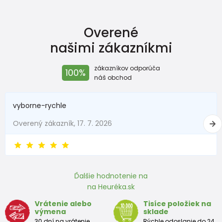
Overené
našimi zákazníkmi
zákazníkov odporúča
100%
náš obchod
vyborne-rychle
Overený zákazník, 17. 7. 2026
Ďalšie hodnotenie na
na Heuréka.sk
Vrátenie alebo
Tisíce položiek na
výmena
sklade
30 dní na vrátenie
Rýchle odoslanie do 24