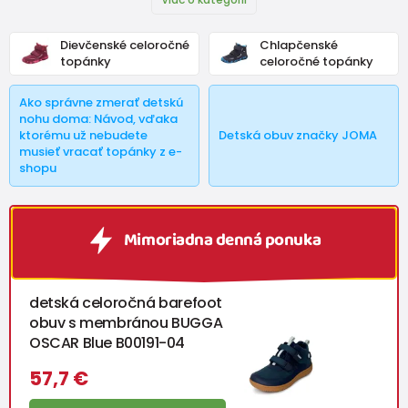
Dievčenské celoročné
Chlapčenské
topánky
celoročné topánky
Ako správne zmerať detskú
nohu doma: Návod, vďaka
ktorému už nebudete
Detská obuv značky JOMA
musieť vracať topánky z e-
shopu
Mimoriadna denná ponuka
detská celoročná barefoot
obuv s membránou BUGGA
OSCAR Blue B00191-04
57,7 €