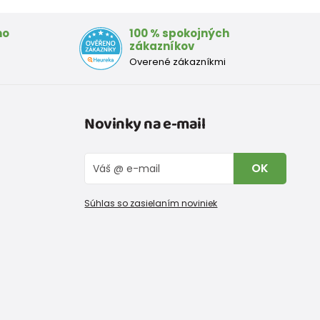
mo
100 % spokojných
zákazníkov
Overené zákazníkmi
Novinky na e-mail
OK
Súhlas so zasielaním noviniek