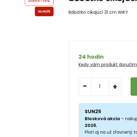
ZĽAVA
-15%
SUN25
Bábätko cikajúci 31 cm WIKY
24 hodin
Kedy vám produkt doručí
-
+
SUN25
Blesková akcia
– nakup
2026.
Platí aj na už zľavnený t