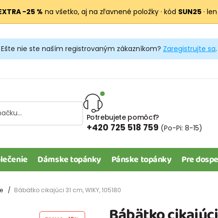
EXTRA −25 %
na všetko, aj na zľavnené položky · kód
SUN25
· len
Ešte nie ste naším registrovaným zákazníkom?
Zaregistrujte sa
.
Potrebujete pomôcť?
+420 725 518 759
(Po-Pi: 8-15)
lečenie
Dámske topánky
Pánske topánky
Pre dospe
e
Bábätko cikajúci 31 cm, WIKY, 105180
Bábätko cikajúci