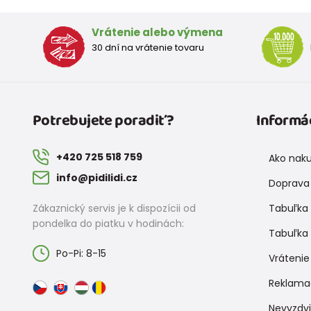
Vrátenie alebo výmena
30 dní na vrátenie tovaru
Potrebujete poradiť?
Informá
+420 725 518 759
Ako nak
info@pidilidi.cz
Doprava 
Zákaznický servis je k dispozícii od
Tabuľka 
pondelka do piatku v hodinách:
Tabuľka 
Po-Pi: 8-15
Vrátenie
Reklama
Nevyzdv