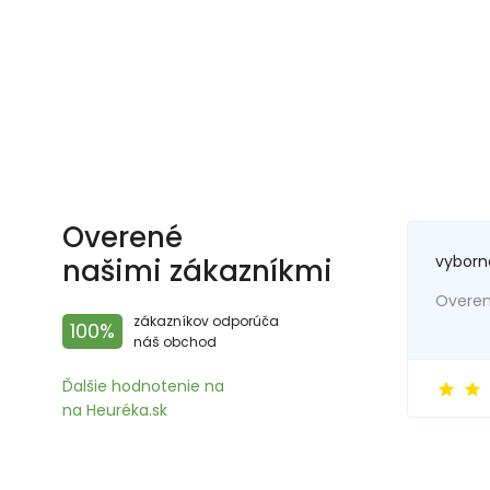
Overené
vyborn
našimi zákazníkmi
Overený
zákazníkov odporúča
100%
náš obchod
Ďalšie hodnotenie na
na Heuréka.sk