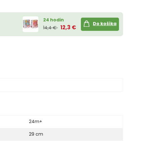
24 hodin
Do košíka
12,3 €
14,4 €
24m+
29 cm