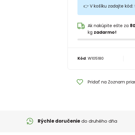
👉 V košíku zadajte kód:
Ak nakúpite ešte za
80
kg
zadarmo!
Kód
:
W105180
Pridať na Zoznam pria
Rýchle doručenie
do druhého dňa