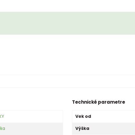
Technické parametre
KY
Vek od
lka
Výška