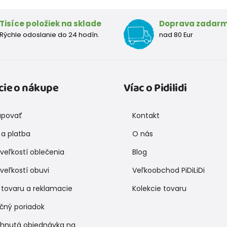
Tisíce položiek na sklade
Doprava zadar
Rýchle odoslanie do 24 hodín.
nad 80 Eur
cie o nákupe
Víac o Pidilidi
upovať
Kontakt
a platba
O nás
veľkostí oblečenia
Blog
veľkostí obuvi
Veľkoobchod PiDiLiDi
 tovaru a reklamacie
Kolekcie tovaru
čný poriadok
ihnutá objednávka na