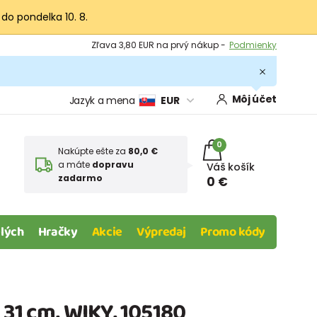
 do pondelka 10. 8.
Výmena a vrátenie tovaru -
Zobraziť
Zľava 3,80 EUR na prvý nákup -
Podmienky
Môj účet
Jazyk a mena
EUR
0
Nakúpte ešte za
80,0 €
a máte
dopravu
Váš košík
zadarmo
0 €
lých
Hračky
Akcie
Výpredaj
Promo kódy
 31 cm, WIKY, 105180