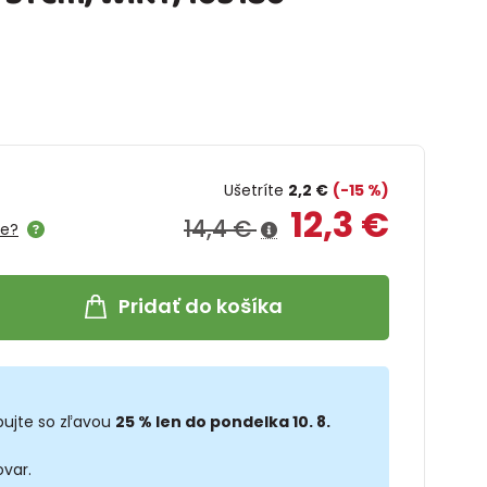
Ušetríte
2,2 €
(-15 %)
12,3 €
14,4 €
me?
Pridať do košíka
ujte so zľavou
25 % len do pondelka 10. 8.
ovar.