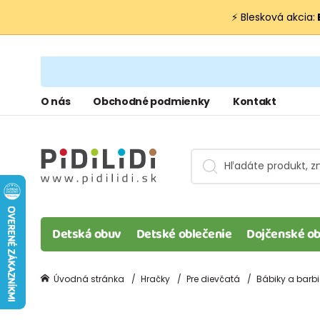
⚡ Blesková akcia:
O nás
Obchodné podmienky
Kontakt
Detská obuv
Detské oblečenie
Dojčenské ob
Úvodná stránka
Hračky
Pre dievčatá
Bábiky a barbi