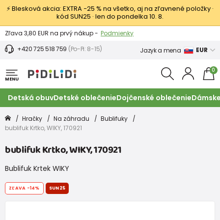
⚡ Blesková akcia: EXTRA −25 % na všetko, aj na zľavnené položky ·
kód SUN25 · len do pondelka 10. 8.
Výmena a vrátenie tovaru -
Zobraziť
Zľava 3,80 EUR na prvý nákup -
Podmienky
+420 725 518 759
(Po-Pi: 8-15)
EUR
Jazyk a mena
0
MENU
Detská obuv
Detské oblečenie
Dojčenské oblečenie
Dámske
Hračky
Na záhradu
Bublifuky
bublifuk Krtko, WIKY, 170921
bublifuk Krtko, WIKY, 170921
Bublifuk Krtek WIKY
ZĽAVA
-14%
SUN25