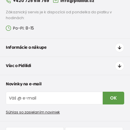
+420 725 518 759
info@pidilidi.cz
Zákaznický servis je k dispozícii od pondelka do piatku v
hodinách:
Po-Pi: 8-15
Informácie o nákupe
Ako nakupovať
Víac o Pidilidi
Doprava a platba
Tabuľka veľkostí oblečenia
Kontakt
Novinky na e-mail
Tabuľka veľkostí obuvi
O nás
Vrátenie tovaru a reklamacie
Blog
OK
Reklamačný poriadok
Veľkoobchod PiDiLiDi
Nevyzdvihnutá objednávka na dobierku
Kolekcie tovaru
Súhlas so zasielaním noviniek
Podmienky propagácie a zľavové kódy