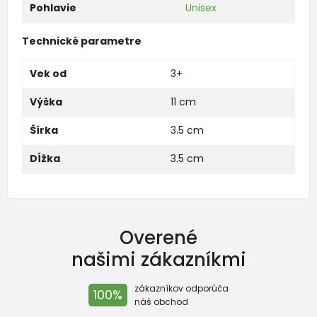
Pohlavie
Unisex
Technické parametre
Vek od
3+
Výška
11 cm
Šírka
3.5 cm
Dĺžka
3.5 cm
Overené
našimi zákazníkmi
zákazníkov odporúča
100%
náš obchod