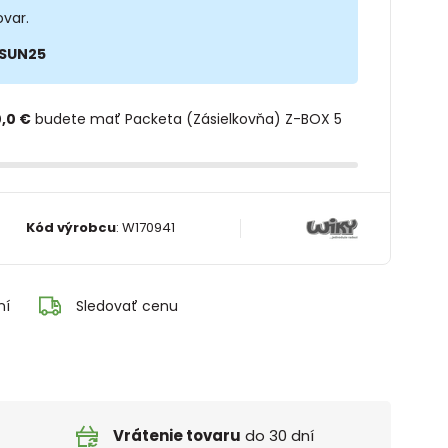
ovar.
SUN25
,0 €
budete mať Packeta (Zásielkovňa) Z-BOX 5
Kód výrobcu
:
W170941
ní
Sledovať cenu
Vrátenie tovaru
do 30 dní