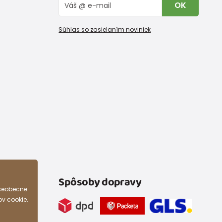
OK
Súhlas so zasielaním noviniek
Spôsoby dopravy
všeobecne
ov cookie.