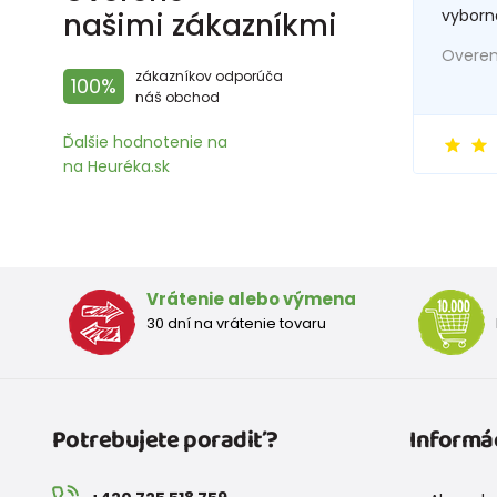
vyborn
našimi zákazníkmi
Overený
zákazníkov odporúča
100%
náš obchod
Ďalšie hodnotenie na
na Heuréka.sk
Vrátenie alebo výmena
30 dní na vrátenie tovaru
Potrebujete poradiť?
Informá