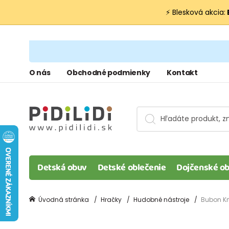
⚡ Blesková akcia:
O nás
Obchodné podmienky
Kontakt
Detská obuv
Detské oblečenie
Dojčenské ob
Úvodná stránka
Hračky
Hudobné nástroje
Bubon Krt