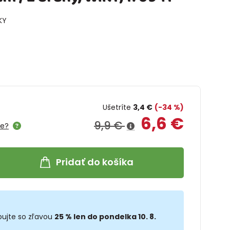
KY
Ušetríte
3,4 €
(-34 %)
6,6 €
9,9 €
me?
Pridať do košíka
ujte so zľavou
25 % len do pondelka 10. 8.