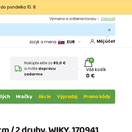
 do pondelka 10. 8.
Výmena a vrátenie tovaru -
Zobraziť
Zľava 3,80 EUR na prvý nákup -
Podmienky
Môj účet
Jazyk a mena
EUR
0
Nakúpte ešte za
80,0 €
a máte
dopravu
Váš košík
zadarmo
0 €
lých
Hračky
Akcie
Výpredaj
Promo kódy
m / 2 druhy, WIKY, 170941