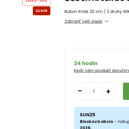
ZĽAVA
-34%
SUN25
Bubon Krtek 20 cm / 2 druhy WI
Zobraziť celý popis
24 hodin
Kedy vám produkt doručí
-
+
SUN25
Blesková akcia
– nakup
2026.