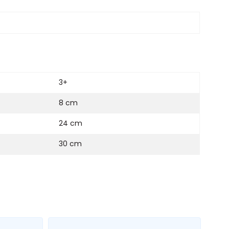
3+
8 cm
24 cm
30 cm