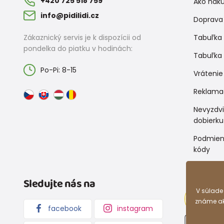
+420 725 518 759
Ako nak
info@pidilidi.cz
Doprava 
Zákaznický servis je k dispozícii od
Tabuľka 
pondelka do piatku v hodinách:
Tabuľka 
Po-Pi: 8-15
Vrátenie
Reklama
Nevyzdv
dobierku
Podmien
kódy
Sledujte nás na
V súlade
známe ako
facebook
instagram