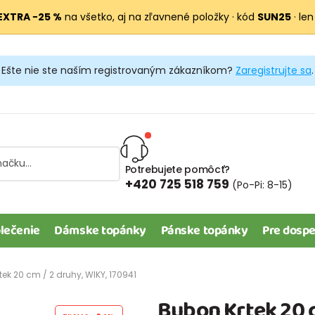
EXTRA −25 %
na všetko, aj na zľavnené položky · kód
SUN25
· len
Ešte nie ste naším registrovaným zákazníkom?
Zaregistrujte sa
.
Potrebujete pomôcť?
+420 725 518 759
(Po-Pi: 8-15)
lečenie
Dámske topánky
Pánske topánky
Pre dospe
ek 20 cm / 2 druhy, WIKY, 170941
Bubon Krtek 20 c