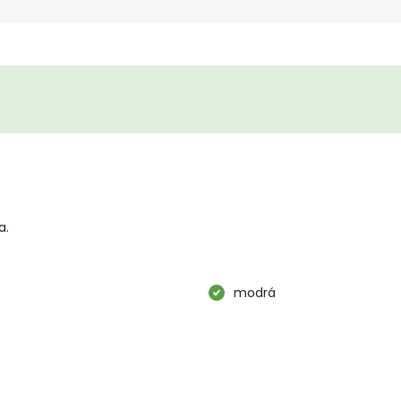
a.
modrá