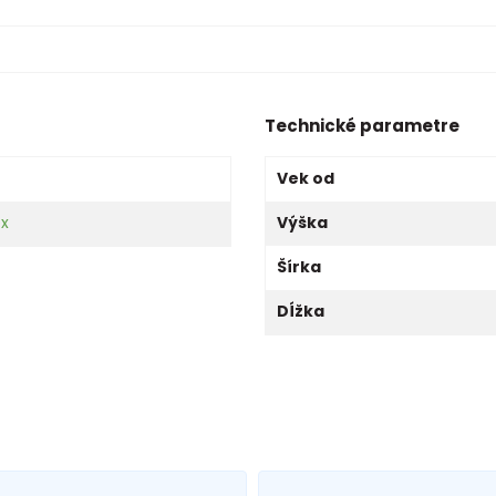
Technické parametre
Vek od
ex
Výška
Šírka
Dĺžka