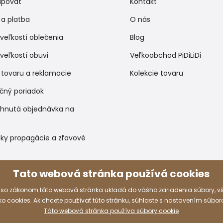
upovať
Kontakt
a platba
O nás
veľkostí oblečenia
Blog
veľkostí obuvi
Veľkoobchod PiDiLiDi
 tovaru a reklamacie
Kolekcie tovaru
čný poriadok
ihnutá objednávka na
ky propagácie a zľavové
Tato webová stránka používá cookies
Spôsoby platby
 so zákonom táto webová stránka ukladá do vášho zariadenia súbory, 
 cookies. Ak chcete používať túto stránku, súhlaste s nastavením súbor
Táto webová stránka používa súbory cookie