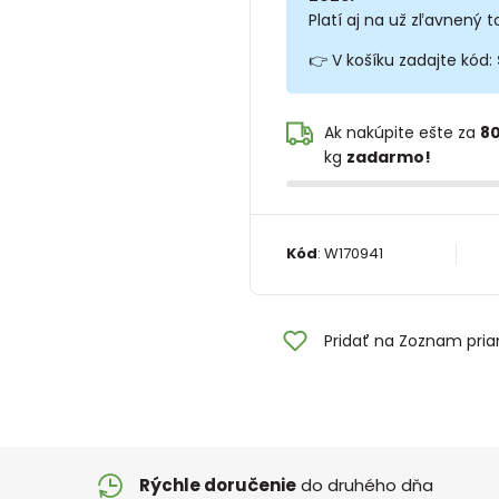
Platí aj na už zľavnený t
👉 V košíku zadajte kód:
Ak nakúpite ešte za
80
kg
zadarmo!
Kód
:
W170941
Pridať na Zoznam pria
Rýchle doručenie
do druhého dňa