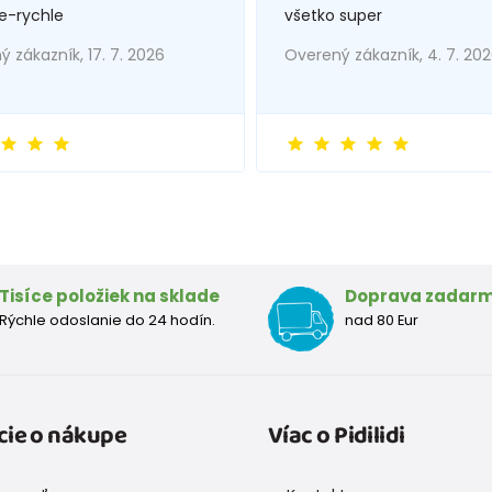
e-rychle
všetko super
 zákazník, 17. 7. 2026
Overený zákazník, 4. 7. 20
Tisíce položiek na sklade
Doprava zadar
Rýchle odoslanie do 24 hodín.
nad 80 Eur
cie o nákupe
Víac o Pidilidi