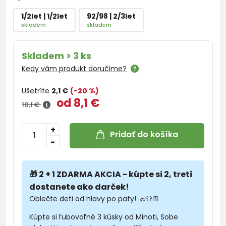
1/2let | 1/2let
92/98 | 2/3let
skladem
skladem
Skladem > 3 ks
Kedy vám produkt doručíme?
Ušetríte
2,1 €
(-20 %)
od 8,1 €
10,1 €
+
Pridať do košíka
-
🎁 2 + 1 ZDARMA AKCIA - kúpte si 2, tretí
dostanete ako darček!
Oblečte deti od hlavy po päty! 🧢👕👖
Kúpte si ľubovoľné 3 kúsky od Minoti, Sobe