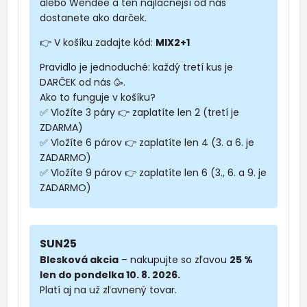
alebo Wendee a ten najlacnejší od nás
dostanete ako darček.
👉 V košíku zadajte kód:
MIX2+1
Pravidlo je jednoduché: každý tretí kus je
DARČEK od nás 🥳.
Ako to funguje v košíku?
✅ Vložíte 3 páry 👉 zaplatíte len 2 (tretí je
ZDARMA)
✅ Vložíte 6 párov 👉 zaplatíte len 4 (3. a 6. je
ZADARMO)
✅ Vložíte 9 párov 👉 zaplatíte len 6 (3., 6. a 9. je
ZADARMO)
SUN25
Blesková akcia
– nakupujte so zľavou
25 %
len do pondelka 10. 8. 2026.
Platí aj na už zľavnený tovar.