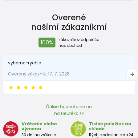
NEWBORN
Overené
Veľkosť
Výška (cm)
Hmotnosť(kg)
našimi zákazníkmi
New Baby
do 50
do 3,4
zákazníkov odporúča
100%
Do 1 mesiaca
do 56
do 4,5
náš obchod
1 - 3 mesiace
56 - 62
4,5 - 6
vyborne-rychle
3 - 6 mesiace
62 -68
6 - 8
Overený zákazník, 17. 7. 2026
6 - 9 mesiace
68 -74
8 - 9,5
9 - 12 mesiace
74-80
9,5 - 11
Ďalšie hodnotenie na
na Heuréka.sk
Približná tabuľka veľkosti batoľaťa
Vrátenie alebo
Tisíce položiek na
výmena
sklade
Výška
Prsia
Pás
Boky
Veľkosť
30 dní na vrátenie
Rýchle odoslanie do 24
(cm)
(cm)
(cm)
(cm)