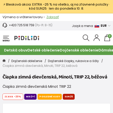
⚡ Blesková akcia: EXTRA −25 % na všetko, aj na zľavnené položky ·
kód SUN25 · len do pondelka 10. 8.
Výmena a vrátenie tovaru -
Zobraziť
Zľava 3,80 EUR na prvý nákup -
Podmienky
+420 725 518 759
(Po-Pi: 8-15)
EUR
Jazyk a mena
0
MENU
Detská obuv
Detské oblečenie
Dojčenské oblečenie
Dámske
Dojčenské oblečenie
Dojčenské čiapky, rukavice a šály
Čiapka zimná dievčenská, Minoti, TRIP 22, béžová
Čiapka zimná dievčenská, Minoti, TRIP 22, béžová
Čiapka zimná dievčenská Minot TRIP 22
ZĽAVA
-20%
MIX2+1
POSLEDNÉ KUSY
SUN25