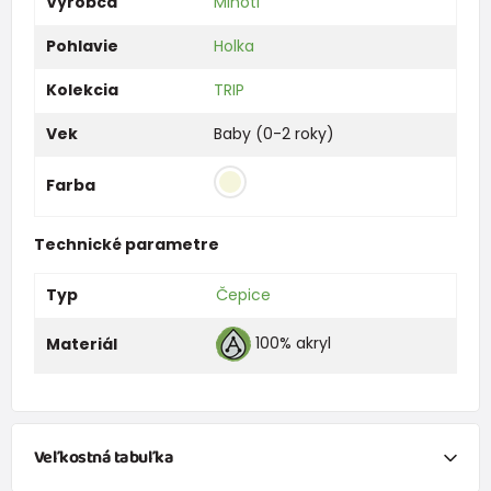
Výrobca
Minoti
Pohlavie
Holka
Kolekcia
TRIP
Vek
Baby (0-2 roky)
Farba
Technické parametre
Typ
Čepice
100% akryl
Materiál
Veľkostná tabuľka