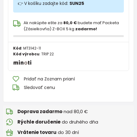
👉 V košíku zadajte kód:
SUN25
Ak nakúpite ešte za
80,0 €
budete mať Packeta
(Zásielkovňa) Z-BOX 5 kg
zadarmo!
Kód
:
MT3142-11
Kód výrobcu
:
TRIP 22
Pridať na Zoznam prianí
Sledovať cenu
Doprava zadarmo
nad 80,0 €
Rýchle doručenie
do druhého dňa
Vrátenie tovaru
do 30 dní