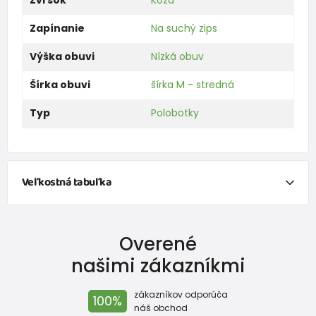
Zapínanie
Na suchý zips
Výška obuvi
Nízká obuv
Šírka obuvi
šírka M - stredná
Typ
Polobotky
Veľkostná tabuľka
Chcem vypočítať veľkosti obuvi na základe
meranie
dĺžky chodidla.
Overené
našimi zákazníkmi
zákazníkov odporúča
100%
náš obchod