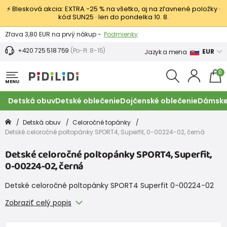
⚡ Blesková akcia: EXTRA −25 % na všetko, aj na zľavnené položky ·
kód SUN25 · len do pondelka 10. 8.
Výmena a vrátenie tovaru -
Zobraziť
Zľava 3,80 EUR na prvý nákup -
Podmienky
+420 725 518 759
(Po-Pi: 8-15)
EUR
Jazyk a mena
0
MENU
Detská obuv
Detské oblečenie
Dojčenské oblečenie
Dámske
Detská obuv
Celoročné topánky
Detské celoročné poltopánky SPORT4, Superfit, 0-00224-02, černá
Detské celoročné poltopánky SPORT4, Superfit,
0-00224-02, černá
Detské celoročné poltopánky SPORT4 Superfit 0-00224-02
Zobraziť celý popis