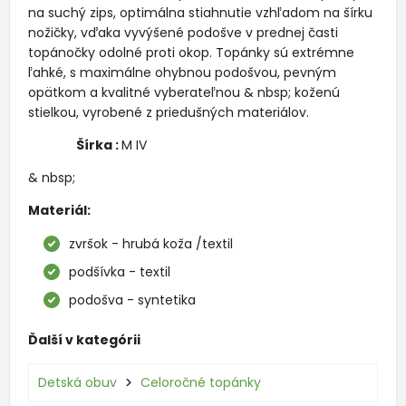
na suchý zips, optimálna stiahnutie vzhľadom na šírku
nožičky, vďaka vyvýšené podošve v prednej časti
topánočky odolné proti okop. Topánky sú extrémne
ľahké, s maximálne ohybnou podošvou, pevným
opätkom a kvalitné vyberateľnou & nbsp; koženú
stielkou, vyrobené z priedušných materiálov.
Šírka :
M IV
& nbsp;
Materiál:
zvršok - hrubá koža /textil
podšívka - textil
podošva - syntetika
Ďalší v kategórii
Detská obuv
Celoročné topánky