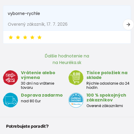
Objednajte si túto veľkosť - tá je správna
(výpočet je i s nadměrkem)
vyborne-rychle
Overený zákazník, 17. 7. 2026
Ako postupovať pri meraní:
Zmerajte nohu Vášho dieťaťa na tvrdšie papierovej
podložke (od päty k najdlhšiemu prstu urobte risku).
Dĺžku nameraného chodidlá zadajte do tabuľky
Tým sa Vám vypočíta tá správna veľkosť, ktorú
Ďalšie hodnotenie na
potrebujete.
na Heuréka.sk
Náš výpočet je počítaný aj s nadbytkom, ktorý je pre Vás
Vrátenie alebo
Tisíce položiek na
tak dôležitým faktorom správne a vhodné veľkosti.
výmena
sklade
30 dní na vrátenie
Rýchle odoslanie do 24
tovaru
hodín.
Doprava zadarmo
100 % spokojných
Veľkostná tabuľka:
zákazníkov
nad 80 Eur
Overené zákazníkmi
Topánky pre prvé krôčiky
Veľkosť
18
19
20
21
22
23
24
25
Potrebujete poradiť?
EU