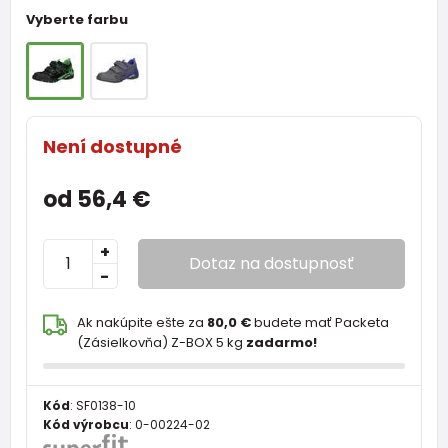
Vyberte farbu
Není dostupné
od 56,4 €
+
Dotaz na dostupnosť
-
Ak nakúpite ešte za
80,0 €
budete mať Packeta
(Zásielkovňa) Z-BOX 5 kg
zadarmo!
Kód
:
SF0138-10
Kód výrobcu
:
0-00224-02