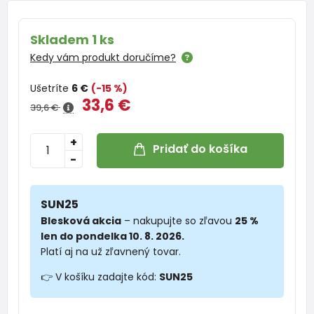
Skladem 1 ks
Kedy vám produkt doručíme?
Ušetríte
6 €
(-15 %)
33,6 €
39,6 €
+
Pridať do košíka
-
SUN25
Blesková akcia
– nakupujte so zľavou
25 %
len do pondelka 10. 8. 2026.
Platí aj na už zľavnený tovar.
👉 V košíku zadajte kód:
SUN25