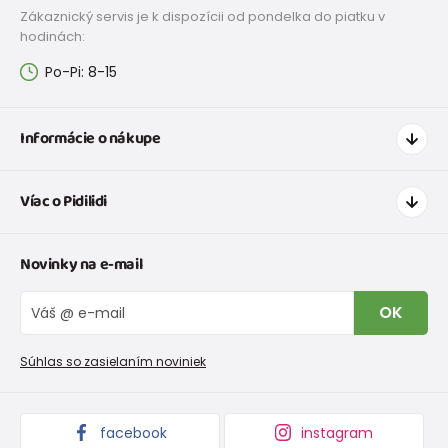
Zákaznický servis je k dispozícii od pondelka do piatku v
hodinách:
Po-Pi: 8-15
Informácie o nákupe
Ako nakupovať
Víac o Pidilidi
Doprava a platba
Tabuľka veľkostí oblečenia
Kontakt
Novinky na e-mail
Tabuľka veľkostí obuvi
O nás
Vrátenie tovaru a reklamacie
Blog
OK
Reklamačný poriadok
Veľkoobchod PiDiLiDi
Nevyzdvihnutá objednávka na dobierku
Kolekcie tovaru
Súhlas so zasielaním noviniek
Podmienky propagácie a zľavové kódy
facebook
instagram