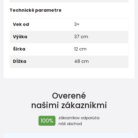
Technické parametre
Vek od
3+
Výška
37 cm
Šírka
12 cm
Dĺžka
48 cm
Overené
našimi zákazníkmi
zákazníkov odporúča
100%
náš obchod