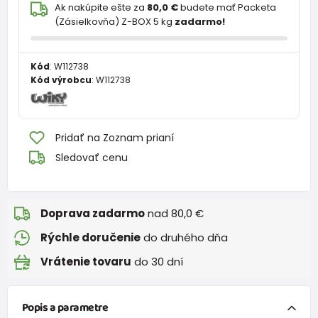
Ak nakúpite ešte za
80,0 €
budete mať Packeta
(Zásielkovňa) Z-BOX 5 kg
zadarmo!
Kód
:
W112738
Kód výrobcu
:
W112738
Pridať na Zoznam prianí
Sledovať cenu
Doprava zadarmo
nad 80,0 €
Rýchle doručenie
do druhého dňa
Vrátenie tovaru
do 30 dní
Popis a parametre