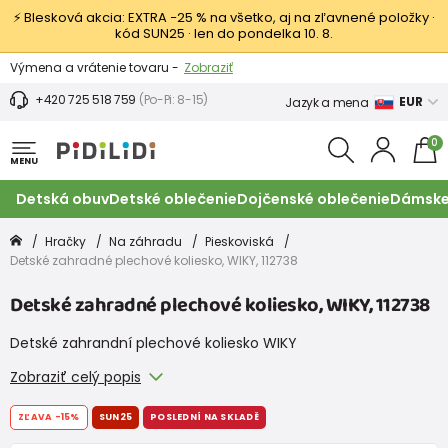
⚡ Blesková akcia: EXTRA −25 % na všetko, aj na zľavnené položky ·
kód SUN25 · len do pondelka 10. 8.
Výmena a vrátenie tovaru -
Zobraziť
Zľava 3,80 EUR na prvý nákup -
Podmienky
+420 725 518 759
(Po-Pi: 8-15)
EUR
Jazyk a mena
0
MENU
Detská obuv
Detské oblečenie
Dojčenské oblečenie
Dámske
Hračky
Na záhradu
Pieskoviská
Detské zahradné plechové koliesko, WIKY, 112738
Detské zahradné plechové koliesko, WIKY, 112738
Detské zahrandní plechové koliesko WIKY
Zobraziť celý popis
ZĽAVA
-15%
SUN25
POSLEDNÍ NA SKLADĚ