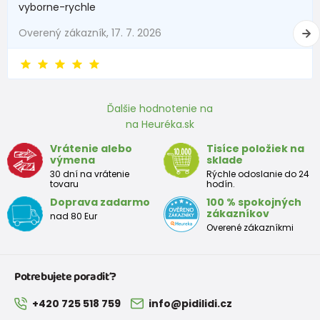
vyborne-rychle
Overený zákazník, 17. 7. 2026
Ďalšie hodnotenie na
na Heuréka.sk
Vrátenie alebo
Tisíce položiek na
výmena
sklade
30 dní na vrátenie
Rýchle odoslanie do 24
tovaru
hodín.
Doprava zadarmo
100 % spokojných
zákazníkov
nad 80 Eur
Overené zákazníkmi
Potrebujete poradiť?
+420 725 518 759
info@pidilidi.cz