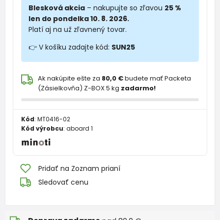
Blesková akcia
– nakupujte so zľavou
25 %
len do pondelka 10. 8. 2026.
Platí aj na už zľavnený tovar.
👉 V košíku zadajte kód:
SUN25
Ak nakúpite ešte za
80,0 €
budete mať Packeta
(Zásielkovňa) Z-BOX 5 kg
zadarmo!
Kód
:
MT0416-02
Kód výrobcu
:
aboard 1
Pridať na Zoznam prianí
Sledovať cenu