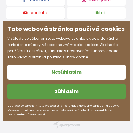
8-9
128 - 134
66 - 69
60 - 62
71 - 74
rokov
youtube
tiktok
9-10
134 - 140
69 - 72
62 - 63
74 - 77
rokov
Tato webová stránka používá cookies
10-11
V súlade so zákonom táto webová stránka ukladá do vášho
140 - 146
72 - 75
63 - 64
77 -80
rokov
zariadenia súbory, všeobecne známe ako cookies. Ak chcete
používať túto stránku, súhlaste s nastavením súborov cookie.
12-13
Táto webová stránka používa súbory cookie
152 - 158
78 - 82
65 - 66
83 - 86
rokov
Nesúhlasím
Približná tabuľka veľkostí pre chlapca
Súhlasím
Veľkosť (cm)
Výška (cm)
Prsia (cm)
Pás (cm)
Obchodné podmienky
Ochrana osobných údajov
V súlade so zákonom táto webová stránka ukladá do vášho zariadenia súbory,
3-4 rokov
98 - 104
55 - 57
53 - 54
všeobecne známe ako cookies. Ak chcete používať túto stránku, súhlaste s
pidilidi.sk © 2026. Webdesign
Litvanyi.sk
.
nastavením súborov cookie.
E-shop vytvorila
4-5 rokov
104 - 110
57 - 59
54 - 55