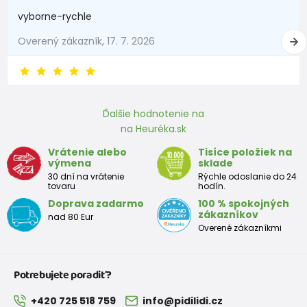
1 - 3 mesiace
56 - 62
4,5 - 6
vyborne-rychle
3 - 6 mesiace
62 -68
6 - 8
Overený zákazník, 17. 7. 2026
6 - 9 mesiace
68 -74
8 - 9,5
9 - 12 mesiace
74-80
9,5 - 11
Ďalšie hodnotenie na
na Heuréka.sk
Približná tabuľka veľkosti batoľaťa
Vrátenie alebo
Tisíce položiek na
výmena
sklade
Výška
Prsia
Pás
Boky
Veľkosť
30 dní na vrátenie
Rýchle odoslanie do 24
(cm)
(cm)
(cm)
(cm)
tovaru
hodín.
Doprava zadarmo
100 % spokojných
12
68 - 80
49
47
52
zákazníkov
nad 80 Eur
mesiacov
Overené zákazníkmi
18
80 - 86
51
49
54
mesiacov
Potrebujete poradiť?
2 roky
86 - 92
53
51
56
+420 725 518 759
info@pidilidi.cz