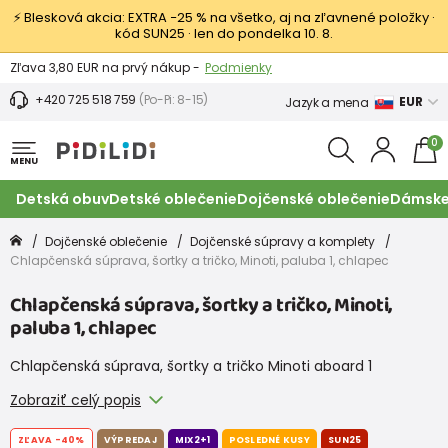
⚡ Blesková akcia: EXTRA −25 % na všetko, aj na zľavnené položky ·
kód SUN25 · len do pondelka 10. 8.
Výmena a vrátenie tovaru -
Zobraziť
Zľava 3,80 EUR na prvý nákup -
Podmienky
+420 725 518 759
(Po-Pi: 8-15)
EUR
Jazyk a mena
0
MENU
Detská obuv
Detské oblečenie
Dojčenské oblečenie
Dámske
Dojčenské oblečenie
Dojčenské súpravy a komplety
Chlapčenská súprava, šortky a tričko, Minoti, paluba 1, chlapec
Chlapčenská súprava, šortky a tričko, Minoti,
paluba 1, chlapec
Chlapčenská súprava, šortky a tričko Minoti aboard 1
Zobraziť celý popis
ZĽAVA
-40%
VÝPREDAJ
MIX2+1
POSLEDNÉ KUSY
SUN25