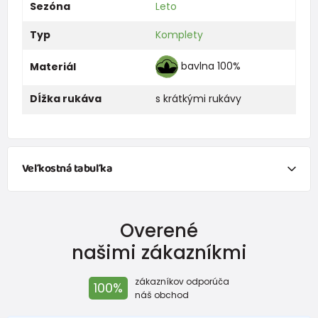
Sezóna
Leto
Typ
Komplety
bavlna 100%
Materiál
Dĺžka rukáva
s krátkými rukávy
Veľkostná tabuľka
NEWBORN
Overené
Veľkosť
Výška (cm)
Hmotnosť(kg)
našimi zákazníkmi
New Baby
do 50
do 3,4
zákazníkov odporúča
100%
Do 1 mesiaca
do 56
do 4,5
náš obchod