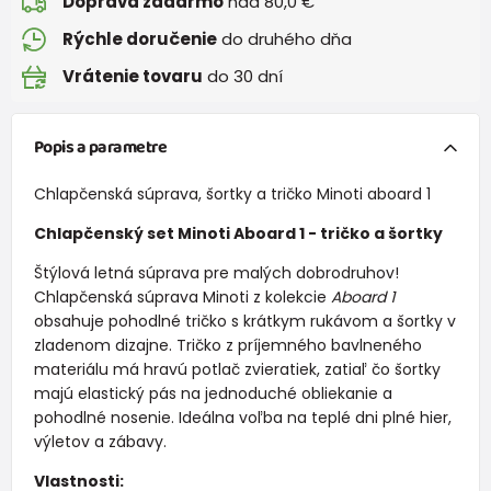
Doprava zadarmo
nad 80,0 €
Rýchle doručenie
do druhého dňa
Vrátenie tovaru
do 30 dní
Popis a parametre
Chlapčenská súprava, šortky a tričko Minoti aboard 1
Chlapčenský set Minoti Aboard 1 - tričko a šortky
Štýlová letná súprava pre malých dobrodruhov!
Chlapčenská súprava Minoti z kolekcie
Aboard 1
obsahuje pohodlné tričko s krátkym rukávom a šortky v
zladenom dizajne. Tričko z príjemného bavlneného
materiálu má hravú potlač zvieratiek, zatiaľ čo šortky
majú elastický pás na jednoduché obliekanie a
pohodlné nosenie. Ideálna voľba na teplé dni plné hier,
výletov a zábavy.
Vlastnosti: