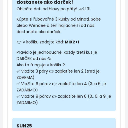
dostanete ako darček!
Oblečte deti od hlavy po päty! 🧢👕👖
Kúpte si ľubovoľné 3 kúsky od Minoti, Sobe
alebo Wendee a ten najlacnejší od nás
dostanete ako darček.
👉 V košíku zadajte kód:
MIX2+1
Pravidlo je jednoduché: každý tretí kus je
DARČEK od nás 🥳.
Ako to funguje v košíku?
✅ Vložíte 3 páry 👉 zaplatíte len 2 (tretí je
ZDARMA)
✅ Vložíte 6 párov 👉 zaplatíte len 4 (3. a 6. je
ZADARMO)
✅ Vložíte 9 párov 👉 zaplatíte len 6 (3., 6. a 9. je
ZADARMO)
SUN25