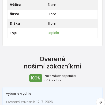
Výška
3 cm
Šírka
3 cm
Dĺžka
11 cm
Typ
Lepidla
Overené
našimi zákazníkmi
zákazníkov odporúča
100%
náš obchod
vyborne-rychle
Overený zákazník, 17. 7. 2026