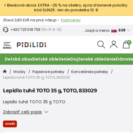
⚡ Blesková akcia: EXTRA −25 % na všetko, aj na zľavnené položky ·
kód SUN25 · len do pondelka 10. 8.
Výmena a vrátenie tovaru -
Zobraziť
Zľava 3,80 EUR na prvý nákup -
Podmienky
+420 725 518 759
(Po-Pi: 8-15)
EUR
Jazyk a mena
0
MENU
Detská obuv
Detské oblečenie
Dojčenské oblečenie
Dámske
Hračky
Papierové potreby
Kancelárske potreby
Lepidlo tuhé TOTO 35 g, TOTO, 833029
Lepidlo tuhé TOTO 35 g, TOTO, 833029
Lepidlo tuhé TOTO 35 g TOTO
Zobraziť celý popis
SUN25