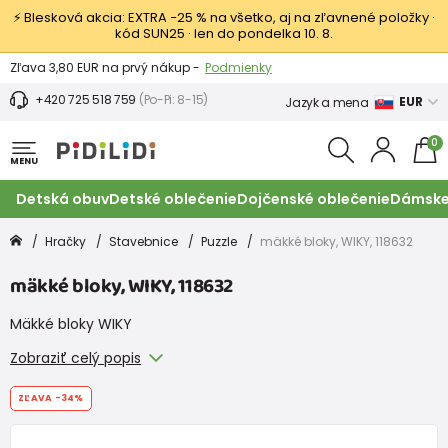
⚡ Blesková akcia: EXTRA −25 % na všetko, aj na zľavnené položky ·
kód SUN25 · len do pondelka 10. 8.
Výmena a vrátenie tovaru -
Zobraziť
Zľava 3,80 EUR na prvý nákup -
Podmienky
+420 725 518 759
(Po-Pi: 8-15)
EUR
Jazyk a mena
0
MENU
Detská obuv
Detské oblečenie
Dojčenské oblečenie
Dámske
Hračky
Stavebnice
Puzzle
mäkké bloky, WIKY, 118632
mäkké bloky, WIKY, 118632
Mäkké bloky WIKY
Zobraziť celý popis
ZĽAVA
-34%