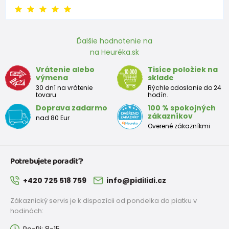
Ďalšie hodnotenie na
na Heuréka.sk
Vrátenie alebo
Tisíce položiek na
výmena
sklade
30 dní na vrátenie
Rýchle odoslanie do 24
tovaru
hodín.
Doprava zadarmo
100 % spokojných
zákazníkov
nad 80 Eur
Overené zákazníkmi
Potrebujete poradiť?
+420 725 518 759
info@pidilidi.cz
Zákaznický servis je k dispozícii od pondelka do piatku v
hodinách:
Po-Pi: 8-15