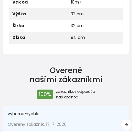
Vek od
10m+
Výška
32 cm
Šírka
32 cm
Dĺžka
9.5 cm
Overené
našimi zákazníkmi
zákazníkov odporúča
100%
náš obchod
vyborne-rychle
Overený zákazník, 17. 7. 2026