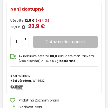
Není dostupné
Ušetríte
12,5 €
(-34 %)
23,9 €
36,3 €
+
Dotaz na dostupnosť
-
Ak nakúpite ešte za
80,0 €
budete mať Packeta
(Zásielkovňa) Z-BOX 5 kg
zadarmo!
Kód
:
W118632
Kód výrobcu
:
W118632
Pridať na Zoznam prianí
Sledovať cenu