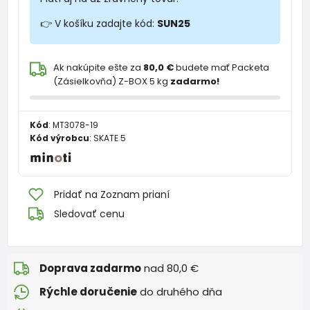
👉 V košíku zadajte kód:
SUN25
Ak nakúpite ešte za
80,0 €
budete mať Packeta
(Zásielkovňa) Z-BOX 5 kg
zadarmo!
Kód
:
MT3078-19
Kód výrobcu
:
SKATE 5
Pridať na Zoznam prianí
Sledovať cenu
Doprava zadarmo
nad 80,0 €
Rýchle doručenie
do druhého dňa