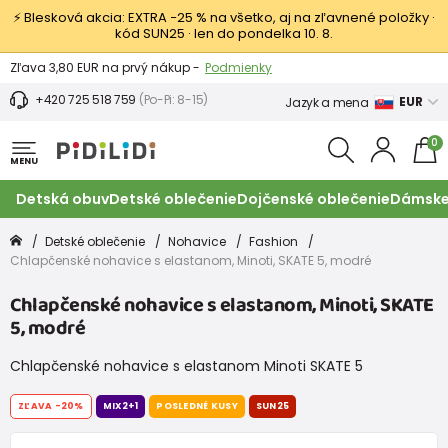
⚡ Blesková akcia: EXTRA −25 % na všetko, aj na zľavnené položky ·
kód SUN25 · len do pondelka 10. 8.
Výmena a vrátenie tovaru -
Zobraziť
Zľava 3,80 EUR na prvý nákup -
Podmienky
+420 725 518 759
(Po-Pi: 8-15)
EUR
Jazyk a mena
0
MENU
Detská obuv
Detské oblečenie
Dojčenské oblečenie
Dámske
Detské oblečenie
Nohavice
Fashion
Chlapčenské nohavice s elastanom, Minoti, SKATE 5, modré
Chlapčenské nohavice s elastanom, Minoti, SKATE
5, modré
Chlapčenské nohavice s elastanom Minoti SKATE 5
ZĽAVA
-20%
MIX2+1
POSLEDNÉ KUSY
SUN25