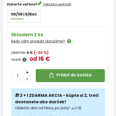
Vyberte veľkosť
Tabuľka veľkostí
110/116 | 5/6let
skladem
Skladem 2 ks
Kedy vám produkt doručíme?
Ušetríte
4 €
(-20 %)
od 16 €
19,9 €
+
Pridať do košíka
-
🎁 2 + 1 ZDARMA AKCIA - kúpte si 2, tretí
dostanete ako darček!
Oblečte deti od hlavy po päty! 🧢👕👖