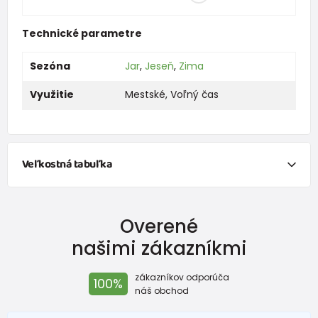
Technické parametre
Sezóna
Jar
,
Jeseň
,
Zima
Využitie
Mestské
,
Voľný čas
Veľkostná tabuľka
NEWBORN
Overené
Veľkosť
Výška (cm)
Hmotnosť(kg)
našimi zákazníkmi
New Baby
do 50
do 3,4
zákazníkov odporúča
100%
Do 1 mesiaca
do 56
do 4,5
náš obchod
1 - 3 mesiace
56 - 62
4,5 - 6