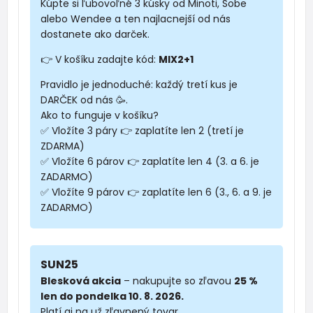
Kúpte si ľubovoľné 3 kúsky od Minoti, Sobe
alebo Wendee a ten najlacnejší od nás
dostanete ako darček.
👉 V košíku zadajte kód:
MIX2+1
Pravidlo je jednoduché: každý tretí kus je
DARČEK od nás 🥳.
Ako to funguje v košíku?
✅ Vložíte 3 páry 👉 zaplatíte len 2 (tretí je
ZDARMA)
✅ Vložíte 6 párov 👉 zaplatíte len 4 (3. a 6. je
ZADARMO)
✅ Vložíte 9 párov 👉 zaplatíte len 6 (3., 6. a 9. je
ZADARMO)
SUN25
Blesková akcia
– nakupujte so zľavou
25 %
len do pondelka 10. 8. 2026.
Platí aj na už zľavnený tovar.