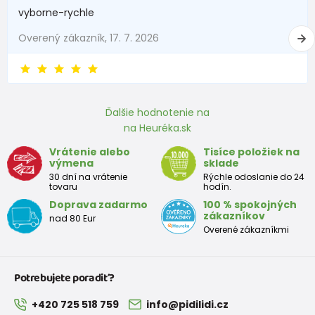
vyborne-rychle
3 - 6 mesiace
62 -68
6 - 8
Overený zákazník, 17. 7. 2026
6 - 9 mesiace
68 -74
8 - 9,5
9 - 12 mesiace
74-80
9,5 - 11
Ďalšie hodnotenie na
na Heuréka.sk
Približná tabuľka veľkosti batoľaťa
Vrátenie alebo
Tisíce položiek na
výmena
sklade
Výška
Prsia
Pás
Boky
Veľkosť
30 dní na vrátenie
Rýchle odoslanie do 24
(cm)
(cm)
(cm)
(cm)
tovaru
hodín.
Doprava zadarmo
100 % spokojných
12
68 - 80
49
47
52
zákazníkov
nad 80 Eur
mesiacov
Overené zákazníkmi
18
80 - 86
51
49
54
mesiacov
Potrebujete poradiť?
2 roky
86 - 92
53
51
56
+420 725 518 759
info@pidilidi.cz