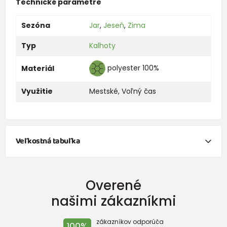
Technické parametre
Sezóna
Jar
,
Jeseň
,
Zima
Typ
Kalhoty
polyester 100%
Materiál
Využitie
Mestské
,
Voľný čas
Veľkostná tabuľka
NEWBORN
Overené
Veľkosť
Výška (cm)
Hmotnosť(kg)
našimi zákazníkmi
New Baby
do 50
do 3,4
zákazníkov odporúča
100%