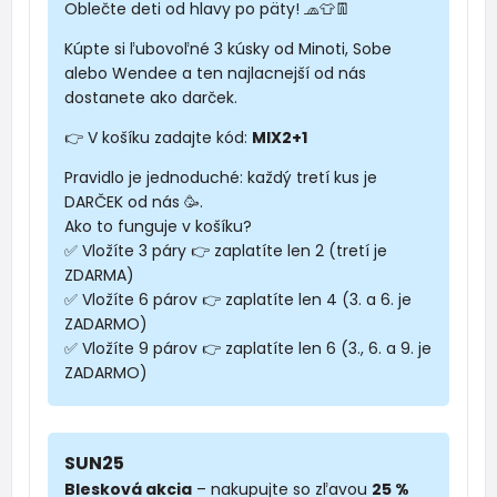
Oblečte deti od hlavy po päty! 🧢👕👖
Kúpte si ľubovoľné 3 kúsky od Minoti, Sobe
alebo Wendee a ten najlacnejší od nás
dostanete ako darček.
👉 V košíku zadajte kód:
MIX2+1
Pravidlo je jednoduché: každý tretí kus je
DARČEK od nás 🥳.
Ako to funguje v košíku?
✅ Vložíte 3 páry 👉 zaplatíte len 2 (tretí je
ZDARMA)
✅ Vložíte 6 párov 👉 zaplatíte len 4 (3. a 6. je
ZADARMO)
✅ Vložíte 9 párov 👉 zaplatíte len 6 (3., 6. a 9. je
ZADARMO)
SUN25
Blesková akcia
– nakupujte so zľavou
25 %