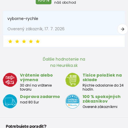
Do 1 mesiaca
do 56
do 4,5
náš obchod
1 - 3 mesiace
56 - 62
4,5 - 6
vyborne-rychle
3 - 6 mesiace
62 -68
6 - 8
Overený zákazník, 17. 7. 2026
6 - 9 mesiace
68 -74
8 - 9,5
9 - 12 mesiace
74-80
9,5 - 11
Ďalšie hodnotenie na
na Heuréka.sk
Približná tabuľka veľkosti batoľaťa
Vrátenie alebo
Tisíce položiek na
výmena
sklade
Výška
Prsia
Pás
Boky
Veľkosť
30 dní na vrátenie
Rýchle odoslanie do 24
(cm)
(cm)
(cm)
(cm)
tovaru
hodín.
Doprava zadarmo
100 % spokojných
12
68 - 80
49
47
52
zákazníkov
nad 80 Eur
mesiacov
Overené zákazníkmi
18
80 - 86
51
49
54
mesiacov
Potrebujete poradiť?