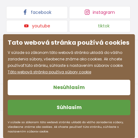
rokov
facebook
instagram
8-9
128 - 134
66 - 69
60 - 62
71 - 74
rokov
youtube
tiktok
9-10
134 - 140
69 - 72
62 - 63
74 - 77
rokov
Tato webová stránka používá cookies
10-11
V súlade so zákonom táto webová stránka ukladá do vášho
140 - 146
72 - 75
63 - 64
77 -80
rokov
zariadenia súbory, všeobecne známe ako cookies. Ak chcete
používať túto stránku, súhlaste s nastavením súborov cookie.
12-13
Táto webová stránka používa súbory cookie
152 - 158
78 - 82
65 - 66
83 - 86
rokov
Nesúhlasím
Približná tabuľka veľkostí pre chlapca
Súhlasím
Veľkosť (cm)
Výška (cm)
Prsia (cm)
Pás (cm)
Obchodné podmienky
Ochrana osobných údajov
V súlade so zákonom táto webová stránka ukladá do vášho zariadenia súbory,
3-4 rokov
98 - 104
55 - 57
53 - 54
všeobecne známe ako cookies. Ak chcete používať túto stránku, súhlaste s
pidilidi.sk © 2026. Webdesign
Litvanyi.sk
.
nastavením súborov cookie.
E-shop vytvorila