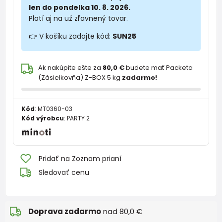
len do pondelka 10. 8. 2026.
Platí aj na už zľavnený tovar.
👉 V košíku zadajte kód:
SUN25
Ak nakúpite ešte za
80,0 €
budete mať Packeta
(Zásielkovňa) Z-BOX 5 kg
zadarmo!
Kód
:
MT0360-03
Kód výrobcu
:
PARTY 2
Pridať na Zoznam prianí
Sledovať cenu
Doprava zadarmo
nad 80,0 €