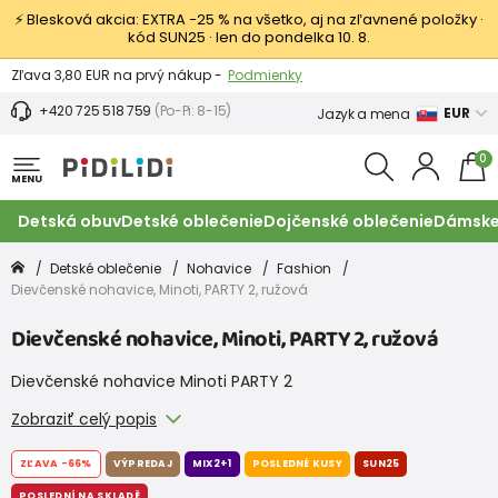
⚡ Blesková akcia: EXTRA −25 % na všetko, aj na zľavnené položky ·
kód SUN25 · len do pondelka 10. 8.
Výmena a vrátenie tovaru -
Zobraziť
Zľava 3,80 EUR na prvý nákup -
Podmienky
+420 725 518 759
(Po-Pi: 8-15)
EUR
Jazyk a mena
0
MENU
Detská obuv
Detské oblečenie
Dojčenské oblečenie
Dámske
Detské oblečenie
Nohavice
Fashion
Dievčenské nohavice, Minoti, PARTY 2, ružová
Dievčenské nohavice, Minoti, PARTY 2, ružová
Dievčenské nohavice Minoti PARTY 2
Zobraziť celý popis
ZĽAVA
-66%
VÝPREDAJ
MIX2+1
POSLEDNÉ KUSY
SUN25
POSLEDNÍ NA SKLADĚ