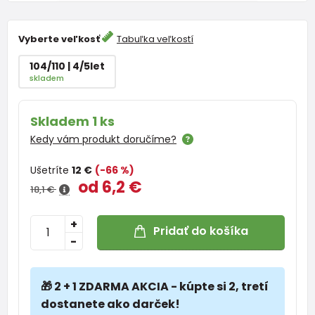
Vyberte veľkosť
Tabuľka veľkostí
104/110 | 4/5let
skladem
Skladem 1 ks
Kedy vám produkt doručíme?
Ušetríte
12 €
(-66 %)
od 6,2 €
18,1 €
+
Pridať do košíka
-
🎁 2 + 1 ZDARMA AKCIA - kúpte si 2, tretí
dostanete ako darček!