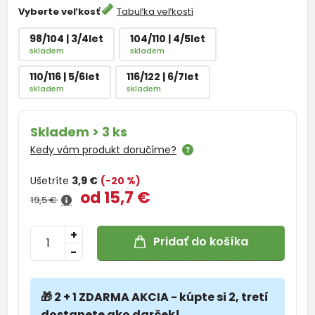
Vyberte veľkosť
Tabuľka veľkostí
98/104 | 3/4let
104/110 | 4/5let
skladem
skladem
110/116 | 5/6let
116/122 | 6/7let
skladem
skladem
Skladem > 3 ks
Kedy vám produkt doručíme?
Ušetríte
3,9 €
(-20 %)
od 15,7 €
19,5 €
+
Pridať do košíka
-
🎁 2 + 1 ZDARMA AKCIA - kúpte si 2, tretí
dostanete ako darček!