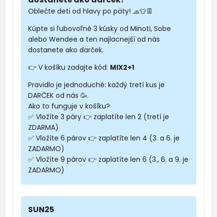
Oblečte deti od hlavy po päty! 🧢👕👖
Kúpte si ľubovoľné 3 kúsky od Minoti, Sobe
alebo Wendee a ten najlacnejší od nás
dostanete ako darček.
👉 V košíku zadajte kód:
MIX2+1
Pravidlo je jednoduché: každý tretí kus je
DARČEK od nás 🥳.
Ako to funguje v košíku?
✅ Vložíte 3 páry 👉 zaplatíte len 2 (tretí je
ZDARMA)
✅ Vložíte 6 párov 👉 zaplatíte len 4 (3. a 6. je
ZADARMO)
✅ Vložíte 9 párov 👉 zaplatíte len 6 (3., 6. a 9. je
ZADARMO)
SUN25