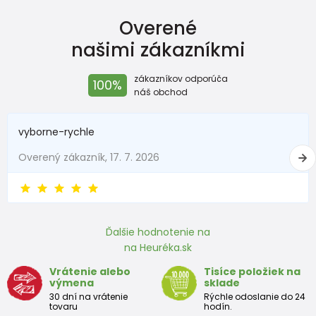
Overené
Veľkosť
Výška (cm)
Hmotnosť(kg)
našimi zákazníkmi
New Baby
do 50
do 3,4
zákazníkov odporúča
100%
Do 1 mesiaca
do 56
do 4,5
náš obchod
1 - 3 mesiace
56 - 62
4,5 - 6
vyborne-rychle
3 - 6 mesiace
62 -68
6 - 8
Overený zákazník, 17. 7. 2026
6 - 9 mesiace
68 -74
8 - 9,5
9 - 12 mesiace
74-80
9,5 - 11
Ďalšie hodnotenie na
na Heuréka.sk
Približná tabuľka veľkosti batoľaťa
Vrátenie alebo
Tisíce položiek na
výmena
sklade
Výška
Prsia
Pás
Boky
Veľkosť
30 dní na vrátenie
Rýchle odoslanie do 24
(cm)
(cm)
(cm)
(cm)
tovaru
hodín.