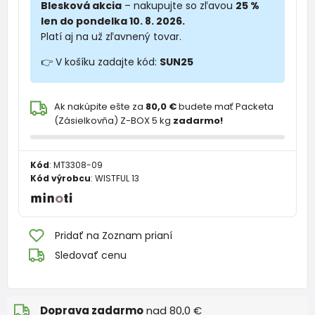
Blesková akcia
– nakupujte so zľavou
25 %
len do pondelka 10. 8. 2026.
Platí aj na už zľavnený tovar.
👉 V košíku zadajte kód:
SUN25
Ak nakúpite ešte za
80,0 €
budete mať Packeta
(Zásielkovňa) Z-BOX 5 kg
zadarmo!
Kód
:
MT3308-09
Kód výrobcu
:
WISTFUL 13
Pridať na Zoznam prianí
Sledovať cenu
Doprava zadarmo
nad 80,0 €