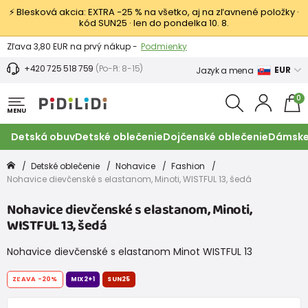
⚡ Blesková akcia: EXTRA −25 % na všetko, aj na zľavnené položky ·
kód SUN25 · len do pondelka 10. 8.
Výmena a vrátenie tovaru -
Zobraziť
Zľava 3,80 EUR na prvý nákup -
Podmienky
+420 725 518 759
(Po-Pi: 8-15)
EUR
Jazyk a mena
0
MENU
Detská obuv
Detské oblečenie
Dojčenské oblečenie
Dámske
Detské oblečenie
Nohavice
Fashion
Nohavice dievčenské s elastanom, Minoti, WISTFUL 13, šedá
Nohavice dievčenské s elastanom, Minoti,
WISTFUL 13, šedá
Nohavice dievčenské s elastanom Minot WISTFUL 13
ZĽAVA
-20%
MIX2+1
SUN25