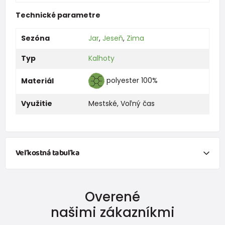
Technické parametre
Sezóna
Jar
,
Jeseň
,
Zima
Typ
Kalhoty
polyester 100%
Materiál
Využitie
Mestské
,
Voľný čas
Veľkostná tabuľka
NEWBORN
Overené
Veľkosť
Výška (cm)
Hmotnosť(kg)
našimi zákazníkmi
New Baby
do 50
do 3,4