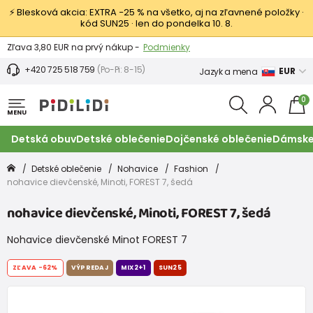
⚡ Blesková akcia: EXTRA −25 % na všetko, aj na zľavnené položky ·
kód SUN25 · len do pondelka 10. 8.
Výmena a vrátenie tovaru -
Zobraziť
Zľava 3,80 EUR na prvý nákup -
Podmienky
+420 725 518 759
(Po-Pi: 8-15)
EUR
Jazyk a mena
0
MENU
Detská obuv
Detské oblečenie
Dojčenské oblečenie
Dámske
Detské oblečenie
Nohavice
Fashion
nohavice dievčenské, Minoti, FOREST 7, šedá
nohavice dievčenské, Minoti, FOREST 7, šedá
Nohavice dievčenské Minot FOREST 7
ZĽAVA
-62%
VÝPREDAJ
MIX2+1
SUN25