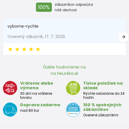
zákazníkov odporúča
100%
Do 1 mesiaca
do 56
do 4,5
náš obchod
1 - 3 mesiace
56 - 62
4,5 - 6
vyborne-rychle
3 - 6 mesiace
62 -68
6 - 8
Overený zákazník, 17. 7. 2026
6 - 9 mesiace
68 -74
8 - 9,5
9 - 12 mesiace
74-80
9,5 - 11
Ďalšie hodnotenie na
na Heuréka.sk
Približná tabuľka veľkosti batoľaťa
Vrátenie alebo
Tisíce položiek na
výmena
sklade
Výška
Prsia
Pás
Boky
Veľkosť
30 dní na vrátenie
Rýchle odoslanie do 24
(cm)
(cm)
(cm)
(cm)
tovaru
hodín.
Doprava zadarmo
100 % spokojných
12
68 - 80
49
47
52
zákazníkov
nad 80 Eur
mesiacov
Overené zákazníkmi
18
80 - 86
51
49
54