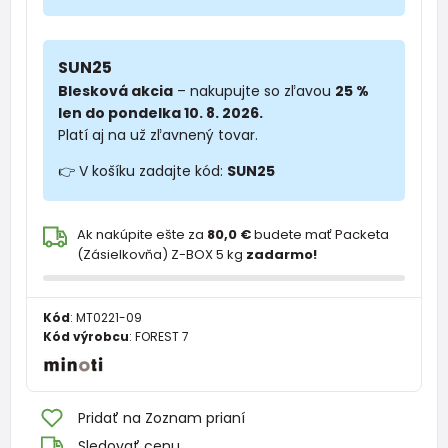
SUN25
Blesková akcia
– nakupujte so zľavou
25 %
len do pondelka 10. 8. 2026.
Platí aj na už zľavnený tovar.
👉 V košíku zadajte kód:
SUN25
Ak nakúpite ešte za
80,0 €
budete mať Packeta
(Zásielkovňa) Z-BOX 5 kg
zadarmo!
Kód
:
MT0221-09
Kód výrobcu
:
FOREST 7
Pridať na Zoznam prianí
Sledovať cenu