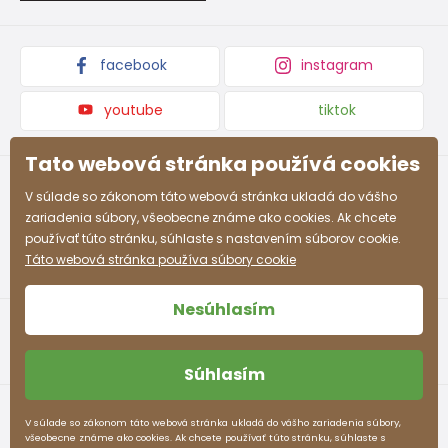
7-8
Podmienky propagácie a zľavové kódy
122 - 128
63 - 66
58 - 60
68 - 71
rokov
facebook
instagram
8-9
128 - 134
66 - 69
60 - 62
71 - 74
rokov
youtube
tiktok
9-10
134 - 140
69 - 72
62 - 63
74 - 77
rokov
Tato webová stránka používá cookies
10-11
V súlade so zákonom táto webová stránka ukladá do vášho
140 - 146
72 - 75
63 - 64
77 -80
rokov
zariadenia súbory, všeobecne známe ako cookies. Ak chcete
používať túto stránku, súhlaste s nastavením súborov cookie.
12-13
Táto webová stránka používa súbory cookie
152 - 158
78 - 82
65 - 66
83 - 86
rokov
Nesúhlasím
Približná tabuľka veľkostí pre chlapca
Súhlasím
Veľkosť (cm)
Výška (cm)
Prsia (cm)
Pás (cm)
Obchodné podmienky
Ochrana osobných údajov
V súlade so zákonom táto webová stránka ukladá do vášho zariadenia súbory,
3-4 rokov
98 - 104
55 - 57
53 - 54
všeobecne známe ako cookies. Ak chcete používať túto stránku, súhlaste s
pidilidi.sk © 2026. Webdesign
Litvanyi.sk
.