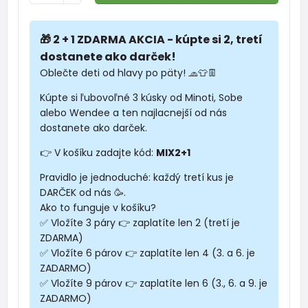
🎁 2 + 1 ZDARMA AKCIA - kúpte si 2, tretí
dostanete ako darček!
Oblečte deti od hlavy po päty! 🧢👕👖
Kúpte si ľubovoľné 3 kúsky od Minoti, Sobe
alebo Wendee a ten najlacnejší od nás
dostanete ako darček.
👉 V košíku zadajte kód:
MIX2+1
Pravidlo je jednoduché: každý tretí kus je
DARČEK od nás 🥳.
Ako to funguje v košíku?
✅ Vložíte 3 páry 👉 zaplatíte len 2 (tretí je
ZDARMA)
✅ Vložíte 6 párov 👉 zaplatíte len 4 (3. a 6. je
ZADARMO)
✅ Vložíte 9 párov 👉 zaplatíte len 6 (3., 6. a 9. je
ZADARMO)