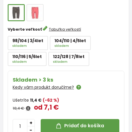
Vyberte veľkosť
Tabuľka veľkostí
98/104 | 3/4let
104/110 | 4/5let
skladem
skladem
110/116 | 5/6let
122/128 | 7/8let
skladem
skladem
Skladem > 3 ks
Kedy vám produkt doručíme?
Ušetríte
11,4 €
(-62 %)
od 7,1 €
18,4 €
+
Pridať do košíka
-