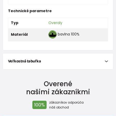
Technické parametre
Typ
Overaly
bavlna 100%
Materiál
Veľkostná tabuľka
NEWBORN
Overené
Veľkosť
Výška (cm)
Hmotnosť(kg)
našimi zákazníkmi
New Baby
do 50
do 3,4
zákazníkov odporúča
100%
Do 1 mesiaca
do 56
do 4,5
náš obchod
1 - 3 mesiace
56 - 62
4,5 - 6