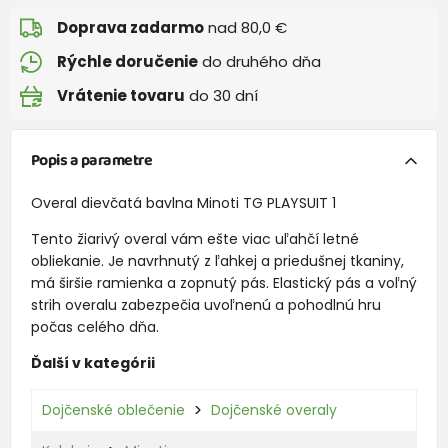
Doprava zadarmo
nad 80,0 €
Rýchle doručenie
do druhého dňa
Vrátenie tovaru
do 30 dní
Popis a parametre
Overal dievčatá bavlna Minoti TG PLAYSUIT 1
Tento žiarivý overal vám ešte viac uľahčí letné
obliekanie. Je navrhnutý z ľahkej a priedušnej tkaniny,
má širšie ramienka a zopnutý pás. Elastický pás a voľný
strih overalu zabezpečia uvoľnenú a pohodlnú hru
počas celého dňa.
Ďalší v kategórii
Dojčenské oblečenie
Dojčenské overaly