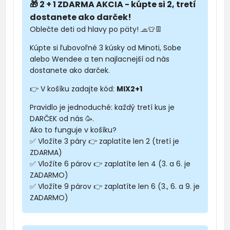
🎁 2 + 1 ZDARMA AKCIA - kúpte si 2, tretí
dostanete ako darček!
Oblečte deti od hlavy po päty! 🧢👕👖
Kúpte si ľubovoľné 3 kúsky od Minoti, Sobe
alebo Wendee a ten najlacnejší od nás
dostanete ako darček.
👉 V košíku zadajte kód:
MIX2+1
Pravidlo je jednoduché: každý tretí kus je
DARČEK od nás 🥳.
Ako to funguje v košíku?
✅ Vložíte 3 páry 👉 zaplatíte len 2 (tretí je
ZDARMA)
✅ Vložíte 6 párov 👉 zaplatíte len 4 (3. a 6. je
ZADARMO)
✅ Vložíte 9 párov 👉 zaplatíte len 6 (3., 6. a 9. je
ZADARMO)