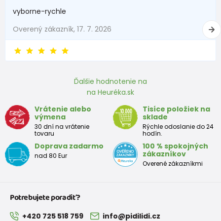
vyborne-rychle
3 - 6 mesiace
62 -68
6 - 8
Overený zákazník, 17. 7. 2026
6 - 9 mesiace
68 -74
8 - 9,5
9 - 12 mesiace
74-80
9,5 - 11
Ďalšie hodnotenie na
na Heuréka.sk
Približná tabuľka veľkosti batoľaťa
Vrátenie alebo
Tisíce položiek na
výmena
sklade
Výška
Prsia
Pás
Boky
Veľkosť
30 dní na vrátenie
Rýchle odoslanie do 24
(cm)
(cm)
(cm)
(cm)
tovaru
hodín.
Doprava zadarmo
100 % spokojných
12
68 - 80
49
47
52
zákazníkov
nad 80 Eur
mesiacov
Overené zákazníkmi
18
80 - 86
51
49
54
mesiacov
Potrebujete poradiť?
2 roky
86 - 92
53
51
56
+420 725 518 759
info@pidilidi.cz