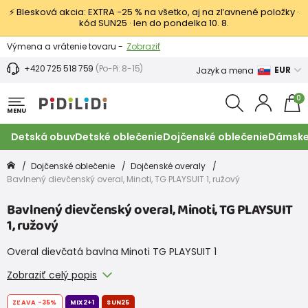
⚡ Blesková akcia: EXTRA −25 % na všetko, aj na zľavnené položky ·
kód SUN25 · len do pondelka 10. 8.
Výmena a vrátenie tovaru -
Zobraziť
Zľava 3,80 EUR na prvý nákup -
Podmienky
+420 725 518 759
(Po-Pi: 8-15)
EUR
Jazyk a mena
0
MENU
Detská obuv
Detské oblečenie
Dojčenské oblečenie
Dámske
Dojčenské oblečenie
Dojčenské overaly
Bavlnený dievčenský overal, Minoti, TG PLAYSUIT 1, ružový
Bavlnený dievčenský overal, Minoti, TG PLAYSUIT
1, ružový
Overal dievčatá bavlna Minoti TG PLAYSUIT 1
Zobraziť celý popis
ZĽAVA
-35%
MIX2+1
SUN25