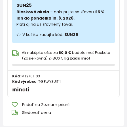
SUN25
Blesková akcia
– nakupujte so zľavou
25 %
len do pondelka 10. 8. 2026.
Platí aj na už zľavnený tovar.
👉 V košíku zadajte kód:
SUN25
Ak nakúpite ešte za
80,0 €
budete mať Packeta
(Zásielkovňa) Z-BOX 5 kg
zadarmo!
Kód
:
MT2761-03
Kód výrobcu
:
TG PLAYSUIT 1
Pridať na Zoznam prianí
Sledovať cenu