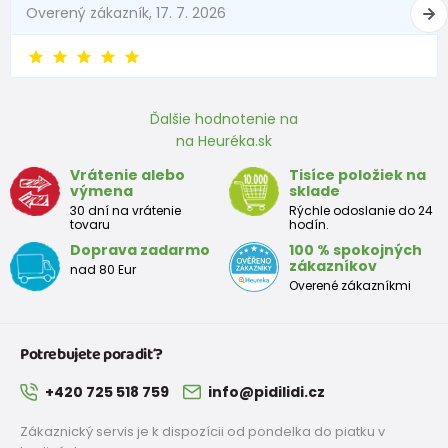
Overený zákazník, 17. 7. 2026
6 - 9 mesiace
68 -74
8 - 9,5
9 - 12 mesiace
74-80
9,5 - 11
Ďalšie hodnotenie na
na Heuréka.sk
Približná tabuľka veľkosti batoľaťa
Vrátenie alebo
Tisíce položiek na
výmena
sklade
Výška
Prsia
Pás
Boky
Veľkosť
30 dní na vrátenie
Rýchle odoslanie do 24
(cm)
(cm)
(cm)
(cm)
tovaru
hodín.
Doprava zadarmo
100 % spokojných
12
68 - 80
49
47
52
zákazníkov
nad 80 Eur
mesiacov
Overené zákazníkmi
18
80 - 86
51
49
54
mesiacov
Potrebujete poradiť?
2 roky
86 - 92
53
51
56
+420 725 518 759
info@pidilidi.cz
3 roky
92 - 98
55
53
58
Zákaznický servis je k dispozícii od pondelka do piatku v