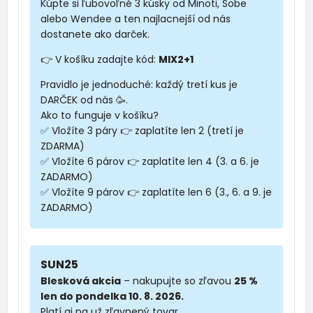
Kúpte si ľubovoľné 3 kúsky od Minoti, Sobe
alebo Wendee a ten najlacnejší od nás
dostanete ako darček.
👉 V košíku zadajte kód:
MIX2+1
Pravidlo je jednoduché: každý tretí kus je
DARČEK od nás 🥳.
Ako to funguje v košíku?
✅ Vložíte 3 páry 👉 zaplatíte len 2 (tretí je
ZDARMA)
✅ Vložíte 6 párov 👉 zaplatíte len 4 (3. a 6. je
ZADARMO)
✅ Vložíte 9 párov 👉 zaplatíte len 6 (3., 6. a 9. je
ZADARMO)
SUN25
Blesková akcia
– nakupujte so zľavou
25 %
len do pondelka 10. 8. 2026.
Platí aj na už zľavnený tovar.