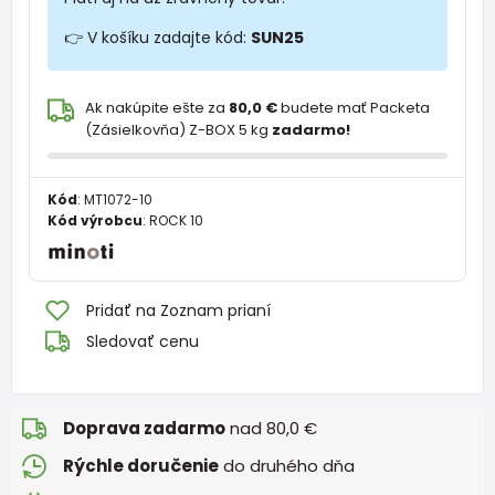
👉 V košíku zadajte kód:
SUN25
Ak nakúpite ešte za
80,0 €
budete mať Packeta
(Zásielkovňa) Z-BOX 5 kg
zadarmo!
Kód
:
MT1072-10
Kód výrobcu
:
ROCK 10
Pridať na Zoznam prianí
Sledovať cenu
Doprava zadarmo
nad 80,0 €
Rýchle doručenie
do druhého dňa