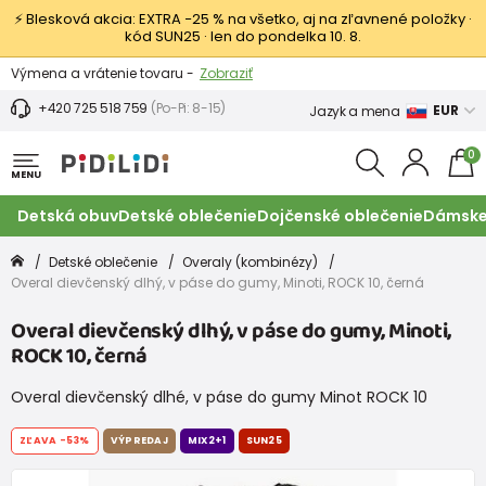
⚡ Blesková akcia: EXTRA −25 % na všetko, aj na zľavnené položky ·
kód SUN25 · len do pondelka 10. 8.
Výmena a vrátenie tovaru -
Zobraziť
Zľava 3,80 EUR na prvý nákup -
Podmienky
+420 725 518 759
(Po-Pi: 8-15)
EUR
Jazyk a mena
0
MENU
Detská obuv
Detské oblečenie
Dojčenské oblečenie
Dámske
Detské oblečenie
Overaly (kombinézy)
Overal dievčenský dlhý, v páse do gumy, Minoti, ROCK 10, černá
Overal dievčenský dlhý, v páse do gumy, Minoti,
ROCK 10, černá
Overal dievčenský dlhé, v páse do gumy Minot ROCK 10
ZĽAVA
-53%
VÝPREDAJ
MIX2+1
SUN25