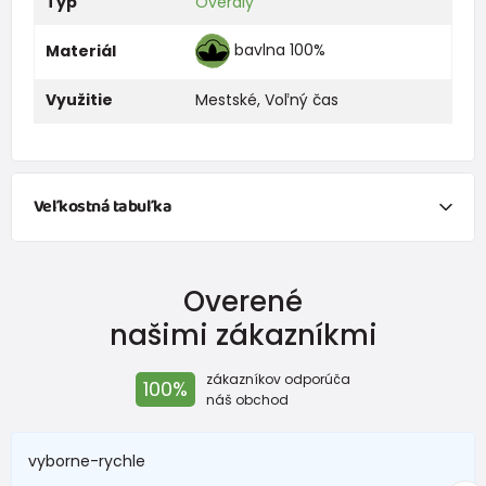
Typ
Overaly
bavlna 100%
Materiál
Využitie
Mestské
,
Voľný čas
Veľkostná tabuľka
NEWBORN
Overené
Veľkosť
Výška (cm)
Hmotnosť(kg)
našimi zákazníkmi
New Baby
do 50
do 3,4
zákazníkov odporúča
100%
Do 1 mesiaca
do 56
do 4,5
náš obchod
1 - 3 mesiace
56 - 62
4,5 - 6
vyborne-rychle
3 - 6 mesiace
62 -68
6 - 8