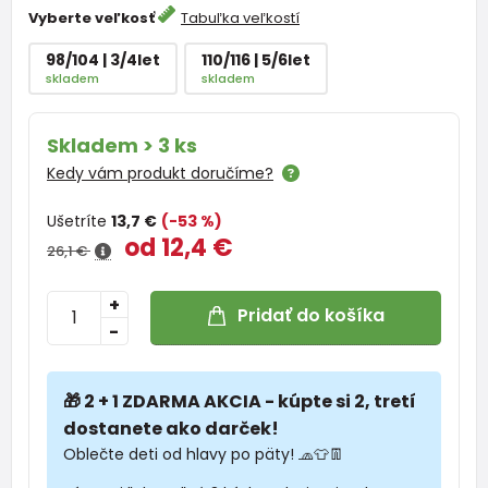
Vyberte veľkosť
Tabuľka veľkostí
98/104 | 3/4let
110/116 | 5/6let
skladem
skladem
Skladem > 3 ks
Kedy vám produkt doručíme?
Ušetríte
13,7 €
(-53 %)
od 12,4 €
26,1 €
+
Pridať do košíka
-
🎁 2 + 1 ZDARMA AKCIA - kúpte si 2, tretí
dostanete ako darček!
Oblečte deti od hlavy po päty! 🧢👕👖