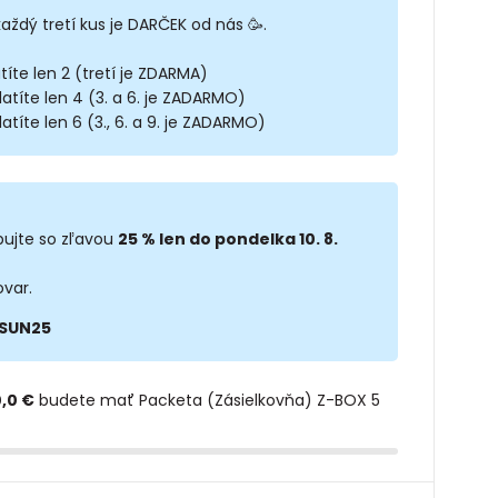
každý tretí kus je DARČEK od nás 🥳.
títe len 2 (tretí je ZDARMA)
latíte len 4 (3. a 6. je ZADARMO)
atíte len 6 (3., 6. a 9. je ZADARMO)
ujte so zľavou
25 % len do pondelka 10. 8.
ovar.
SUN25
,0 €
budete mať Packeta (Zásielkovňa) Z-BOX 5