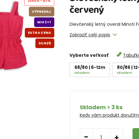
ZĽAVA
-42%
červený
VÝPREDAJ
MIX2+1
Dievčenský letný overal Minoti 
EXTRA CENA
Zobraziť celý popis
SUN25
Vyberte veľkosť
Tabuľka
68/80 | 6-12m
80/86 | 1
skladem
skladem
Skladem > 3 ks
Kedy vám produkt doručí
-
+