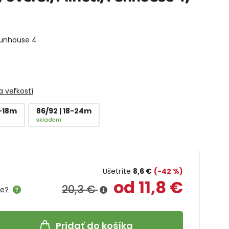
Funhouse 4
 veľkostí
2-18m
86/92 | 18-24m
skladem
Ušetríte
8,6 €
(-42 %)
od 11,8 €
20,3 €
me?
Pridať do košíka