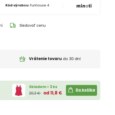
Kód výrobcu
:
Funhouse 4
ní
Sledovať cenu
Vrátenie tovaru
do 30 dní
Skladem > 3 ks
Do košíka
od 11,8 €
20,3 €