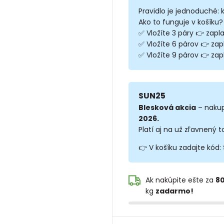
Pravidlo je jednoduché: 
Ako to funguje v košíku?
✅ Vložíte 3 páry 👉 zapla
✅ Vložíte 6 párov 👉 zap
✅ Vložíte 9 párov 👉 zapl
SUN25
Blesková akcia
– nakup
2026.
Platí aj na už zľavnený t
👉 V košíku zadajte kód:
Ak nakúpite ešte za
80
kg
zadarmo!