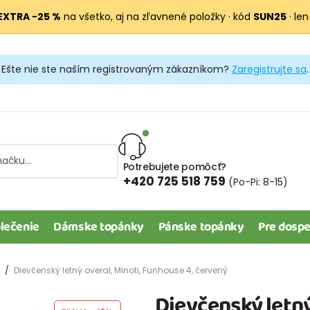
EXTRA −25 %
na všetko, aj na zľavnené položky · kód
SUN25
· len
Ešte nie ste naším registrovaným zákazníkom?
Zaregistrujte sa
.
Potrebujete pomôcť?
+420 725 518 759
(Po-Pi: 8-15)
lečenie
Dámske topánky
Pánske topánky
Pre dospe
Dievčenský letný overal, Minoti, Funhouse 4, červený
Dievčenský letný