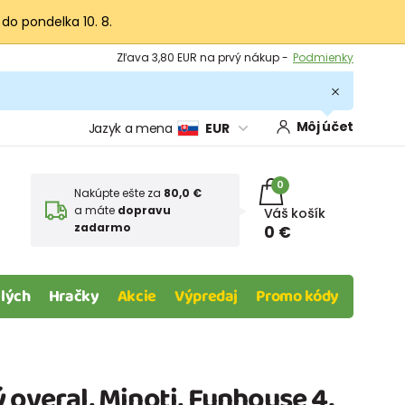
 do pondelka 10. 8.
Výmena a vrátenie tovaru -
Zobraziť
Zľava 3,80 EUR na prvý nákup -
Podmienky
Môj účet
Jazyk a mena
EUR
0
Nakúpte ešte za
80,0 €
a máte
dopravu
Váš košík
zadarmo
0 €
lých
Hračky
Akcie
Výpredaj
Promo kódy
 overal, Minoti, Funhouse 4,