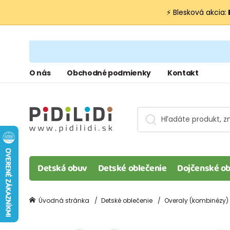
⚡ Blesková akcia:
O nás
Obchodné podmienky
Kontakt
Detská obuv
Detské oblečenie
Dojčenské ob
Úvodná stránka
Detské oblečenie
Overaly (kombinézy)