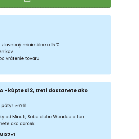
z zľavnený minimálne o 15 %
zníkov
bo vrátenie tovaru
A - kúpte si 2, tretí dostanete ako
 päty! 🧢👕👖
sky od Minoti, Sobe alebo Wendee a ten
nete ako darček.
MIX2+1