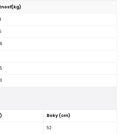
nosť(kg)
4
5
 6
,5
11
)
Boky (cm)
52