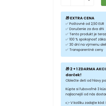
🎁 EXTRA CENA
✅ Poštovné od 2,50 EUR
✅ Doručenie za dva dňi
✅ Tento produkt je tera
✅ 100 % spokojnosť záka
✅ 30 dní na výmenu ale
✅ Transparentné ceny
🎁 2 + 1 ZDARMA AKCI
darček!
Oblečte deti od hlavy po
Kúpte si ľubovoľné 3 kú
najlacnejší od nás dosta
👉 V košíku zadajte kód: