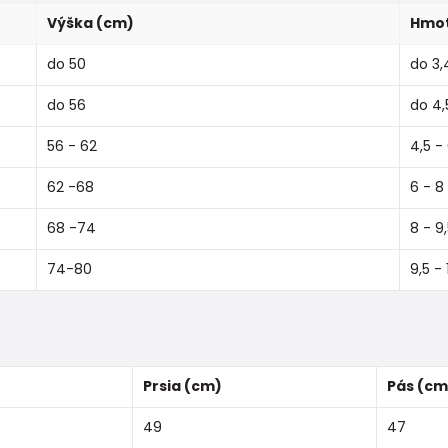
Výška (cm)
Hmot
do 50
do 3,
do 56
do 4,
56 - 62
4,5 -
62 -68
6 - 8
68 -74
8 - 9
74-80
9,5 - 
Prsia (cm)
Pás (cm
49
47