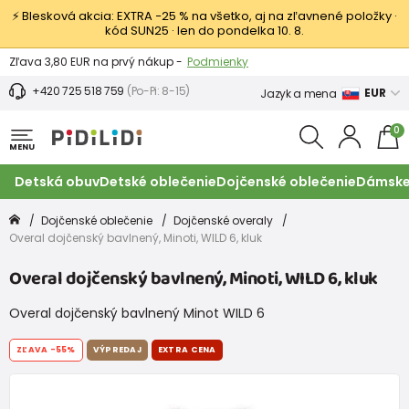
⚡ Blesková akcia: EXTRA −25 % na všetko, aj na zľavnené položky ·
kód SUN25 · len do pondelka 10. 8.
Výmena a vrátenie tovaru -
Zobraziť
Zľava 3,80 EUR na prvý nákup -
Podmienky
+420 725 518 759
(Po-Pi: 8-15)
EUR
Jazyk a mena
0
MENU
Detská obuv
Detské oblečenie
Dojčenské oblečenie
Dámske
Dojčenské oblečenie
Dojčenské overaly
Overal dojčenský bavlnený, Minoti, WILD 6, kluk
Overal dojčenský bavlnený, Minoti, WILD 6, kluk
Overal dojčenský bavlnený Minot WILD 6
ZĽAVA
-55%
VÝPREDAJ
EXTRA CENA