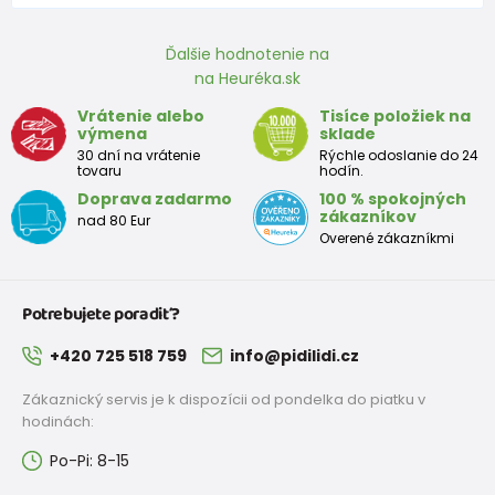
9 - 12 mesiace
74-80
9,5 - 11
Ďalšie hodnotenie na
na Heuréka.sk
Približná tabuľka veľkosti batoľaťa
Vrátenie alebo
Tisíce položiek na
výmena
sklade
Výška
Prsia
Pás
Boky
Veľkosť
30 dní na vrátenie
Rýchle odoslanie do 24
(cm)
(cm)
(cm)
(cm)
tovaru
hodín.
Doprava zadarmo
100 % spokojných
12
68 - 80
49
47
52
zákazníkov
nad 80 Eur
mesiacov
Overené zákazníkmi
18
80 - 86
51
49
54
mesiacov
Potrebujete poradiť?
2 roky
86 - 92
53
51
56
+420 725 518 759
info@pidilidi.cz
3 roky
92 - 98
55
53
58
Zákaznický servis je k dispozícii od pondelka do piatku v
hodinách:
Po-Pi: 8-15
Približná tabuľka veľkostí pre dievča