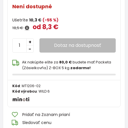
Není dostupné
Ušetríte
10,3 €
(-55 %)
od 8,3 €
18,5 €
+
Dotaz na dostupnosť
-
Ak nakúpite ešte za
80,0 €
budete mať Packeta
(Zásielkovňa) Z-BOX 5 kg
zadarmo!
Kód
:
MT1206-02
Kód výrobcu
:
WILD 6
Pridať na Zoznam prianí
Sledovať cenu