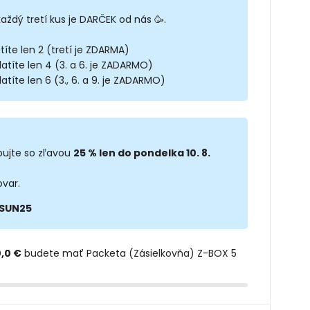
každý tretí kus je DARČEK od nás 🥳.
títe len 2 (tretí je ZDARMA)
latíte len 4 (3. a 6. je ZADARMO)
atíte len 6 (3., 6. a 9. je ZADARMO)
ujte so zľavou
25 % len do pondelka 10. 8.
ovar.
SUN25
,0 €
budete mať Packeta (Zásielkovňa) Z-BOX 5