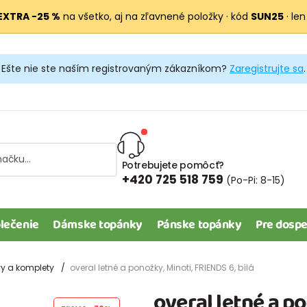
EXTRA −25 %
na všetko, aj na zľavnené položky · kód
SUN25
· len
Ešte nie ste naším registrovaným zákazníkom?
Zaregistrujte sa
.
Potrebujete pomôcť?
+420 725 518 759
(Po-Pi: 8-15)
lečenie
Dámske topánky
Pánske topánky
Pre dospe
y a komplety
overal letné a ponožky, Minoti, FRIENDS 6, bílá
overal letné a po