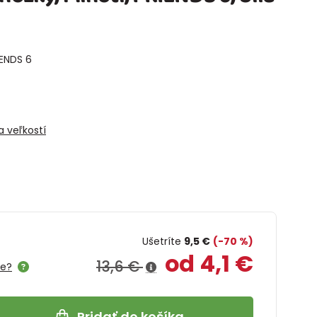
IENDS 6
 veľkostí
Ušetríte
9,5 €
(-70 %)
od 4,1 €
13,6 €
me?
Pridať do košíka