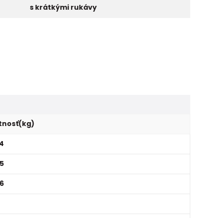
s krátkými rukávy
nosť(kg)
,4
,5
 6