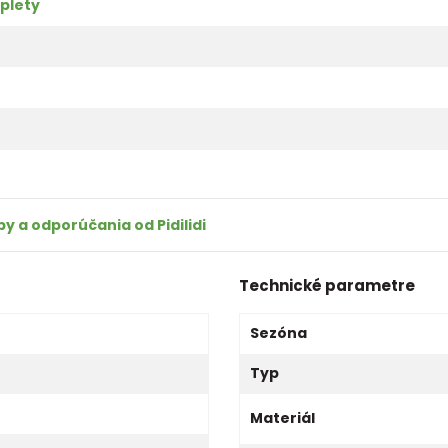
plety
py a odporúčania od Pidilidi
Technické parametre
Sezóna
Typ
Materiál