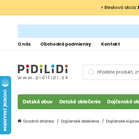
⚡ Blesková akcia:
O nás
Obchodné podmienky
Kontakt
Detská obuv
Detské oblečenie
Dojčenské ob
Úvodná stránka
Dojčenské oblečenie
Dojčenské súprav