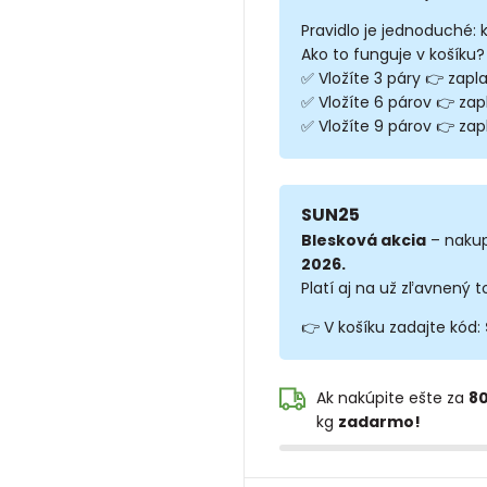
Pravidlo je jednoduché: 
Ako to funguje v košíku?
✅ Vložíte 3 páry 👉 zapla
✅ Vložíte 6 párov 👉 zap
✅ Vložíte 9 párov 👉 zapl
SUN25
Blesková akcia
– nakup
2026.
Platí aj na už zľavnený t
👉 V košíku zadajte kód:
Ak nakúpite ešte za
80
kg
zadarmo!