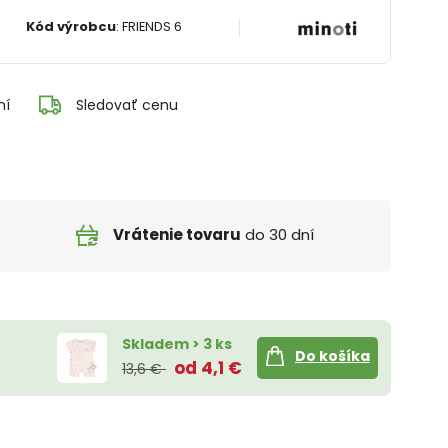
Kód výrobcu
:
FRIENDS 6
ní
Sledovať cenu
Vrátenie tovaru
do 30 dní
Skladem > 3 ks
Do košíka
od 4,1 €
13,6 €