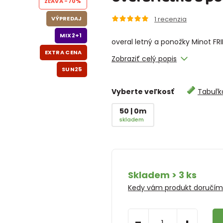
ZĽAVA
-70%
VÝPREDAJ
1
recenzia
MIX2+1
overal letný a ponožky Minot FR
EXTRA CENA
Zobraziť celý popis
SUN25
Vyberte veľkosť
Tabuľka
50 | 0m
skladem
Skladem > 3 ks
Kedy vám produkt doručí
-