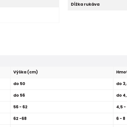
Dĺžka rukáva
Výška (cm)
Hmot
do 50
do 3
do 56
do 4
56 - 62
4,5 -
62 -68
6 - 8