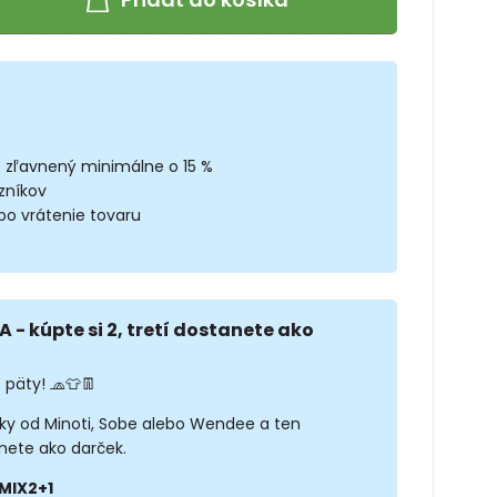
z zľavnený minimálne o 15 %
zníkov
bo vrátenie tovaru
A - kúpte si 2, tretí dostanete ako
 päty! 🧢👕👖
sky od Minoti, Sobe alebo Wendee a ten
nete ako darček.
MIX2+1