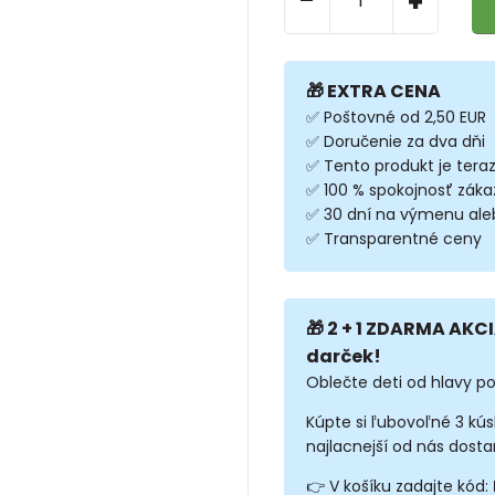
+
🎁 EXTRA CENA
✅ Poštovné od 2,50 EUR
✅ Doručenie za dva dňi
✅ Tento produkt je tera
✅ 100 % spokojnosť záka
✅ 30 dní na výmenu ale
✅ Transparentné ceny
🎁 2 + 1 ZDARMA AKCI
darček!
Oblečte deti od hlavy po
Kúpte si ľubovoľné 3 kú
najlacnejší od nás dosta
👉 V košíku zadajte kód: