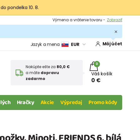
 do pondelka 10. 8.
Výmena a vrátenie tovaru -
Zobraziť
Zľava 3,80 EUR na prvý nákup -
Podmienky
Môj účet
Jazyk a mena
EUR
0
Nakúpte ešte za
80,0 €
a máte
dopravu
Váš košík
zadarmo
0 €
lých
Hračky
Akcie
Výpredaj
Promo kódy
nožky, Minoti, FRIENDS 6, bílá