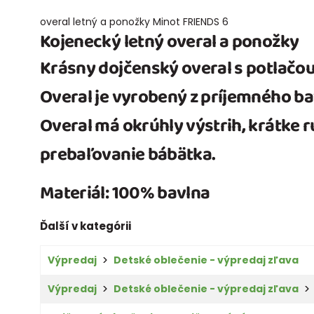
overal letný a ponožky Minot FRIENDS 6
Kojenecký letný overal a ponožky
Krásny
dojčenský overal
s potlačou
Overal je vyrobený z príjemného b
Overal má okrúhly výstrih, krátke 
prebaľovanie bábätka.
Materiál: 100% bavlna
Ďalší v kategórii
Výpredaj
Detské oblečenie - výpredaj zľava
Výpredaj
Detské oblečenie - výpredaj zľava