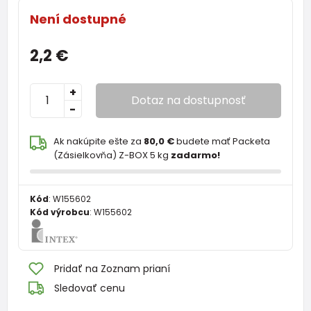
Není dostupné
2,2 €
+
Dotaz na dostupnosť
-
Ak nakúpite ešte za
80,0 €
budete mať Packeta
(Zásielkovňa) Z-BOX 5 kg
zadarmo!
Kód
:
W155602
Kód výrobcu
:
W155602
Pridať na Zoznam prianí
Sledovať cenu