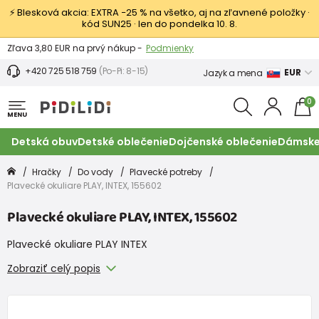
⚡ Blesková akcia: EXTRA −25 % na všetko, aj na zľavnené položky ·
kód SUN25 · len do pondelka 10. 8.
Výmena a vrátenie tovaru -
Zobraziť
Zľava 3,80 EUR na prvý nákup -
Podmienky
+420 725 518 759
(Po-Pi: 8-15)
EUR
Jazyk a mena
0
MENU
Detská obuv
Detské oblečenie
Dojčenské oblečenie
Dámske
Hračky
Do vody
Plavecké potreby
Plavecké okuliare PLAY, INTEX, 155602
Plavecké okuliare PLAY, INTEX, 155602
Plavecké okuliare PLAY INTEX
Zobraziť celý popis