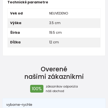
Technické parametre
Vek od
NEUVEDENO
Výška
3.5 cm
Šírka
19.5 cm
Dĺžka
12 cm
Overené
našimi zákazníkmi
zákazníkov odporúča
100%
náš obchod
vyborne-rychle