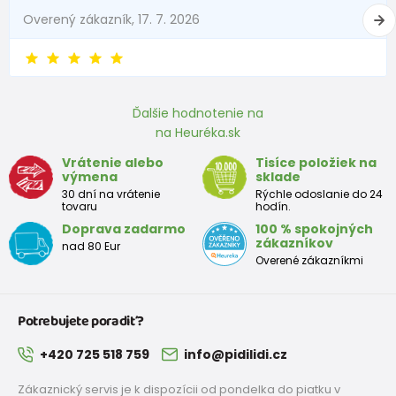
Overený zákazník, 17. 7. 2026
Ďalšie hodnotenie na
na Heuréka.sk
Vrátenie alebo
Tisíce položiek na
výmena
sklade
30 dní na vrátenie
Rýchle odoslanie do 24
tovaru
hodín.
Doprava zadarmo
100 % spokojných
zákazníkov
nad 80 Eur
Overené zákazníkmi
Potrebujete poradiť?
+420 725 518 759
info@pidilidi.cz
Zákaznický servis je k dispozícii od pondelka do piatku v