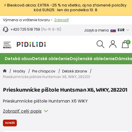
⚡ Blesková akcia: EXTRA −25 % na všetko, aj na zľavnené položky ·
kód SUN25 · len do pondelka 10. 8.
Výmena a vrátenie tovaru -
Zobraziť
Zľava 3,80 EUR na prvý nákup -
Podmienky
+420 725 518 759
(Po-Pi: 8-15)
EUR
Jazyk a mena
0
MENU
Detská obuv
Detské oblečenie
Dojčenské oblečenie
Dámske
Hračky
Pre chlapcov
Detské zbrane
Prieskumnícke pištole Huntsman X6, WIKY, 282201
Prieskumnícke pištole Huntsman X6, WIKY, 282201
Prieskumnícke pištole Huntsman X6 WIKY
Zobraziť celý popis
SUN25