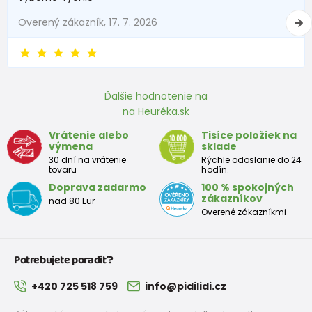
Overený zákazník, 17. 7. 2026
Ďalšie hodnotenie na
na Heuréka.sk
Vrátenie alebo
Tisíce položiek na
výmena
sklade
30 dní na vrátenie
Rýchle odoslanie do 24
tovaru
hodín.
Doprava zadarmo
100 % spokojných
zákazníkov
nad 80 Eur
Overené zákazníkmi
Potrebujete poradiť?
+420 725 518 759
info@pidilidi.cz