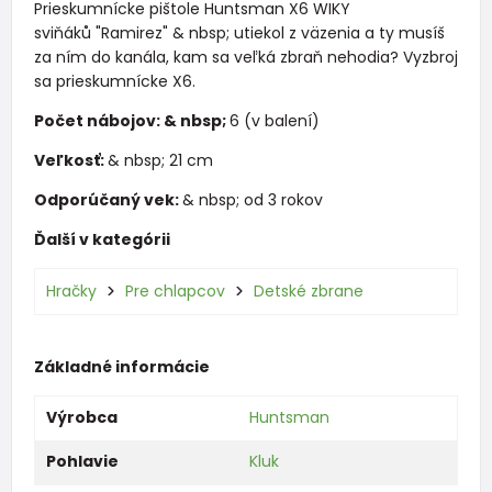
Prieskumnícke pištole Huntsman X6 WIKY
sviňáků "Ramirez" & nbsp; utiekol z väzenia a ty musíš
za ním do kanála, kam sa veľká zbraň nehodia? Vyzbroj
sa prieskumnícke X6.
Počet nábojov: & nbsp;
6 (v balení)
Veľkosť:
& nbsp; 21 cm
Odporúčaný vek:
& nbsp; od 3 rokov
Ďalší v kategórii
Hračky
Pre chlapcov
Detské zbrane
Základné informácie
Výrobca
Huntsman
Pohlavie
Kluk