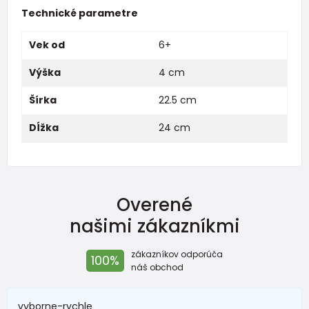
Technické parametre
Vek od
6+
Výška
4 cm
Šírka
22.5 cm
Dĺžka
24 cm
Overené
našimi zákazníkmi
zákazníkov odporúča
100%
náš obchod
vyborne-rychle