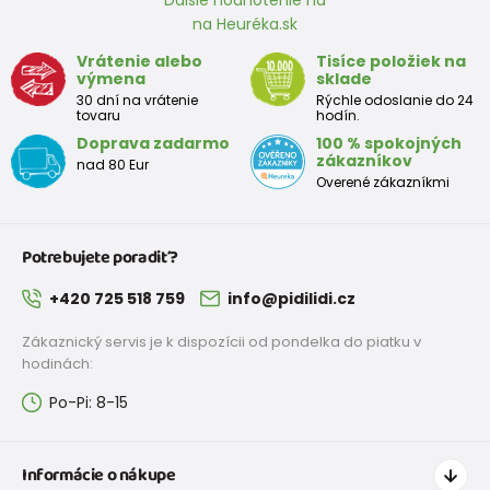
na Heuréka.sk
Približná tabuľka veľkosti batoľaťa
Vrátenie alebo
Tisíce položiek na
výmena
sklade
Výška
Prsia
Pás
Boky
Veľkosť
30 dní na vrátenie
Rýchle odoslanie do 24
(cm)
(cm)
(cm)
(cm)
tovaru
hodín.
Doprava zadarmo
100 % spokojných
12
68 - 80
49
47
52
zákazníkov
nad 80 Eur
mesiacov
Overené zákazníkmi
18
80 - 86
51
49
54
mesiacov
Potrebujete poradiť?
2 roky
86 - 92
53
51
56
+420 725 518 759
info@pidilidi.cz
3 roky
92 - 98
55
53
58
Zákaznický servis je k dispozícii od pondelka do piatku v
hodinách:
Po-Pi: 8-15
Približná tabuľka veľkostí pre dievča
Výška
Prsia
Pás
Boky
Veľkosť
Informácie o nákupe
(cm)
(cm)
(cm)
(cm)