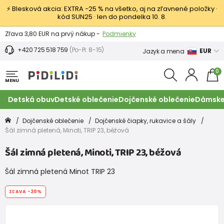
⚡ Blesková akcia: EXTRA −25 % na všetko, aj na zľavnené položky ·
kód SUN25 · len do pondelka 10. 8.
Výmena a vrátenie tovaru -
Zobraziť
Zľava 3,80 EUR na prvý nákup -
Podmienky
+420 725 518 759
(Po-Pi: 8-15)
EUR
Jazyk a mena
0
MENU
Detská obuv
Detské oblečenie
Dojčenské oblečenie
Dámske
Dojčenské oblečenie
Dojčenské čiapky, rukavice a šály
Šál zimná pletená, Minoti, TRIP 23, béžová
Šál zimná pletená, Minoti, TRIP 23, béžová
Šál zimná pletená Minot TRIP 23
ZĽAVA
-20%