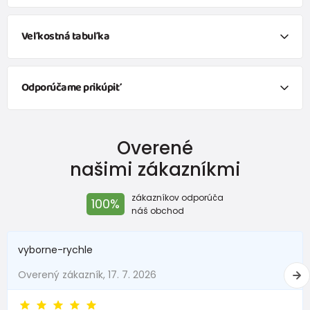
Veľkostná tabuľka
Odporúčame prikúpiť
ponožky chlapčenské - 3pack, Pidilidi, PD0128, Chlapec
Overené
9,5 €
od 5,8 €
s DPH
našimi zákazníkmi
Skladem
zákazníkov odporúča
FUNNY chlapčenské ponožky - 3pack, Pidilidi, PD0139-02, chlapec
100%
náš obchod
9,5 €
od 5,8 €
s DPH
vyborne-rychle
Skladem
Overený zákazník, 17. 7. 2026
ponožky chlapčenské - 3pack, Pidilidi, PD0129, Chlapec
9,5 €