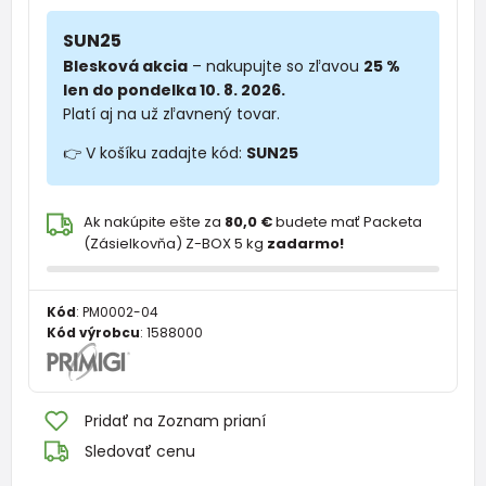
SUN25
Blesková akcia
– nakupujte so zľavou
25 %
len do pondelka 10. 8. 2026.
Platí aj na už zľavnený tovar.
👉 V košíku zadajte kód:
SUN25
Ak nakúpite ešte za
80,0 €
budete mať Packeta
(Zásielkovňa) Z-BOX 5 kg
zadarmo!
Kód
:
PM0002-04
Kód výrobcu
:
1588000
Pridať na Zoznam prianí
Sledovať cenu