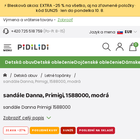
⚡ Blesková akcia: EXTRA −25 % na všetko, aj na zľavnené položky ·
kód SUN25 · len do pondelka 10. 8.
Výmena a vrátenie tovaru -
Zobraziť
Zľava 3,80 EUR na prvý nákup -
Podmienky
+420 725 518 759
(Po-Pi: 8-15)
EUR
Jazyk a mena
0
MENU
Detská obuv
Detské oblečenie
Dojčenské oblečenie
Dámske
Detská obuv
Letné topánky
sandále Danna, Primigi, 1588000, modrá
sandále Danna, Primigi, 1588000, modrá
sandále Danna Primigi 1588000
Zobraziť celý popis
ZĽAVA
-27%
POSLEDNÉ KUSY
SUN25
POSLEDNÍ NA SKLADĚ