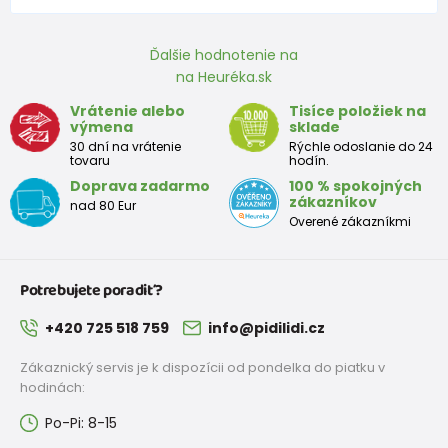
od 5,8 €
s DPH
Skladem
Ďalšie hodnotenie na
na Heuréka.sk
FUNNY chlapčenské ponožky - 3pack, Pidilidi, PD0141-02, chlapec
Vrátenie alebo
Tisíce položiek na
9,5 €
výmena
sklade
od 5,8 €
s DPH
30 dní na vrátenie
Rýchle odoslanie do 24
Skladem
tovaru
hodín.
Doprava zadarmo
100 % spokojných
FUNNY chlapčenské ponožky - 3pack, Pidilidi, PD0140-02, chlapec
zákazníkov
nad 80 Eur
Overené zákazníkmi
9,5 €
od 5,8 €
s DPH
Skladem
Potrebujete poradiť?
ponožky kotníkové chlapčenské - 3pack, Pidilidi, PD0131, Chlapec
+420 725 518 759
info@pidilidi.cz
8,3 €
Zákaznický servis je k dispozícii od pondelka do piatku v
od 4,5 €
s DPH
Skladem
hodinách:
Po-Pi: 8-15
FUNNY chlapčenské ponožky - 3pack, Pidilidi, PD0143-02, chlapec