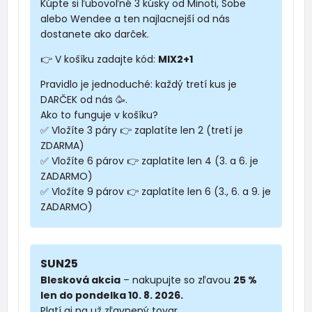
Kúpte si ľubovoľné 3 kúsky od Minoti, Sobe
alebo Wendee a ten najlacnejší od nás
dostanete ako darček.
👉 V košíku zadajte kód:
MIX2+1
Pravidlo je jednoduché: každý tretí kus je
DARČEK od nás 🥳.
Ako to funguje v košíku?
✅ Vložíte 3 páry 👉 zaplatíte len 2 (tretí je
ZDARMA)
✅ Vložíte 6 párov 👉 zaplatíte len 4 (3. a 6. je
ZADARMO)
✅ Vložíte 9 párov 👉 zaplatíte len 6 (3., 6. a 9. je
ZADARMO)
SUN25
Blesková akcia
– nakupujte so zľavou
25 %
len do pondelka 10. 8. 2026.
Platí aj na už zľavnený tovar.