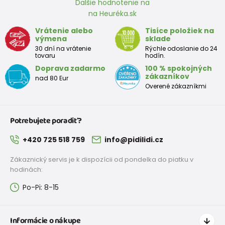
Ďalšie hodnotenie na
na Heuréka.sk
Približná tabuľka veľkosti batoľaťa
Vrátenie alebo
Tisíce položiek na
výmena
sklade
Výška
Prsia
Pás
Boky
Veľkosť
30 dní na vrátenie
Rýchle odoslanie do 24
(cm)
(cm)
(cm)
(cm)
tovaru
hodín.
Doprava zadarmo
100 % spokojných
12
68 - 80
49
47
52
zákazníkov
nad 80 Eur
mesiacov
Overené zákazníkmi
18
80 - 86
51
49
54
mesiacov
Potrebujete poradiť?
2 roky
86 - 92
53
51
56
+420 725 518 759
info@pidilidi.cz
3 roky
92 - 98
55
53
58
Zákaznický servis je k dispozícii od pondelka do piatku v
hodinách:
Po-Pi: 8-15
Približná tabuľka veľkostí pre dievča
Výška
Prsia
Pás
Boky
Veľkosť
Informácie o nákupe
(cm)
(cm)
(cm)
(cm)