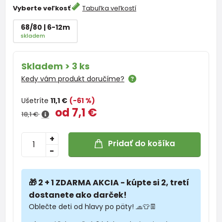
Vyberte veľkosť
Tabuľka veľkostí
68/80 | 6-12m
skladem
Skladem > 3 ks
Kedy vám produkt doručíme?
Ušetríte
11,1 €
(-61 %)
od 7,1 €
18,1 €
+
Pridať do košíka
-
🎁 2 + 1 ZDARMA AKCIA - kúpte si 2, tretí
dostanete ako darček!
Oblečte deti od hlavy po päty! 🧢👕👖