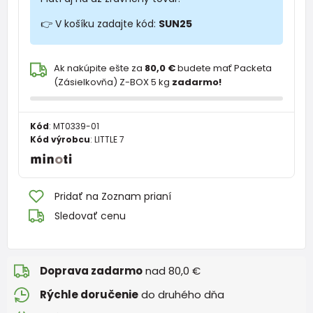
👉 V košíku zadajte kód:
SUN25
Ak nakúpite ešte za
80,0 €
budete mať Packeta
(Zásielkovňa) Z-BOX 5 kg
zadarmo!
Kód
:
MT0339-01
Kód výrobcu
:
LITTLE 7
Pridať na Zoznam prianí
Sledovať cenu
Doprava zadarmo
nad 80,0 €
Rýchle doručenie
do druhého dňa